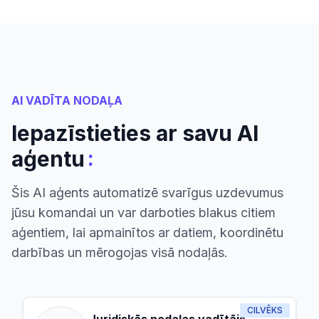
AI VADĪTA NODAĻA
Iepazīstieties ar savu AI
:
aģentu
Šis AI aģents automatizē svarīgus uzdevumus
jūsu komandai un var darboties blakus citiem
aģentiem, lai apmainītos ar datiem, koordinētu
darbības un mērogojas visā nodaļās.
CILVĒKS