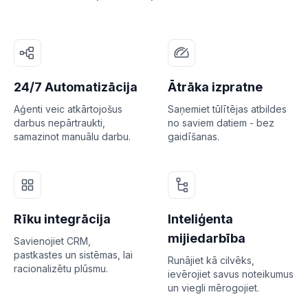
24/7 Automatizācija
Ātrāka izpratne
Aģenti veic atkārtojošus
Saņemiet tūlītējas atbildes
darbus nepārtraukti,
no saviem datiem - bez
samazinot manuālu darbu.
gaidīšanas.
Rīku integrācija
Inteliģenta
mijiedarbība
Savienojiet CRM,
pastkastes un sistēmas, lai
Runājiet kā cilvēks,
racionalizētu plūsmu.
ievērojiet savus noteikumus
un viegli mērogojiet.