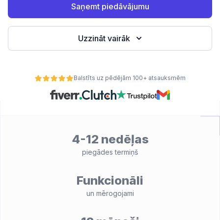
Saņemt piedāvājumu
Uzzināt vairāk
Balstīts uz pēdējām 100+ atsauksmēm
4-12 nedēļas
ātes
piegādes termiņš
Funkcionāli
un mērogojami