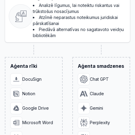
Analizē līgumus, lai noteiktu riskantus vai
trūkstošus nosacījumus
Atzīmē neparastus noteikumus juridiskai
pārskatīšanai
Piedāvā alternatīvas no sagatavoto veidņu
bibliotēkām
Aģenta rīki
Aģenta smadzenes
DocuSign
Chat GPT
Notion
Claude
Google Drive
Gemini
Microsoft Word
Perplexity