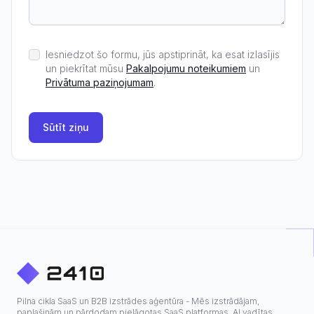
Iesniedzot šo formu, jūs apstiprināt, ka esat izlasījis
un piekrītat mūsu
Pakalpojumu noteikumiem
un
Privātuma paziņojumam
.
Sūtīt ziņu
Pilna cikla SaaS un B2B izstrādes aģentūra - Mēs izstrādājam,
paplašinām un pārdodam pielāgotas SaaS platformas, AI vadītas