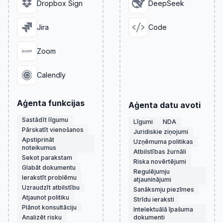
Dropbox Sign
DeepSeek
Jira
Code
Zoom
Calendly
Aģenta funkcijas
Aģenta datu avoti
Sastādīt līgumu
Līgumi
NDA
Pārskatīt vienošanos
Juridiskie ziņojumi
Apstiprināt
Uzņēmuma politikas
noteikumus
Atbilstības žurnāli
Sekot parakstam
Riska novērtējumi
Glabāt dokumentu
Regulējumju
Ierakstīt problēmu
atjauninājumi
Uzraudzīt atbilstību
Sanāksmju piezīmes
Atjaunot politiku
Strīdu ieraksti
Plānot konsultāciju
Intelektuālā īpašuma
Analizēt risku
dokumenti