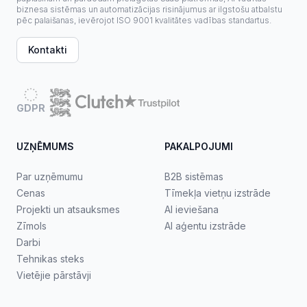
biznesa sistēmas un automatizācijas risinājumus ar ilgstošu atbalstu
pēc palaišanas, ievērojot ISO 9001 kvalitātes vadības standartus.
Kontakti
GDPR
UZŅĒMUMS
PAKALPOJUMI
Par uzņēmumu
B2B sistēmas
Cenas
Tīmekļa vietņu izstrāde
Projekti un atsauksmes
AI ieviešana
Zīmols
AI aģentu izstrāde
Darbi
Tehnikas steks
Vietējie pārstāvji