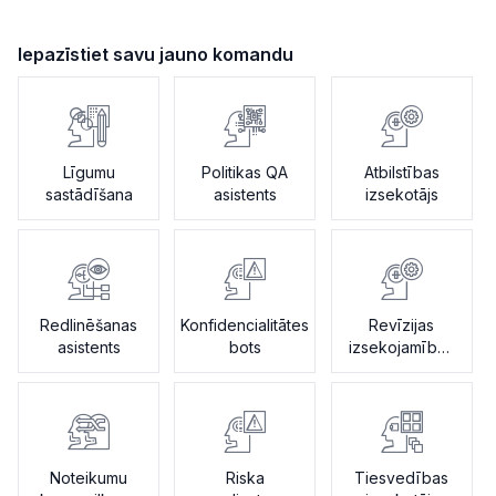
Iepazīstiet savu jauno komandu
Līgumu
Politikas QA
Atbilstības
sastādīšana
asistents
izsekotājs
Redlinēšanas
Konfidencialitātes
Revīzijas
asistents
bots
izsekojamības
asistents
Noteikumu
Riska
Tiesvedības