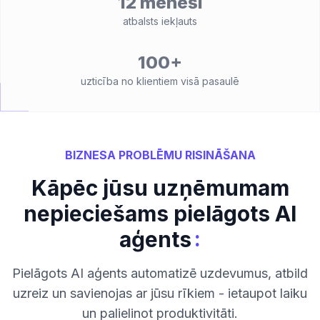
12 mēneši
atbalsts iekļauts
100+
uzticība no klientiem visā pasaulē
BIZNESA PROBLĒMU RISINĀŠANA
Kāpēc jūsu uzņēmumam
nepieciešams pielāgots AI
:
aģents
Pielāgots AI aģents automatizē uzdevumus, atbild
uzreiz un savienojas ar jūsu rīkiem - ietaupot laiku
un palielinot produktivitāti.