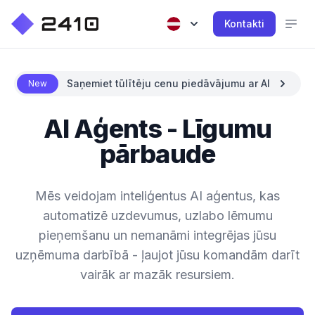
Kontakti
Saņemiet tūlītēju cenu piedāvājumu ar AI
New
AI Aģents - Līgumu
pārbaude
Mēs veidojam inteliģentus AI aģentus, kas
automatizē uzdevumus, uzlabo lēmumu
pieņemšanu un nemanāmi integrējas jūsu
uzņēmuma darbībā - ļaujot jūsu komandām darīt
vairāk ar mazāk resursiem.