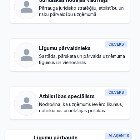
Juridiskās nodaļas vadītājs
Pārrauga juridisko stratēģiju, atbilstību un
risku pārvaldību uzņēmumā
CILVĒKS
Līgumu pārvaldnieks
Sastāda, pārskata un pārvalda uzņēmuma
līgumus un vienošanās
CILVĒKS
Atbilstības speciālists
Nodrošina, ka uzņēmums ievēro likumus,
noteikumus un iekšējās politikas
AI AĢENTS
Līgumu pārbaude