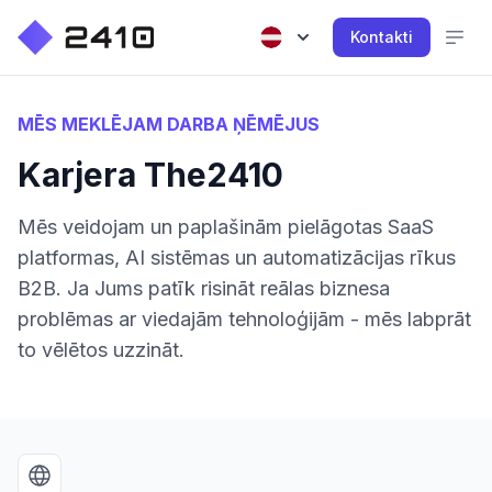
Kontakti
MĒS MEKLĒJAM DARBA ŅĒMĒJUS
Karjera The2410
Mēs veidojam un paplašinām pielāgotas SaaS
platformas, AI sistēmas un automatizācijas rīkus
B2B. Ja Jums patīk risināt reālas biznesa
problēmas ar viedajām tehnoloģijām - mēs labprāt
to vēlētos uzzināt.