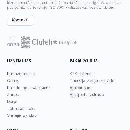
biznesa sistēmas un automatizācijas risinājumus ar ilgstošu atbalstu
pēc palaišanas, ievērojot ISO 9001 kvalitātes vadības standartus.
Kontakti
GDPR
UZŅĒMUMS
PAKALPOJUMI
Par uzņēmumu
B2B sistēmas
Cenas
Tīmekļa vietņu izstrāde
Projekti un atsauksmes
AI ieviešana
Zīmols
AI aģentu izstrāde
Darbi
Tehnikas steks
Vietējie pārstāvji