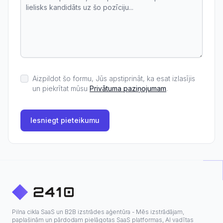
Aizpildot šo formu, Jūs apstiprināt, ka esat izlasījis
un piekrītat mūsu
Privātuma paziņojumam
.
Iesniegt pieteikumu
Pilna cikla SaaS un B2B izstrādes aģentūra - Mēs izstrādājam,
paplašinām un pārdodam pielāgotas SaaS platformas, AI vadītas