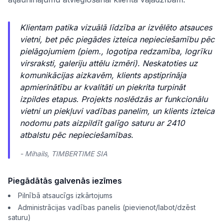
Klientam patika vizuālā līdzība ar izvēlēto atsauces
vietni, bet pēc piegādes izteica nepieciešamību pēc
pielāgojumiem (piem., logotipa redzamība, logrīku
virsraksti, galeriju attēlu izmēri). Neskatoties uz
komunikācijas aizkavēm, klients apstiprināja
apmierinātību ar kvalitāti un piekrita turpināt
izpildes etapus. Projekts noslēdzās ar funkcionālu
vietni un piekļuvi vadības panelim, un klients izteica
nodomu pats aizpildīt galīgo saturu ar 2410
atbalstu pēc nepieciešamības.
- Mihails, TIMBERTIME SIA
Piegādātās galvenās iezīmes
Pilnībā atsaucīgs izkārtojums
Administrācijas vadības panelis (pievienot/labot/dzēst
saturu)