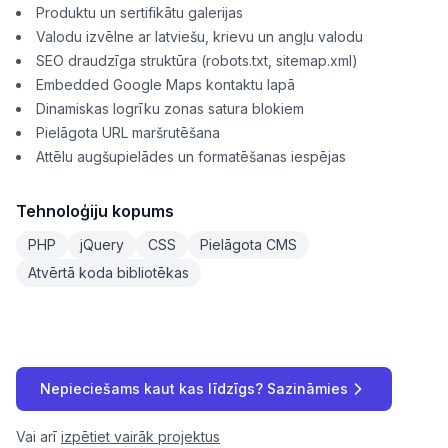
Produktu un sertifikātu galerijas
Valodu izvēlne ar latviešu, krievu un angļu valodu
SEO draudzīga struktūra (robots.txt, sitemap.xml)
Embedded Google Maps kontaktu lapā
Dinamiskas logrīku zonas satura blokiem
Pielāgota URL maršrutēšana
Attēlu augšupielādes un formatēšanas iespējas
Tehnoloģiju kopums
PHP
jQuery
CSS
Pielāgota CMS
Atvērtā koda bibliotēkas
Nepieciešams kaut kas līdzīgs? Sazināmies
Vai arī
izpētiet vairāk projektus