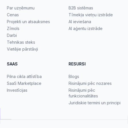
Par uzņēmumu
B2B sistēmas
Cenas
Tīmekļa vietņu izstrāde
Projekti un atsauksmes
AI ieviešana
Zīmols
AI aģentu izstrāde
Darbi
Tehnikas steks
Vietējie pārstāvji
SAAS
RESURSI
Pilna cikla attīstība
Blogs
SaaS Marketplace
Risinājumi pēc nozares
Investīcijas
Risinājumi pēc
funkcionalitātes
Juridiskie termini un principi