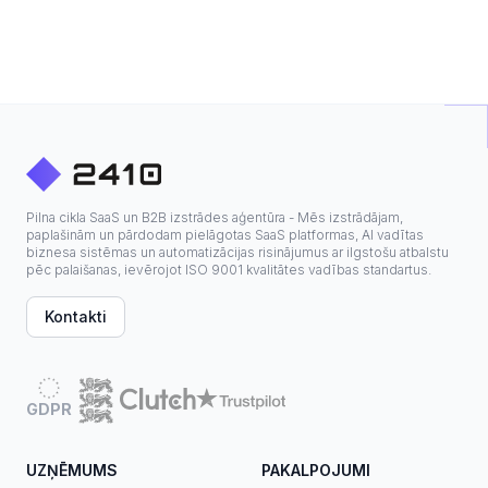
Pilna cikla SaaS un B2B izstrādes aģentūra - Mēs izstrādājam,
paplašinām un pārdodam pielāgotas SaaS platformas, AI vadītas
biznesa sistēmas un automatizācijas risinājumus ar ilgstošu atbalstu
pēc palaišanas, ievērojot ISO 9001 kvalitātes vadības standartus.
Kontakti
GDPR
UZŅĒMUMS
PAKALPOJUMI