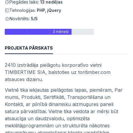
Piegādes laiks:
13 nedēļas
Tehnoloģijas:
PHP, jQuery
Novērtēts:
5/5
3 mēneši
PROJEKTA PĀRSKATS
2410 izstrādāja pielāgotu korporatīvo vietni
TIMBERTIME SIA, balstoties uz toritimber.com
atsauces dizainu.
ātes
Vietnē tika iekļautas pielāgotas lapas, piemēram, Par
mums, Produkti, Sertifikāti, Transportēšana un
Kontakti, ar pilnībā dinamisku aizmugures paneli
satura pārvaldībai. Vietne tika veidota ar mērķi būt
atsaucīga un daudzvalodu, optimizēta
meklētājprogrammām un strukturēta nākotnes
atjauninājumu atvieglošanai klienta vajadzībām.