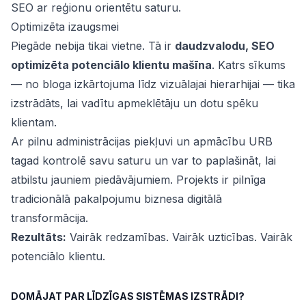
SEO ar reģionu orientētu saturu.
Optimizēta izaugsmei
Piegāde nebija tikai vietne. Tā ir
daudzvalodu, SEO
optimizēta potenciālo klientu mašīna
. Katrs sīkums
— no bloga izkārtojuma līdz vizuālajai hierarhijai — tika
izstrādāts, lai vadītu apmeklētāju un dotu spēku
klientam.
Ar pilnu administrācijas piekļuvi un apmācību URB
tagad kontrolē savu saturu un var to paplašināt, lai
atbilstu jauniem piedāvājumiem. Projekts ir pilnīga
tradicionālā pakalpojumu biznesa digitālā
transformācija.
Rezultāts:
Vairāk redzamības. Vairāk uzticības. Vairāk
potenciālo klientu.
DOMĀJAT PAR LĪDZĪGAS SISTĒMAS IZSTRĀDI?