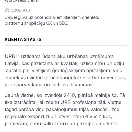
WordPress vietni.
REZULTĀTS
URB ieguva uz potenciālajiem klientiem orientētu
platformu ar spēcīgu UX un SEO.
KLIENTA STĀSTS
URB ir uzticams ūdens aku urbšanas uzņēmums
Latvijā, kas pazīstams ar kvalitāti, uzticamību un dziļu
izpratni par vietējiem ģeoloģiskajiem apstākļiem. Viņu
iepriekšējā vietne to neatspoguļoja - tā bija novecojusi,
grūti pārvaldāma un tai trūka ticamības.
Jaunā vietne, ko izveidoja 2410, pilnībā mainīja šo. Tā
tika izstrādāta, lai izceltu URB profesionalitāti. Vietne
tagad parāda viņu pakalpojumus trijās valodās, izceļ
reģionālo ekspertīzi un ietver interaktīvus rīkus,
piemēram, cenu kalkulatoru un pakalpojumu karti.