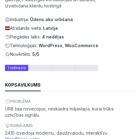
Izvietošana klientu hostingā
Industrija:
Ūdens aku urbšana
Atrašanās vieta:
Latvija
Piegādes laiks:
4 nedēļas
Tehnoloģijas:
WordPress, WooCommerce
Novērtēts:
5/5
1 mēnesis
KOPSAVILKUMS
ātes
PROBLĒMA
URB bija novecojusi, neskaidra mājaslapa, kurai trūka
uzticības signālu.
RISINĀJUMS
2410 izveidoja modernu, daudzvalodu, interaktīvu