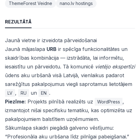
ThemeForest Veidne
nano.lv hostings
REZULTĀTĀ
Jaunā vietne ir izveidota pārveidošanai
Jaunā mājaslapa
URB
ir spēcīga funkcionalitātes un
skaidrības kombinācija — izstrādāta, lai informētu,
iesaistītu un pārveidotu. Tā komunicē
vietējo ekspertīzi
ūdens aku urbšanā visā Latvijā, vienlaikus padarot
sarežģītus pakalpojumus viegli saprotamus lietotājiem
,
un
.
LV
RU
EN
Piezīme:
Projekts pilnībā realizēts uz
,
WordPress
izmantojot nišai specifisku tematiku, kas optimizēta uz
pakalpojumiem balstītiem uzņēmumiem.
Sākumlapa skaidri piegādā galveno vēstījumu:
“Profesionāla aku urbšana līdz pilnīgai pabeigšanai.”