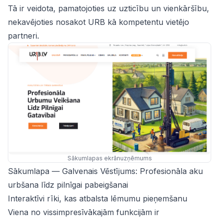
Tā ir veidota, pamatojoties uz uzticību un vienkāršību,
nekavējoties nosakot URB kā kompetentu vietējo
partneri.
Sākumlapas ekrānuzņēmums
Sākumlapa — Galvenais Vēstījums: Profesionāla aku
urbšana līdz pilnīgai pabeigšanai
Interaktīvi rīki, kas atbalsta lēmumu pieņemšanu
Viena no vissimpresīvākajām funkcijām ir