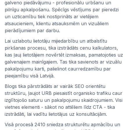
galveno piedāvājumu - profesionālu urbšanu un
pilnīgu apkalpošanu. Spēcīgs vēstījums par pieredzi
un uzticamību tiek nostiprināts ar vietējiem
atsaucieniem, klientu atsauksmēm un vizuāliem
pierādījumiem par darbu.
Lai uzlabotu lietotāju mijiedarbību un atbalstītu
pirkšanas procesu, tika izstrādāts cenu kalkulators,
kas ļauj lietotājiem novērtēt izmaksas, pamatojoties uz
galvenajiem mainīgajiem. Tas tika savienots ar vizuālu
pakalpojumu karti, palielinot caurredzamību par
pieejamību visā Latvijā.
Blogs tika pārstrādāts ar vairāk SEO orientētu
struktūru, ļaujot URB piesaistīt organisko trafiku caur
izglītojošo saturu un pakalpojumu skaidrojumiem. Visi
vietnes elementi - sākot no attēliem līdz CTA - tika
izstrādāti, lai vadītu lietotājus uz konsultācijām.
Visā procesā 2410 sniedza strukturētu apmācību un