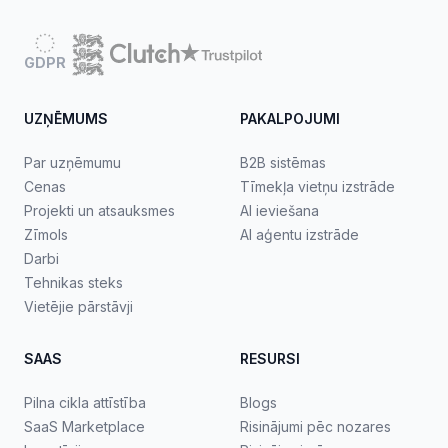
GDPR
UZŅĒMUMS
PAKALPOJUMI
Par uzņēmumu
B2B sistēmas
Cenas
Tīmekļa vietņu izstrāde
Projekti un atsauksmes
AI ieviešana
Zīmols
AI aģentu izstrāde
Darbi
Tehnikas steks
Vietējie pārstāvji
SAAS
RESURSI
Pilna cikla attīstība
Blogs
SaaS Marketplace
Risinājumi pēc nozares