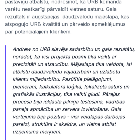
pastāvīgu atbalstu, nodrošinot, ka URB komanda
varētu neatkarīgi pārvaldīt vietnes saturu. Gala
rezultāts ir augstspējas, daudzvalodu mājaslapa, kas
atspoguļo URB kvalitāti un pārveido apmeklējumus
par potenciālajiem klientiem.
Andrew no URB slavēja sadarbību un gala rezultātu,
norādot, ka visi projekta posmi tika veikti ar
precizitāti un atsaucību. Mājaslapa tika veidota, lai
atbilstu daudzvalodu vajadzībām un uzlabotu
klientu mijiedarbību. Pasūtītie pielāgojumi,
piemēram, kalkulatora loģika, lokalizēts saturs un
grafiskās ilustrācijas, tika veikti gludi. Pārejas
procesā bija iekļauta pilnīga testēšana, vadības
paneļa apmācība un servera izvietošana. Gala
vērtējums bija pozitīvs - visi veidlapas darbojas
pareizi, struktūra ir skaidra, un vietne atbilst
uzņēmuma mērķiem.