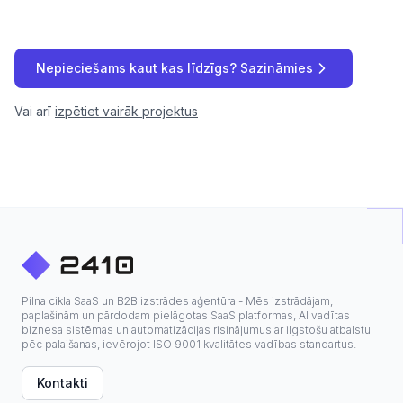
Nepieciešams kaut kas līdzīgs? Sazināmies
Vai arī
izpētiet vairāk projektus
Pilna cikla SaaS un B2B izstrādes aģentūra - Mēs izstrādājam,
paplašinām un pārdodam pielāgotas SaaS platformas, AI vadītas
biznesa sistēmas un automatizācijas risinājumus ar ilgstošu atbalstu
pēc palaišanas, ievērojot ISO 9001 kvalitātes vadības standartus.
Kontakti