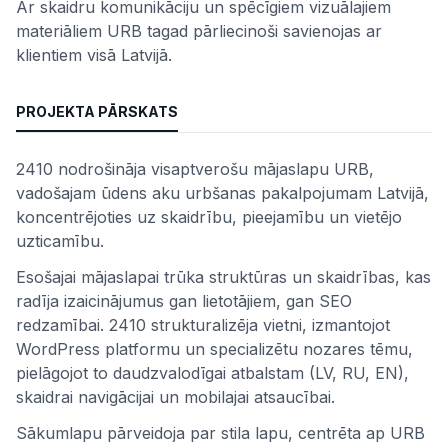
Ar skaidru komunikāciju un spēcīgiem vizuālajiem
materiāliem URB tagad pārliecinoši savienojas ar
klientiem visā Latvijā.
PROJEKTA PĀRSKATS
2410 nodrošināja visaptverošu mājaslapu URB,
vadošajam ūdens aku urbšanas pakalpojumam Latvijā,
koncentrējoties uz skaidrību, pieejamību un vietējo
uzticamību.
Esošajai mājaslapai trūka struktūras un skaidrības, kas
radīja izaicinājumus gan lietotājiem, gan SEO
redzamībai. 2410 strukturalizēja vietni, izmantojot
WordPress platformu un specializētu nozares tēmu,
pielāgojot to daudzvalodīgai atbalstam (LV, RU, EN),
skaidrai navigācijai un mobilajai atsaucībai.
Sākumlapu pārveidoja par stila lapu, centrēta ap URB