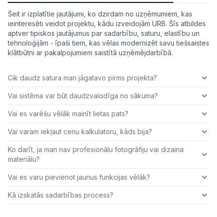
Šeit ir izplatītie jautājumi, ko dzirdam no uzņēmumiem, kas
ieinteresēti veidot projektu, kādu izveidojām URB. Šīs atbildes
aptver tipiskos jautājumus par sadarbību, saturu, elastību un
tehnoloģijām - īpaši tiem, kas vēlas modernizēt savu tiešsaistes
klātbūtni ar pakalpojumiem saistītā uzņēmējdarbībā.
Cik daudz satura man jāgatavo pirms projekta?
Vai sistēma var būt daudzvalodīga no sākuma?
Vai es varēšu vēlāk mainīt lietas pats?
Vai varam iekļaut cenu kalkulatoru, kāds bija?
Ko darīt, ja man nav profesionālu fotogrāfiju vai dizaina
materiālu?
Vai es varu pievienot jaunus funkcijas vēlāk?
Kā izskatās sadarbības process?