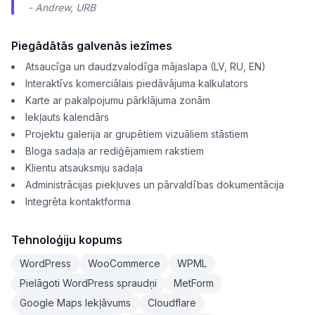
- Andrew, URB
Piegādātās galvenās iezīmes
Atsaucīga un daudzvalodīga mājaslapa (LV, RU, EN)
Interaktīvs komerciālais piedāvājuma kalkulators
Karte ar pakalpojumu pārklājuma zonām
Iekļauts kalendārs
Projektu galerija ar grupētiem vizuāliem stāstiem
Bloga sadaļa ar rediģējamiem rakstiem
Klientu atsauksmju sadaļa
Administrācijas piekļuves un pārvaldības dokumentācija
Integrēta kontaktforma
Tehnoloģiju kopums
WordPress
WooCommerce
WPML
Pielāgoti WordPress spraudņi
MetForm
Google Maps Iekļāvums
Cloudflare