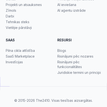
Projekti un atsauksmes
AI ieviešana
Zīmols
AI aģentu izstrāde
Darbi
Tehnikas steks
Vietējie pārstāvji
SAAS
RESURSI
Pilna cikla attīstība
Blogs
SaaS Marketplace
Risinājumi pēc nozares
Investīcijas
Risinājumi pēc
funkcionalitātes
Juridiskie termini un principi
© 2015-2026
The2410
. Visas tiesības aizsargātas.