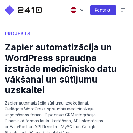
Kontakti
PROJEKTS
Zapier automatizācija un
WordPress spraudņa
izstrāde medicīnisko datu
vākšanai un sūtījumu
uzskaitei
Zapier automatizācija sūtījumu izsekošanai,
Pielāgots WordPress spraudnis medicīniskajai
uzņemšanas formai, Pipedrive CRM integrācija,
Dinamiskā formas lauku kartēšana, API integrācijas
ar EasyPost un NPI Reģistru, MySQL un Google
Sheets iestatīšana datu glabāšanai