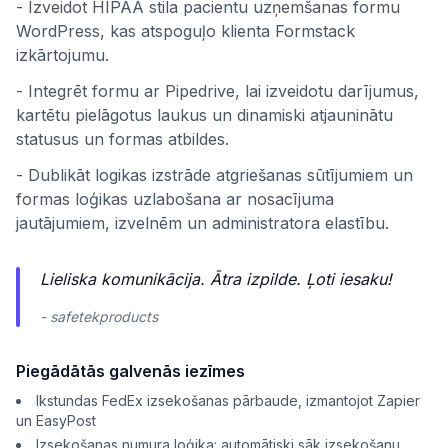
- Izveidot HIPAA stila pacientu uzņemšanas formu
WordPress, kas atspoguļo klienta Formstack
izkārtojumu.
- Integrēt formu ar Pipedrive, lai izveidotu darījumus,
kartētu pielāgotus laukus un dinamiski atjauninātu
statusus un formas atbildes.
- Dublikāt logikas izstrāde atgriešanas sūtījumiem un
formas loģikas uzlabošana ar nosacījuma
jautājumiem, izvelnēm un administratora elastību.
Lieliska komunikācija. Ātra izpilde. Ļoti iesaku!
- safetekproducts
Piegādātās galvenās iezīmes
Ikstundas FedEx izsekošanas pārbaude, izmantojot Zapier
un EasyPost
Izsekošanas numura loģika: automātiski sāk izsekošanu,