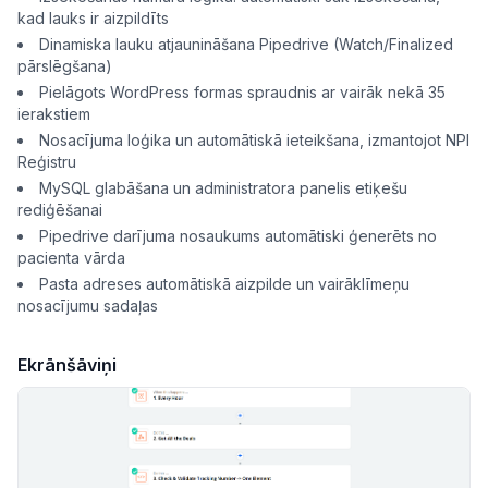
kad lauks ir aizpildīts
Dinamiska lauku atjaunināšana Pipedrive (Watch/Finalized
pārslēgšana)
Pielāgots WordPress formas spraudnis ar vairāk nekā 35
ierakstiem
Nosacījuma loģika un automātiskā ieteikšana, izmantojot NPI
Reģistru
MySQL glabāšana un administratora panelis etiķešu
rediģēšanai
Pipedrive darījuma nosaukums automātiski ģenerēts no
pacienta vārda
Pasta adreses automātiskā aizpilde un vairāklīmeņu
nosacījumu sadaļas
Ekrānšāviņi