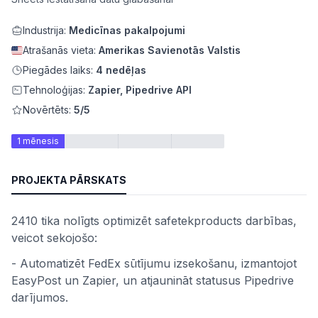
Industrija:
Medicīnas pakalpojumi
Atrašanās vieta:
Amerikas Savienotās Valstis
Piegādes laiks:
4 nedēļas
Tehnoloģijas:
Zapier, Pipedrive API
Novērtēts:
5/5
1 mēnesis
PROJEKTA PĀRSKATS
ātes
2410 tika nolīgts optimizēt safetekproducts darbības,
veicot sekojošo:
- Automatizēt FedEx sūtījumu izsekošanu, izmantojot
EasyPost un Zapier, un atjaunināt statusus Pipedrive
darījumos.