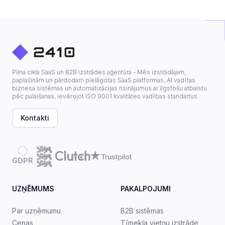
Pilna cikla SaaS un B2B izstrādes aģentūra - Mēs izstrādājam,
paplašinām un pārdodam pielāgotas SaaS platformas, AI vadītas
biznesa sistēmas un automatizācijas risinājumus ar ilgstošu atbalstu
pēc palaišanas, ievērojot ISO 9001 kvalitātes vadības standartus.
Kontakti
GDPR
UZŅĒMUMS
PAKALPOJUMI
Par uzņēmumu
B2B sistēmas
Cenas
Tīmekļa vietņu izstrāde