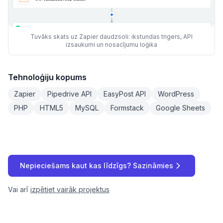
Tuvāks skats uz Zapier daudzsoli: ikstundas trigers, API
izsaukumi un nosacījumu loģika
Tehnoloģiju kopums
Zapier
Pipedrive API
EasyPost API
WordPress
PHP
HTML5
MySQL
Formstack
Google Sheets
Nepieciešams kaut kas līdzīgs? Sazināmies
Vai arī
izpētiet vairāk projektus