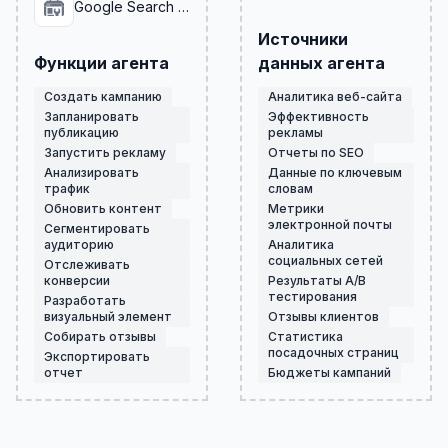
Google Search Console
Источники
Функции агента
данных агента
Создать кампанию
Аналитика веб-сайта
Запланировать
Эффективность
публикацию
рекламы
Запустить рекламу
Отчеты по SEO
Анализировать
Данные по ключевым
трафик
словам
Обновить контент
Метрики
электронной почты
Сегментировать
аудиторию
Аналитика
социальных сетей
Отслеживать
конверсии
Результаты A/B
тестирования
Разработать
визуальный элемент
Отзывы клиентов
Собирать отзывы
Статистика
посадочных страниц
Экспортировать
отчет
Бюджеты кампаний