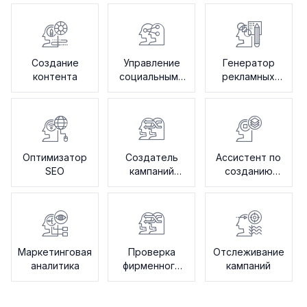
Создание
Управление
Генератор
контента
социальными
рекламных
сетями
текстов
Оптимизатор
Создатель
Ассистент по
SEO
кампаний
созданию
электронной
креативных
почты
брифов
Маркетинговая
Проверка
Отслеживание
аналитика
фирменного
кампаний
голоса