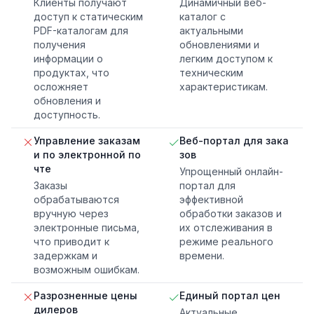
Клиенты получают
Динамичный веб-
доступ к статическим
каталог с
PDF-каталогам для
актуальными
получения
обновлениями и
информации о
легким доступом к
продуктах, что
техническим
осложняет
характеристикам.
обновления и
доступность.
Управление заказам
Веб-портал для зака
и по электронной по
зов
чте
Упрощенный онлайн-
Заказы
портал для
обрабатываются
эффективной
вручную через
обработки заказов и
электронные письма,
их отслеживания в
что приводит к
режиме реального
задержкам и
времени.
возможным ошибкам.
Разрозненные цены
Единый портал цен
дилеров
Актуальные