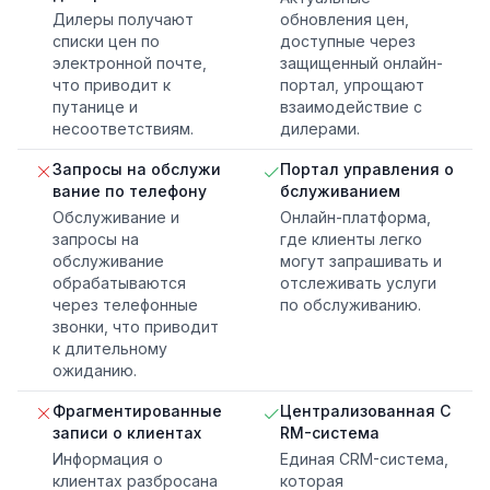
Дилеры получают
обновления цен,
списки цен по
доступные через
электронной почте,
защищенный онлайн-
что приводит к
портал, упрощают
путанице и
взаимодействие с
несоответствиям.
дилерами.
Запросы на обслужи
Портал управления о
вание по телефону
бслуживанием
Обслуживание и
Онлайн-платформа,
запросы на
где клиенты легко
обслуживание
могут запрашивать и
обрабатываются
отслеживать услуги
через телефонные
по обслуживанию.
звонки, что приводит
к длительному
ожиданию.
Фрагментированные
Централизованная C
записи о клиентах
RM-система
Информация о
Единая CRM-система,
клиентах разбросана
которая