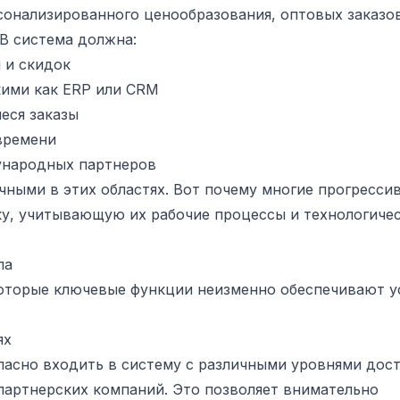
сонализированного ценообразования, оптовых заказо
2B система должна:
 и скидок
кими как ERP или CRM
еся заказы
времени
ународных партнеров
ными в этих областях. Вот почему многие прогресси
у, учитывающую их рабочие процессы и технологиче
ла
которые ключевые функции неизменно обеспечивают у
ях
асно входить в систему с различными уровнями дост
артнерских компаний. Это позволяет внимательно