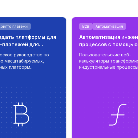
Крипто платежи
B2B
Автоматизация
здать платформы для
Автоматизация инже
-платежей для
процессов с помощью
вцов
пользовательских веб
еское руководство по
Пользовательские веб-
калькуляторов
ю масштабируемых,
калькуляторы трансформи
ных платформ
индустриальные процессы
алютных платежей для
автоматизируя сложные
ов с автоматизацией,
инженерные расчеты и уп
цией фиатных денег и
процесс подготовки пред
нием транзакциями в
- уменьшая время работы с дней
м времени.
до часов с помощью
адаптированных и
масштабируемых инструме