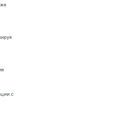
зже
зируя
ия
ации с