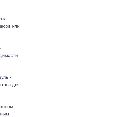
п к
пасов или
е
одимости
уль -
ртала для
ванном
ьным