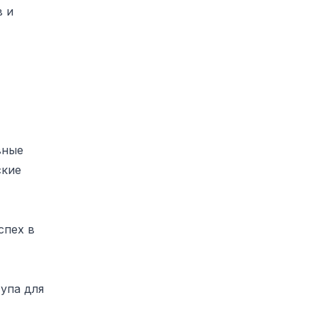
в и
вные
ские
спех в
упа для