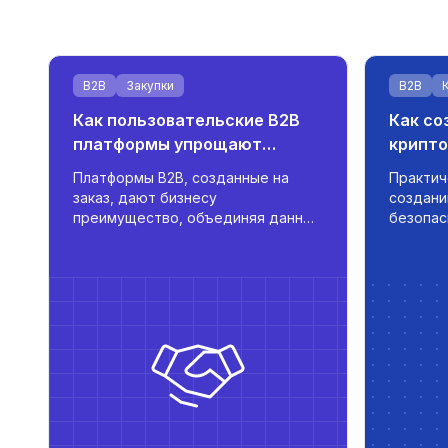
B2B
Закупки
B2B
Как пользовательские B2B
Как со
платформы упрощают
крипто
интеграцию поставщиков
прода
Платформы B2B, созданные на
Практич
заказ, дают бизнесу
создани
преимущество, объединяя данные
безопас
поставщиков, автоматизируя
криптов
закупки и поддерживая
продавц
многоязычный доступ на основе
интегра
ролей — все это нацелено на
управле
масштабирование и
реально
эффективность.