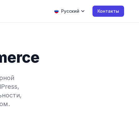
Русский
Контакты
merce
ярной
Press,
ьности,
ом.