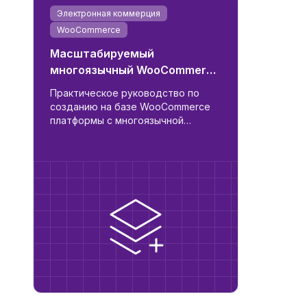
Электронная коммерция
WooCommerce
Масштабируемый
многоязычный WooCommerce
с интеграцией поставщиков
Практическое руководство по
и ERP
созданию на базе WooCommerce
платформы с многоязычной
поддержкой, автоматической
синхронизацией поставщиков,
ролями для B2B/B2C и
готовностью к ERP.
ьности