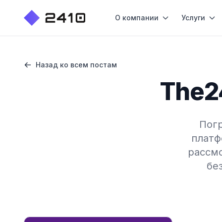
О компании
Услуги
Назад ко всем постам
The2
Погр
платф
рассмо
бе