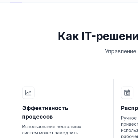
Как IT-решен
Управление
Эффективность
Распр
процессов
Ручное
привес
Использование нескольких
исполь
систем может замедлить
рабочей