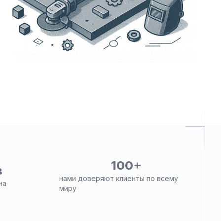
100+
в
нами доверяют клиенты по всему
на
миру