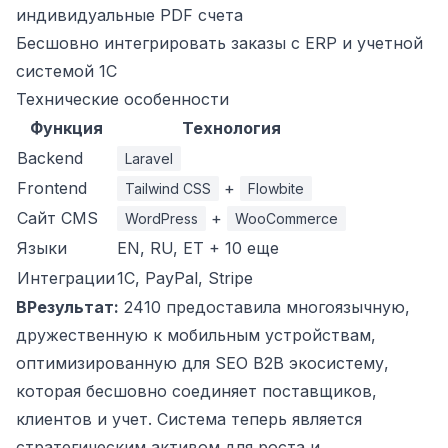
индивидуальные PDF счета
Бесшовно интегрировать заказы с ERP и учетной
системой 1C
Технические особенности
Функция
Технология
Backend
Laravel
Frontend
+
Tailwind CSS
Flowbite
Сайт CMS
+
WordPress
WooCommerce
Языки
EN, RU, ET + 10 еще
Интеграции
1C, PayPal, Stripe
ВРезультат:
2410 предоставила многоязычную,
дружественную к мобильным устройствам,
оптимизированную для SEO B2B экосистему,
которая бесшовно соединяет поставщиков,
клиентов и учет. Система теперь является
стратегическим активом для роста и