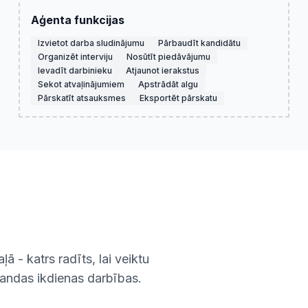
Aģenta funkcijas
Izvietot darba sludinājumu
Pārbaudīt kandidātu
Organizēt interviju
Nosūtīt piedāvājumu
Ievadīt darbinieku
Atjaunot ierakstus
Sekot atvaļinājumiem
Apstrādāt algu
Pārskatīt atsauksmes
Eksportēt pārskatu
ā - katrs radīts, lai veiktu
andas ikdienas darbības.