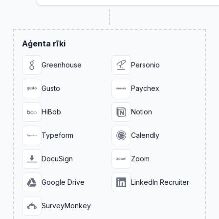
Aģenta rīki
Greenhouse
Personio
Gusto
Paychex
HiBob
Notion
Typeform
Calendly
DocuSign
Zoom
Google Drive
LinkedIn Recruiter
SurveyMonkey