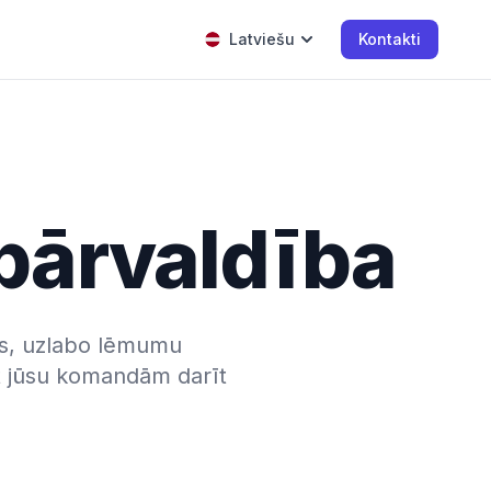
Latviešu
Kontakti
 pārvaldība
us, uzlabo lēmumu
t jūsu komandām darīt