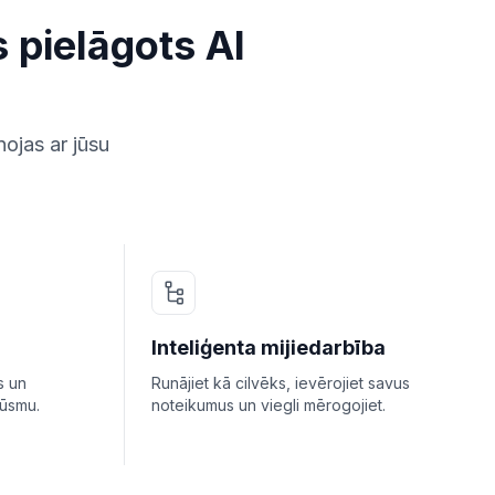
pielāgots AI
ojas ar jūsu
Inteliģenta mijiedarbība
s un
Runājiet kā cilvēks, ievērojiet savus
lūsmu.
noteikumus un viegli mērogojiet.