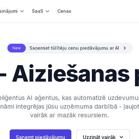
sinājumi
SaaS
Cenas
Saņemiet tūlītēju cenu piedāvājumu ar AI
New
- Aiziešanas
eliģentus AI aģentus, kas automatizē uzdevum
mi integrējas jūsu uzņēmuma darbībā - ļaujo
vairāk ar mazāk resursiem.
Saņemt piedāvājumu
Uzzināt vairāk