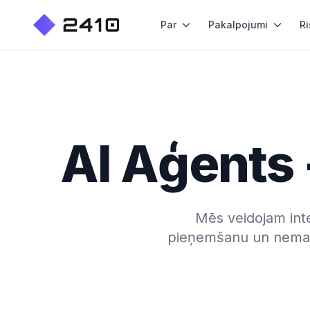
Par
Pakalpojumi
Ri
AI Aģents 
Mēs veidojam int
pieņemšanu un nemanā