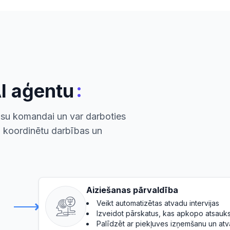
:
AI aģentu
ūsu komandai un var darboties
, koordinētu darbības un
Aiziešanas pārvaldība
Veikt automatizētas atvadu intervijas
Izveidot pārskatus, kas apkopo atsau
Palīdzēt ar piekļuves izņemšanu un a