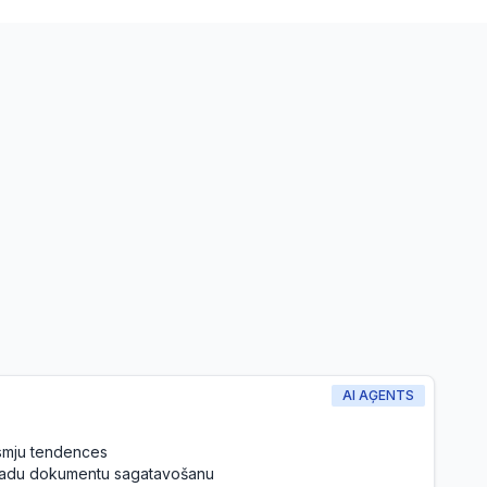
AI AĢENTS
ksmju tendences
tvadu dokumentu sagatavošanu