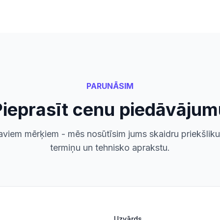
PARUNĀSIM
Pieprasīt cenu piedāvājum
saviem mērķiem - mēs nosūtīsim jums skaidru priekšli
termiņu un tehnisko aprakstu.
Uzvārds