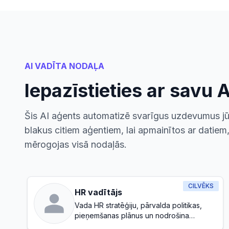
AI VADĪTA NODAĻA
Iepazīstieties ar savu 
Šis AI aģents automatizē svarīgus uzdevumus j
blakus citiem aģentiem, lai apmainītos ar datiem
mērogojas visā nodaļās.
CILVĒKS
HR vadītājs
Vada HR stratēģiju, pārvalda politikas,
pieņemšanas plānus un nodrošina
veselīgu darba vidi