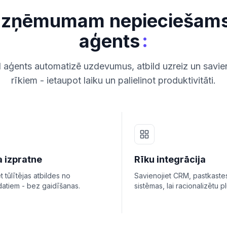
uzņēmumam nepieciešams 
:
aģents
I aģents automatizē uzdevumus, atbild uzreiz un savien
rīkiem - ietaupot laiku un palielinot produktivitāti.
a izpratne
Rīku integrācija
 tūlītējas atbildes no
Savienojiet CRM, pastkaste
atiem - bez gaidīšanas.
sistēmas, lai racionalizētu p