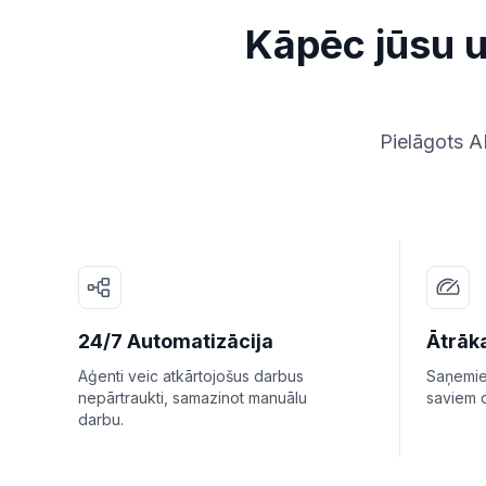
Kāpēc jūsu 
Pielāgots A
24/7 Automatizācija
Ātrāk
Aģenti veic atkārtojošus darbus
Saņemiet
nepārtraukti, samazinot manuālu
saviem d
darbu.