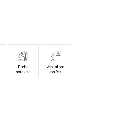
Darba
Atbilstības
apraksta
palīgs
ģenerators