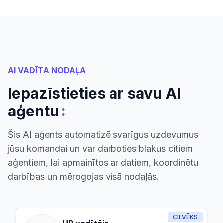
AI VADĪTA NODAĻA
Iepazīstieties ar savu AI
:
aģentu
Šis AI aģents automatizē svarīgus uzdevumus
jūsu komandai un var darboties blakus citiem
aģentiem, lai apmainītos ar datiem, koordinētu
darbības un mērogojas visā nodaļās.
CILVĒKS