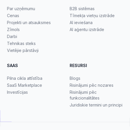
Par uzņēmumu
B2B sistēmas
Cenas
Tīmekļa vietņu izstrāde
Projekti un atsauksmes
AI ieviešana
Zīmols
AI aģentu izstrāde
Darbi
Tehnikas steks
Vietējie pārstāvji
SAAS
RESURSI
Pilna cikla attīstība
Blogs
SaaS Marketplace
Risinājumi pēc nozares
Investīcijas
Risinājumi pēc
funkcionalitātes
Juridiskie termini un principi