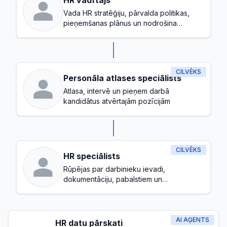
HR vadītājs
Vada HR stratēģiju, pārvalda politikas,
pieņemšanas plānus un nodrošina
veselīgu darba vidi
CILVĒKS
Personāla atlases speciālists
Atlasa, intervē un pieņem darbā
kandidātus atvērtajām pozīcijām
CILVĒKS
HR speciālists
Rūpējas par darbinieku ievadi,
dokumentāciju, pabalstiem un
pamatpārvaldību
AI AĢENTS
HR datu pārskati