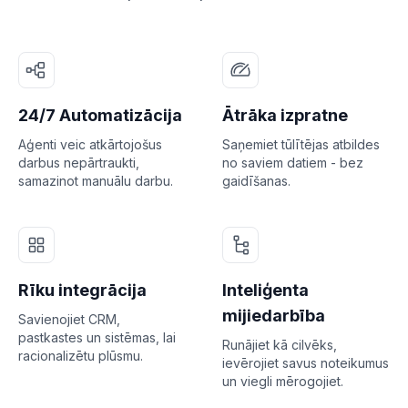
24/7 Automatizācija
Ātrāka izpratne
Aģenti veic atkārtojošus
Saņemiet tūlītējas atbildes
darbus nepārtraukti,
no saviem datiem - bez
samazinot manuālu darbu.
gaidīšanas.
Rīku integrācija
Inteliģenta
mijiedarbība
Savienojiet CRM,
pastkastes un sistēmas, lai
Runājiet kā cilvēks,
racionalizētu plūsmu.
ievērojiet savus noteikumus
un viegli mērogojiet.