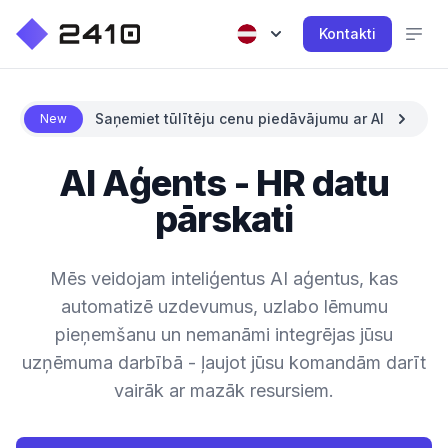
Kontakti
Saņemiet tūlītēju cenu piedāvājumu ar AI
New
AI Aģents - HR datu
pārskati
Mēs veidojam inteliģentus AI aģentus, kas
automatizē uzdevumus, uzlabo lēmumu
pieņemšanu un nemanāmi integrējas jūsu
uzņēmuma darbībā - ļaujot jūsu komandām darīt
vairāk ar mazāk resursiem.