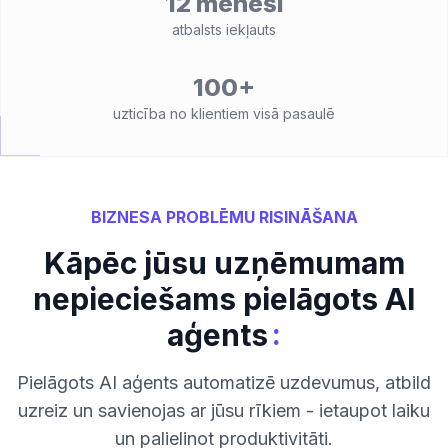
12 mēneši
atbalsts iekļauts
100+
uzticība no klientiem visā pasaulē
BIZNESA PROBLĒMU RISINĀŠANA
Kāpēc jūsu uzņēmumam
nepieciešams pielāgots AI
:
aģents
Pielāgots AI aģents automatizē uzdevumus, atbild
uzreiz un savienojas ar jūsu rīkiem - ietaupot laiku
un palielinot produktivitāti.