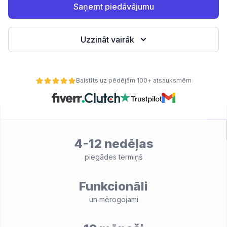
Saņemt piedāvājumu
Uzzināt vairāk
Balstīts uz pēdējām 100+ atsauksmēm
4-12 nedēļas
ātes
piegādes termiņš
Funkcionāli
un mērogojami