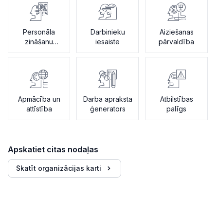
Personāla
Darbinieku
Aiziešanas
zināšanu
iesaiste
pārvaldība
asistents
Apmācība un
Darba apraksta
Atbilstības
attīstība
ģenerators
palīgs
Apskatiet citas nodaļas
Skatīt organizācijas karti