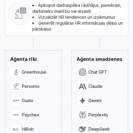
Apkopot darbaspēka rādītājus, piemēram,
darbinieku mainību vai iesaisti
Vizualizēt HR tendences un izņēmumus
Ģenerēt regulāras HR informācijas dēļus un
pārskatus
Aģenta rīki
Aģenta smadzenes
Greenhouse
Chat GPT
Personio
Claude
Gusto
Gemini
Paychex
Perplexity
HiBob
DeepSeek