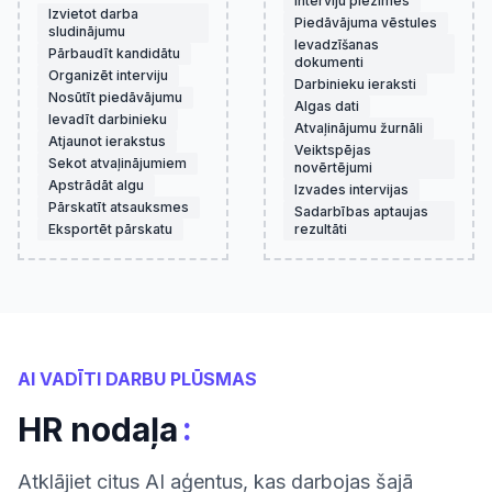
Interviju piezīmes
Izvietot darba
Piedāvājuma vēstules
sludinājumu
Ievadzīšanas
Pārbaudīt kandidātu
dokumenti
Organizēt interviju
Darbinieku ieraksti
Nosūtīt piedāvājumu
Algas dati
Ievadīt darbinieku
Atvaļinājumu žurnāli
Atjaunot ierakstus
Veiktspējas
Sekot atvaļinājumiem
novērtējumi
Apstrādāt algu
Izvades intervijas
Pārskatīt atsauksmes
Sadarbības aptaujas
Eksportēt pārskatu
rezultāti
AI VADĪTI DARBU PLŪSMAS
:
HR nodaļa
Atklājiet citus AI aģentus, kas darbojas šajā