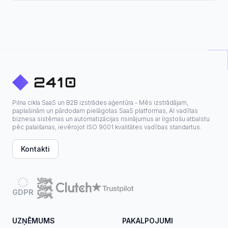
Pilna cikla SaaS un B2B izstrādes aģentūra - Mēs izstrādājam,
paplašinām un pārdodam pielāgotas SaaS platformas, AI vadītas
biznesa sistēmas un automatizācijas risinājumus ar ilgstošu atbalstu
pēc palaišanas, ievērojot ISO 9001 kvalitātes vadības standartus.
Kontakti
GDPR
UZŅĒMUMS
PAKALPOJUMI