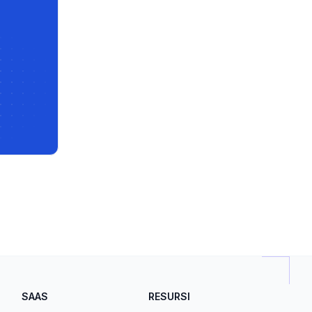
ksporta
m kā
i un
SAAS
RESURSI