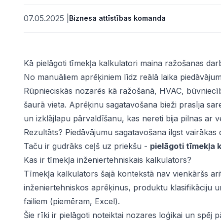
07.05.2025
|
Biznesa attīstības komanda
Kā pielāgoti tīmekļa kalkulatori maina ražošanas da
No manuāliem aprēķiniem līdz reālā laika piedāvājum
Rūpnieciskās nozarēs kā ražošanā, HVAC, būvniecībā 
šaurā vieta. Aprēķinu sagatavošana bieži prasīja sa
un izklājlapu pārvaldīšanu, kas nereti bija pilnas ar
Rezultāts? Piedāvājumu sagatavošana ilgst vairākas d
ātes
Taču ir gudrāks ceļš uz priekšu -
pielāgoti tīmekļa 
Kas ir tīmekļa inženiertehniskais kalkulators?
Tīmekļa kalkulators šajā kontekstā nav vienkāršs ari
inženiertehniskos aprēķinus, produktu klasifikāciju 
failiem (piemēram, Excel).
Šie rīki ir pielāgoti noteiktai nozares loģikai un sp