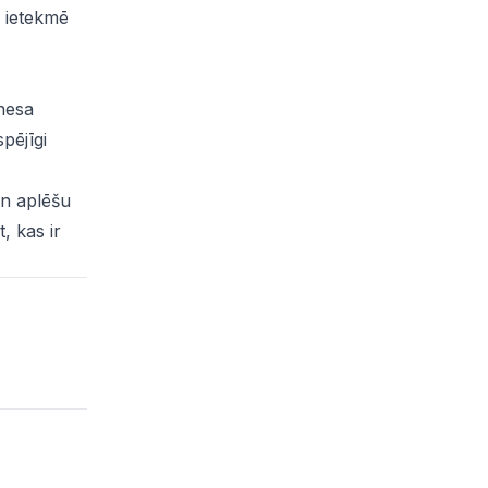
e ietekmē
znesa
pējīgi
un aplēšu
, kas ir