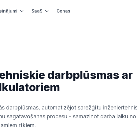
sinājumi
SaaS
Cenas
tehniskie darbplūsmas ar
lkulatoriem
kās darbplūsmas, automatizējot sarežģītu inženiertehni
umu sagatavošanas procesu - samazinot darba laiku no
jamiem rīkiem.