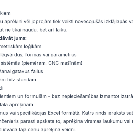
īkiem
u aprēķini vēl joprojām tiek veikti novecojušās izklājlapās v
t ne tikai naudu, bet arī laiku.
edāvāt jums:
ometriskām loģikām
slēgvārdus, formas vai parametrus
s sistēmās (piemēram, CNC mašīnām)
anai gatavus failus
ām līdz stundām
di
cientiem un formulām - bez nepieciešamības izmantot izstrā
ntāla aprēķinām
 vai specifikācijas Excel formātā. Katrs rinds ieraksts sa
ženieris parasti apskata to, aprēķina virsmas laukumu vai 
 ievada tajā cenu aprēķina veidni.