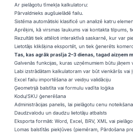
Ar pielāgotu tīmekļa kalkulatoru:
Pārvaldnieks augšuielādē failu.
Sistēma automātiski klasificē un analizē katru elemen
Aprēķini, kā virsmas laukums vai kontakta tilpums, tiek
Rezultāti tiek attēloti interaktīvā saskarnē, kur var pi
Lietotājs klikšķina eksportēt, un tiek ģenerēts komer
Tas, kas agrāk prasīja 2–3 dienas, tagad aizņem 
Galvenās funkcijas, kuras uzņēmumiem būtu jāņem 
Labi izstrādātam kalkulatoram var būt vienkāršs vai ļo
Excel failu importēšana ar veidņu validāciju
Ģeometrijā balstīta vai formulu vadīta loģika
Kodu/SKU ģenerēšana
Administrācijas panelis, lai pielāgotu cenu noteikša
Daudzvalodu un daudzu lietotāju atbalsts
Eksporta formāti: Word, Excel, BRV, XML vai pielāgo
Lomas balstītās piekļūves (piemēram, Pārdošana pret