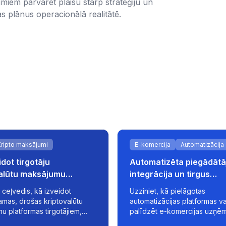
miem pārvarēt plaisu starp stratēģiju un
as plānus operacionālā realitātē.
Kripto maksājumi
E-komercija
Automatizācija
idot tirgotāju
Automatizēta piegādātā
valūtu maksājumu
integrācija un tirgus
rmas
sinhronizācija e-komerc
 ceļvedis, kā izveidot
Uzziniet, kā pielāgotas
attīstībai
mas, drošas kriptovalūtu
automatizācijas platformas v
u platformas tirgotājiem,
palīdzēt e-komercijas uzņē
t automatizāciju, fiat
optimizēt piegādātāju datus,