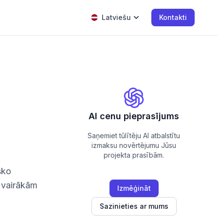
Latviešu
Kontakti
AI cenu pieprasījums
Saņemiet tūlītēju AI atbalstītu
izmaksu novērtējumu Jūsu
projekta prasībām.
sko
 vairākām
Izmēģināt
Sazinieties ar mums