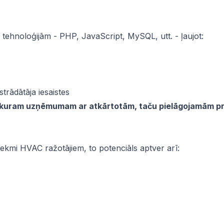
a tehnoloģijām - PHP, JavaScript, MySQL, utt. - ļaujot:
trādātāja iesaistes
bkuram uzņēmumam ar atkārtotām, taču pielāgojamām pr
tekmi HVAC ražotājiem, to potenciāls aptver arī: