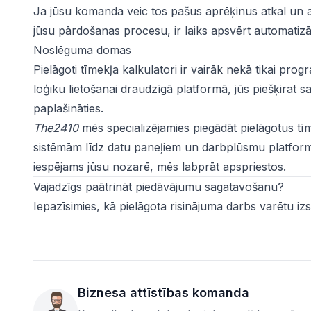
Ja jūsu komanda veic tos pašus aprēķinus atkal un a
jūsu pārdošanas procesu, ir laiks apsvērt automatizāc
Noslēguma domas
Pielāgoti tīmekļa kalkulatori ir vairāk nekā tikai prog
loģiku lietošanai draudzīgā platformā, jūs piešķirat s
paplašināties.
The2410
mēs specializējamies piegādāt pielāgotus tī
sistēmām līdz datu paneļiem un darbplūsmu platformām.
iespējams jūsu nozarē, mēs labprāt apspriestos.
Vajadzīgs paātrināt piedāvājumu sagatavošanu?
Iepazīsimies, kā pielāgota risinājuma darbs varētu i
Biznesa attīstības komanda