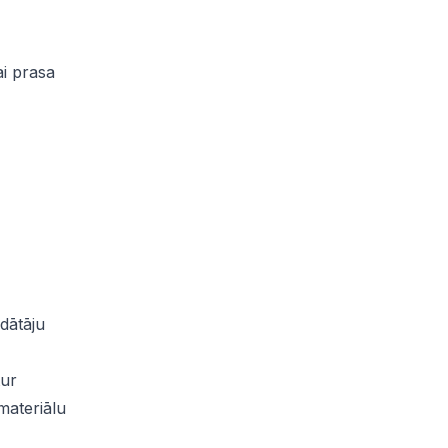
ai prasa
dātāju
tur
materiālu