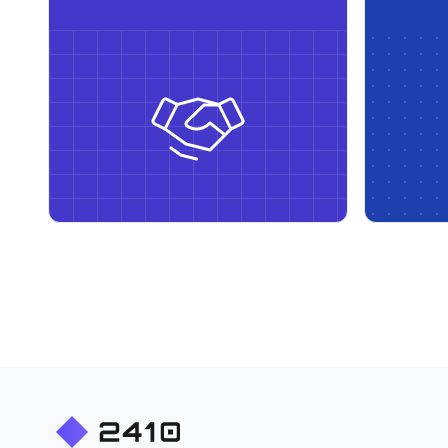
nodrošinot daudzvalodīgu, lomās
integrāci
balstītu piekļuvi - viss pielāgots
pārvaldī
mērogošanai un darbības
efektivitātei.