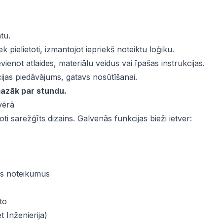
tu.
 pielietoti, izmantojot iepriekš noteiktu loģiku.
evienot atlaides, materiālu veidus vai īpašas instrukcijas.
cijas piedāvājums, gatavs nosūtīšanai.
mazāk par stundu.
vērā
ti sarežģīts dizains. Galvenās funkcijas bieži ietver:
nas noteikumus
to
 Inženierija)