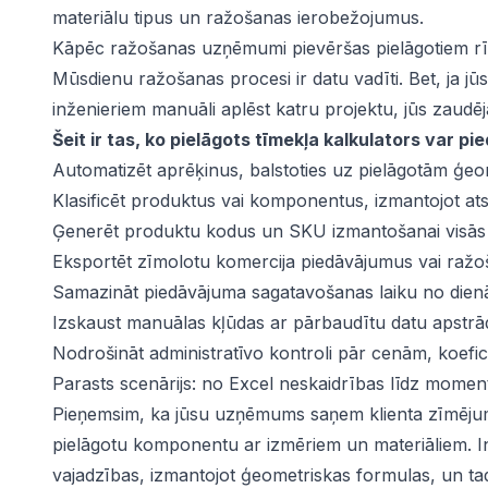
materiālu tipus un ražošanas ierobežojumus.
Kāpēc ražošanas uzņēmumi pievēršas pielāgotiem r
Mūsdienu ražošanas procesi ir datu vadīti. Bet, ja jūs
inženieriem manuāli aplēst katru projektu, jūs zaudēja
Šeit ir tas, ko pielāgots tīmekļa kalkulators var pi
Automatizēt aprēķinus, balstoties uz pielāgotām ģe
Klasificēt produktus vai komponentus, izmantojot at
Ģenerēt produktu kodus un SKU izmantošanai visā
Eksportēt zīmolotu komercija piedāvājumus vai ražoš
Samazināt piedāvājuma sagatavošanas laiku no dien
Izskaust manuālas kļūdas ar pārbaudītu datu apstrā
Nodrošināt administratīvo kontroli pār cenām, koefi
Parasts scenārijs: no Excel neskaidrības līdz mome
Pieņemsim, ka jūsu uzņēmums saņem klienta zīmējumus
pielāgotu komponentu ar izmēriem un materiāliem. In
vajadzības, izmantojot ģeometriskas formulas, un tad