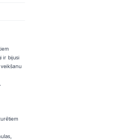
kiem
r bijusi
 veikšanu
.
turētiem
mulas,