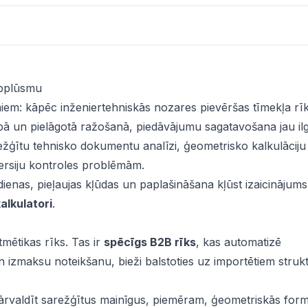
rbplūsmu
iem: kāpēc inženiertehniskās nozares pievēršas tīmekļa rī
un pielāgotā ražošanā, piedāvājumu sagatavošana jau ilgi i
režģītu tehnisko dokumentu analīzi, ģeometrisko kalkulāciju
 versiju kontroles problēmām.
ienas, pieļaujas kļūdas un paplašināšana kļūst izaicinājums
kalkulatori
.
tmētikas rīks. Tas ir
spēcīgs B2B rīks
, kas automatizē
un izmaksu noteikšanu, bieži balstoties uz importētiem struk
ēj pārvaldīt sarežģītus mainīgus, piemēram, ģeometriskās for