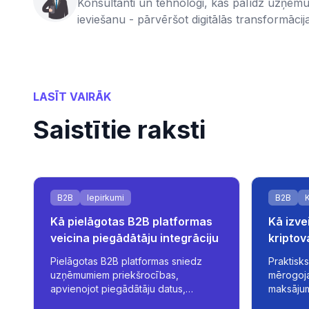
Konsultanti un tehnologi, kas palīdz uzņēmu
ieviešanu - pārvēršot digitālās transformācij
LASĪT VAIRĀK
Saistītie raksti
B2B
Iepirkumi
B2B
Kā pielāgotas B2B platformas
Kā izve
veicina piegādātāju integrāciju
kripto
platfo
Pielāgotas B2B platformas sniedz
Praktisks
uzņēmumiem priekšrocības,
mērogoja
apvienojot piegādātāju datus,
maksājum
automatizējot iepirkumus un
nodrošino