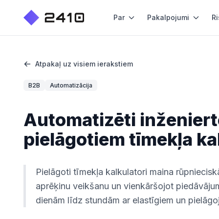
Par
Pakalpojumi
Ri
Atpakaļ uz visiem ierakstiem
B2B
Automatizācija
Automatizēti inženier
pielāgotiem tīmekļa ka
Pielāgoti tīmekļa kalkulatori maina rūpniecis
aprēķinu veikšanu un vienkāršojot piedāvāj
dienām līdz stundām ar elastīgiem un pielāgo