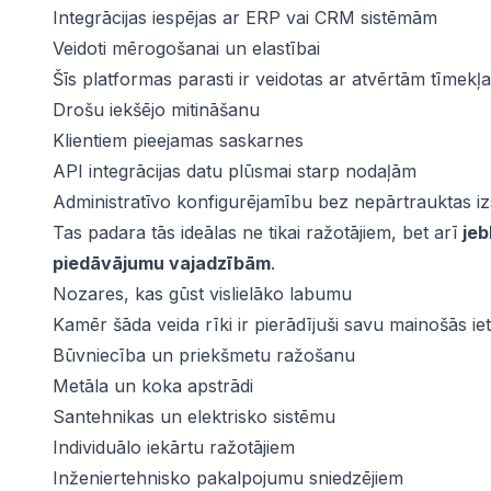
Integrācijas iespējas ar ERP vai CRM sistēmām
Veidoti mērogošanai un elastībai
Šīs platformas parasti ir veidotas ar atvērtām tīmekļ
Drošu iekšējo mitināšanu
Klientiem pieejamas saskarnes
API integrācijas datu plūsmai starp nodaļām
Administratīvo konfigurējamību bez nepārtrauktas izs
Tas padara tās ideālas ne tikai ražotājiem, bet arī
je
piedāvājumu vajadzībām
.
Nozares, kas gūst vislielāko labumu
Kamēr šāda veida rīki ir pierādījuši savu mainošās ie
Būvniecība un priekšmetu ražošanu
Metāla un koka apstrādi
Santehnikas un elektrisko sistēmu
Individuālo iekārtu ražotājiem
Inženiertehnisko pakalpojumu sniedzējiem