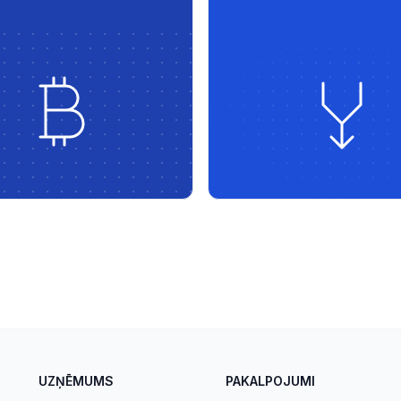
ju un reāllaika darījumu
gudras cenu stratēģijas un e
bu.
optimizētas preces uz tirgie
220.lv - ar veiktspēju, kontrol
mērogojamību.
UZŅĒMUMS
PAKALPOJUMI