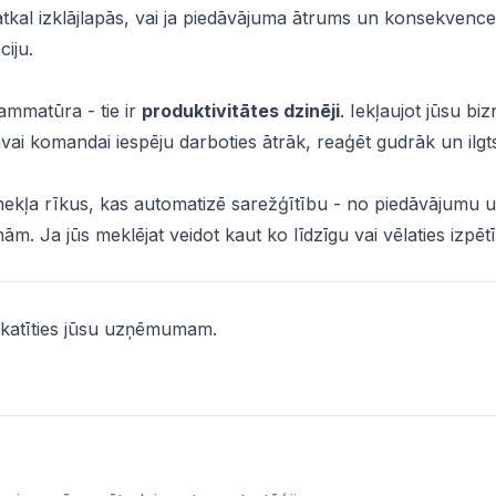
tkal izklājlapās, vai ja piedāvājuma ātrums un konsekvenc
iju.
rammatūra - tie ir
produktivitātes dzinēji
. Iekļaujot jūsu bi
avai komandai iespēju darboties ātrāk, reaģēt gudrāk un ilgts
mekļa rīkus, kas automatizē sarežģītību - no piedāvājumu 
 Ja jūs meklējat veidot kaut ko līdzīgu vai vēlaties izpētīt
zskatīties jūsu uzņēmumam.