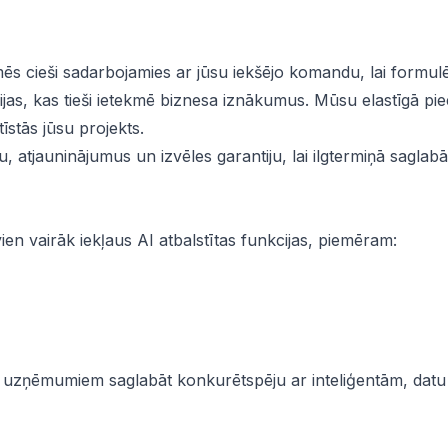
s cieši sadarbojamies ar jūsu iekšējo komandu, lai formul
jas, kas tieši ietekmē biznesa iznākumus. Mūsu elastīgā pie
īstās jūsu projekts.
 atjauninājumus un izvēles garantiju, lai ilgtermiņā saglabā
n vairāk iekļaus AI atbalstītas funkcijas, piemēram:
 uzņēmumiem saglabāt konkurētspēju ar inteliģentām, datu