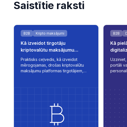
Saistītie raksti
B2B
Kripto maksājumi
B2B
D
Kā izveidot tirgotāju
Kā piel
kriptovalūtu maksājumu
digital
platformas
Praktisks ceļvedis, kā izveidot
Uzziniet,
mērogojamas, drošas kriptovalūtu
portāli v
maksājumu platformas tirgotājiem,
personal
nodrošinot automatizāciju, fiat
iekšējām sistēmā
integrāciju un reāllaika darījumu
jūs pārv
pārvaldību.
un saziņu