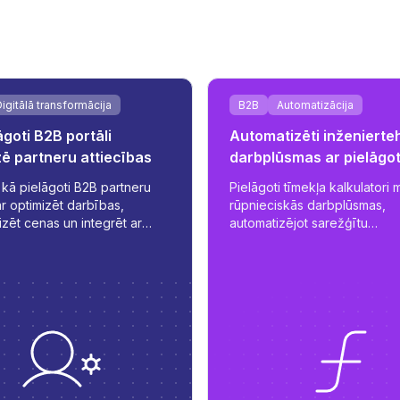
igitālā transformācija
B2B
Automatizācija
āgoti B2B portāli
Automatizēti inženierte
izē partneru attiecības
darbplūsmas ar pielāgo
tīmekļa kalkulatoriem
 kā pielāgoti B2B partneru
Pielāgoti tīmekļa kalkulatori 
ar optimizēt darbības,
rūpnieciskās darbplūsmas,
izēt cenas un integrēt ar
automatizējot sarežģītu
m - mainot veidu, kā
inženiertehnisko aprēķinu v
aldāt pasūtījumus, krājumus
un vienkāršojot piedāvājumu
.
sagatavošanas procesu - sa
darba laiku no vairākām dien
stundām ar elastīgiem un
pielāgojamiem rīkiem.