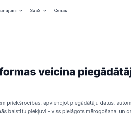
sinājumi
SaaS
Cenas
tformas veicina piegādātā
 priekšrocības, apvienojot piegādātāju datus, autom
s balstītu piekļuvi - viss pielāgots mērogošanai un d