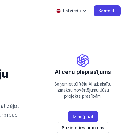
Latviešu
Kontakti
ju
AI cenu pieprasījums
Saņemiet tūlītēju AI atbalstītu
izmaksu novērtējumu Jūsu
projekta prasībām.
atizējot
arbības
Izmēģināt
Sazinieties ar mums