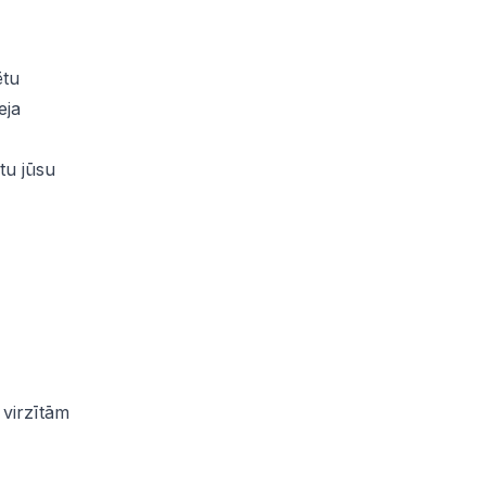
ētu
eja
tu jūsu
 virzītām