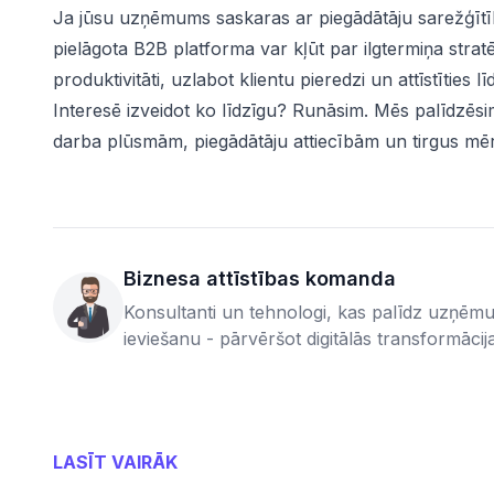
Ja jūsu uzņēmums saskaras ar piegādātāju sarežģīt
pielāgota B2B platforma var kļūt par ilgtermiņa stratē
produktivitāti, uzlabot klientu pieredzi un attīstīties l
Interesē izveidot ko līdzīgu? Runāsim. Mēs palīdzēsi
darba plūsmām, piegādātāju attiecībām un tirgus mē
Biznesa attīstības komanda
Konsultanti un tehnologi, kas palīdz uzņēmu
ieviešanu - pārvēršot digitālās transformācij
LASĪT VAIRĀK