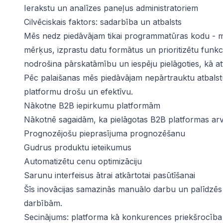
Ierakstu un analīzes paneļus administratoriem
Cilvēciskais faktors: sadarbība un atbalsts
Mēs nedz piedāvājam tikai programmatūras kodu - mē
mērķus, izprastu datu formātus un prioritizētu funkci
nodrošina pārskatāmību un iespēju pielāgoties, kā att
Pēc palaišanas mēs piedāvājam nepārtrauktu atbalstu,
platformu drošu un efektīvu.
Nākotne B2B iepirkumu platformām
Nākotnē sagaidām, ka pielāgotas B2B platformas arvie
Prognozējošu pieprasījuma prognozēšanu
Gudrus produktu ieteikumus
Automatizētu cenu optimizāciju
Sarunu interfeisus ātrai atkārtotai pasūtīšanai
Šīs inovācijas samazinās manuālo darbu un palīdzēs
darbībām.
Secinājums: platforma kā konkurences priekšrocība