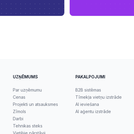
UZŅĒMUMS
PAKALPOJUMI
Par uzņēmumu
B2B sistēmas
Cenas
Tīmekļa vietņu izstrāde
Projekti un atsauksmes
AI ieviešana
Zīmols
AI aģentu izstrāde
Darbi
Tehnikas steks
Vietējie pārstāvji