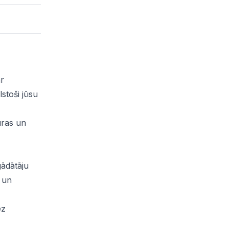
ar
lstoši jūsu
ūras un
gādātāju
 un
ez