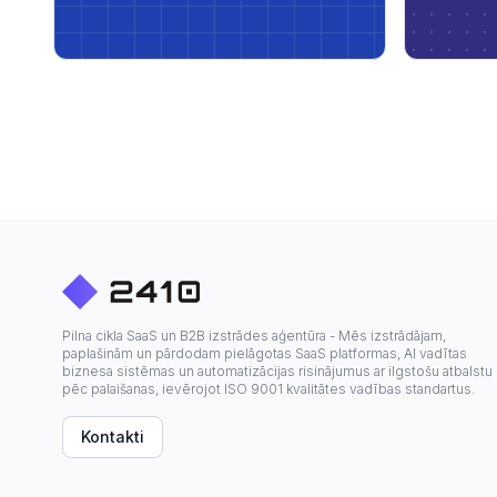
Pilna cikla SaaS un B2B izstrādes aģentūra - Mēs izstrādājam,
paplašinām un pārdodam pielāgotas SaaS platformas, AI vadītas
biznesa sistēmas un automatizācijas risinājumus ar ilgstošu atbalstu
pēc palaišanas, ievērojot ISO 9001 kvalitātes vadības standartus.
Kontakti