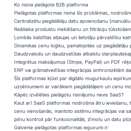
Ko risina pielāgota B2B platforma
Pielāgotas platformas risina šīs problēmas, nodrošin
Centralizētu piegādātāju datu apvienošanu (manuālu
Reāllaika produktu meklēšanu un filtrāciju tūkstoši
Lombās balstītas atļaujas un lietotāju pārvaldību kat
Dinamikas cenu loģiku, pamatojoties uz piegādātāju
Daudzvalodu un daudzvalūtas atbalstu starptautiskaj
Integrētus maksājumus (Stripe, PayPal) un PDF rēķ
ERP vai grāmatvedības integrācijas sinhronizētām d
Šīs platformas kļūst par digitālo mugurkaulu iepir
uzņēmumiem ar vairākiem piegādātājiem un cenu mo
Kāpēc izvēlēties pielāgotu risinājumu nevis SaaS?
Kaut arī SaaS platformas nodrošina ātru ieviešanu, tā
cenu vienošanās, mantoto sistēmu integrācijas vai sa
pilnu kontroli pār funkcionalitāti, zīmolu un datu pl
Galvenie pielāgotas platformas ieguvumi ir: