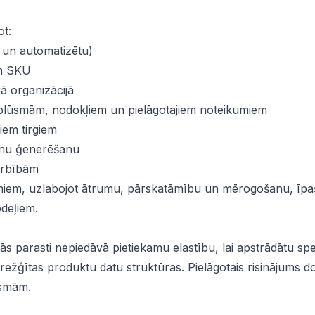
ot:
 un automatizētu)
em SKU
rā organizācijā
 plūsmām, nodokļiem un pielāgotajiem noteikumiem
iem tirgiem
inu ģenerēšanu
arbībām
kumiem, uzlabojot ātrumu, pārskatāmību un mērogošanu, īpa
deļiem.
s parasti nepiedāvā pietiekamu elastību, lai apstrādātu spe
režģītas produktu datu struktūras. Pielāgotais risinājums d
ūsmām.