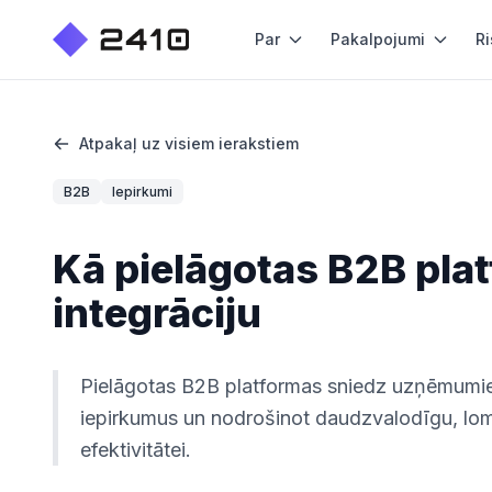
Par
Pakalpojumi
Ri
Atpakaļ uz visiem ierakstiem
B2B
Iepirkumi
Kā pielāgotas B2B pla
integrāciju
Pielāgotas B2B platformas sniedz uzņēmumiem
iepirkumus un nodrošinot daudzvalodīgu, lomā
efektivitātei.