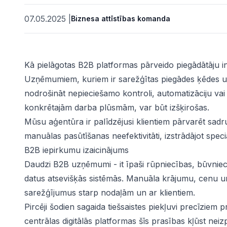
07.05.2025
|
Biznesa attīstības komanda
Kā pielāgotas B2B platformas pārveido piegādātāju int
Uzņēmumiem, kuriem ir sarežģītas piegādes ķēdes un 
nodrošināt nepieciešamo kontroli, automatizāciju vai e
konkrētajām darba plūsmām, var būt izšķirošas.
Mūsu aģentūra ir palīdzējusi klientiem pārvarēt sad
manuālas pasūtīšanas neefektivitāti, izstrādājot spec
ātes
B2B iepirkumu izaicinājums
Daudzi B2B uzņēmumi - it īpaši rūpniecības, būvniecī
datus atsevišķās sistēmās. Manuāla krājumu, cenu u
sarežģījumus starp nodaļām un ar klientiem.
Pircēji šodien sagaida tiešsaistes piekļuvi precīziem
centrālas digitālās platformas šīs prasības kļūst n