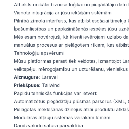
Atbalsts unikālai biznesa loģikai un piegādātāju datu
Vienota integrācija ar jūsu iekšējām sistēmām
Pilnībā zīmola interfeiss, kas atbilst esošajai tīmekļa 
Īpašumtiesības un paplašināšanās iespējas jūsu uzņē
Mēs esam novērojuši, kā klienti ievērojami uzlabo dar
manuālus procesus ar pielāgotiem rīkiem, kas atbilst 
Tehnoloģiju apsvērumi
Mūsu platformas parasti tiek veidotas, izmantojot La
veiktspēju, mērogojamību un uzturēšanu, vienlaikus 
Aizmugure:
Laravel
Priekšpuse:
Tailwind
Papildu tehniskās funkcijas var ietvert:
Automatizētus piegādātāju plūsmas parserus (XML, 
Pielāgotas meklēšanas dzinējus ātrai produktu atklāš
Modulāras atļauju sistēmas vairākām lomām
Daudzvalodu satura pārvaldība