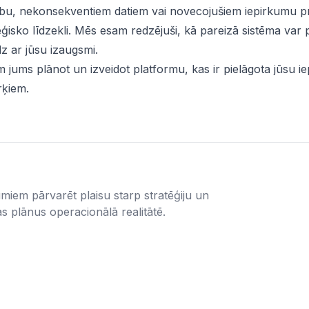
ību, nekonsekventiem datiem vai novecojušiem iepirkumu p
ģisko līdzekli. Mēs esam redzējuši, kā pareizā sistēma var p
īdz ar jūsu izaugsmi.
m jums plānot un izveidot platformu, kas ir pielāgota jūsu i
rķiem.
miem pārvarēt plaisu starp stratēģiju un
as plānus operacionālā realitātē.