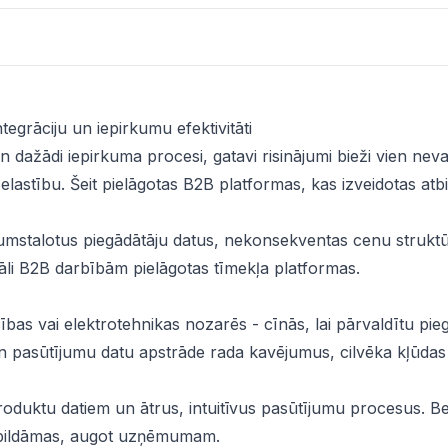
egrāciju un iepirkumu efektivitāti
dažādi iepirkuma procesi, gatavi risinājumi bieži vien nev
lastību. Šeit pielāgotas B2B platformas, kas izveidotas atbi
rumstalotus piegādātāju datus, nekonsekventas cenu strukt
iāli B2B darbībām pielāgotas tīmekļa platformas.
bas vai elektrotehnikas nozarēs - cīnās, lai pārvaldītu pie
n pasūtījumu datu apstrāde rada kavējumus, cilvēka kļūdas
 produktu datiem un ātrus, intuitīvus pasūtījumu procesus. B
eizpildāmas, augot uzņēmumam.