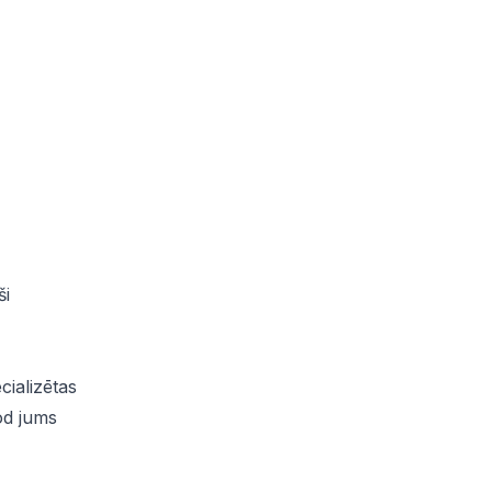
ši
cializētas
od jums