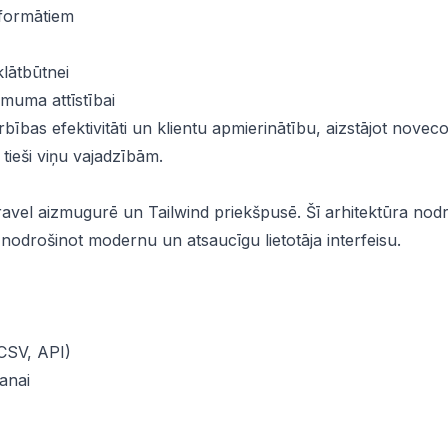
 formātiem
klātbūtnei
muma attīstībai
bības efektivitāti un klientu apmierinātību, aizstājot noveco
tieši viņu vajadzībām.
ravel aizmugurē un Tailwind priekšpusē. Šī arhitektūra nod
nodrošinot modernu un atsaucīgu lietotāja interfeisu.
CSV, API)
anai