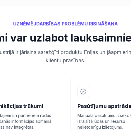
UZŅĒMĒJDARBĪBAS PROBLĒMU RISINĀŠANA
umi var uzlabot lauksaimni
trijā ir jārisina sarežģīti produktu līnijas un jāapmier
klientu prasības.
ikācijas trūkumi
Pasūtījumu apstrād
tājiem un partneriem rodas
Manuāla pasūtījumu izseko
šanās informācijas apmaiņā,
izraisīt kļūdas un resursu
mas nav integrētas.
nelietderīgu izlietojumu.