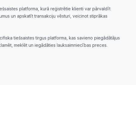
ešsaistes platforma, kurā reģistrētie klienti var pārvaldīt
umus un apskatīt transakciju vēsturi, veicinot stiprākas
fiska tiešsaistes tirgus platforma, kas savieno piegādātājus
reklamēt, meklēt un iegādāties lauksaimniecības preces.