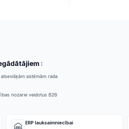
:
egādātājiem
 atsevišķām sistēmām rada
ecības nozarei veidotus B2B
ERP lauksaimniecībai