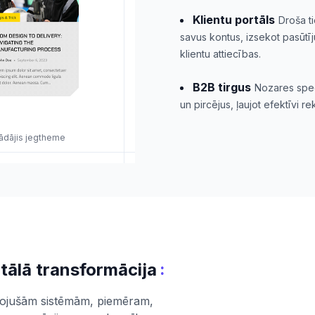
Klientu portāls
Droša ti
savus kontus, izsekot pasūtīj
klientu attiecības.
B2B tirgus
Nozares speci
un pircējus, ļaujot efektīvi 
trādājis jegtheme
:
tālā transformācija
ecojušām sistēmām, piemēram,