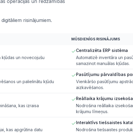
kas operācijas un redzamības
 digitāliem risinājumiem.
MŪSDIENĪGS RISINĀJUMS
Centralizēta ERP sistēma
da kļūdas un novecojušu
Automatizē inventāra un pasū
samazinot manuālas kļūdas.
Pasūtījumu pārvaldības por
ēšanos un palielinātu kļūdu
Vienkāršo pasūtījumu apstrād
aizkavēšanos.
Reāllaika krājumu izsekoš
ināšana, kas izraisa
Nodrošina reāllaika izsekošan
krājumu līmeņus.
Interaktīvs tiešsaistes kat
ai, kas apgrūtina datu
Nodrošina tiešsaistes produk