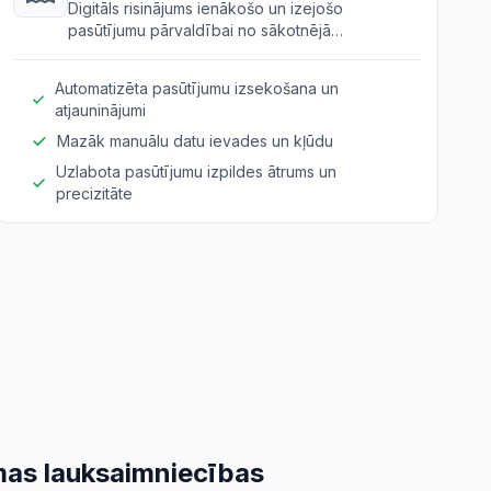
Digitāls risinājums ienākošo un izejošo
pasūtījumu pārvaldībai no sākotnējā
pieprasījuma līdz piegādei, īpaši pielāgots
lauksaimniecības piegādēm.
Automatizēta pasūtījumu izsekošana un
atjauninājumi
Mazāk manuālu datu ievades un kļūdu
Uzlabota pasūtījumu izpildes ātrums un
precizitāte
mas lauksaimniecības