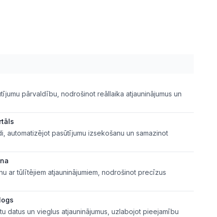
tījumu pārvaldību, nodrošinot reāllaika atjauninājumus un
tāls
i, automatizējot pasūtījumu izsekošanu un samazinot
ana
u ar tūlītējiem atjauninājumiem, nodrošinot precīzus
alogs
tu datus un vieglus atjauninājumus, uzlabojot pieejamību