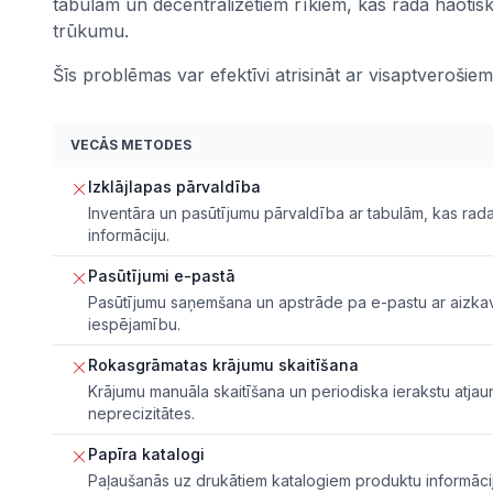
tabulām un decentralizētiem rīkiem, kas rada haotis
trūkumu.
Šīs problēmas var efektīvi atrisināt ar visaptverošiem
VECĀS METODES
Izklājlapas pārvaldība
Inventāra un pasūtījumu pārvaldība ar tabulām, kas ra
informāciju.
Pasūtījumi e-pastā
Pasūtījumu saņemšana un apstrāde pa e-pastu ar aizkav
iespējamību.
Rokasgrāmatas krājumu skaitīšana
Krājumu manuāla skaitīšana un periodiska ierakstu atjaun
neprecizitātes.
Papīra katalogi
Paļaušanās uz drukātiem katalogiem produktu informācij