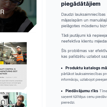
piegādātājiem
Daudzi lauksaimniecības 
mājaslapām un manuālajā
pielāgoties mūsdienu biz
Tādi jautājumi kā nepieej
neefektīva klientu mijied
Šīs problēmas var efektīvi
kas palīdzētu uzlabot saz
Produktu katalogs mā
pārlūkot lauksaimniecības pro
informāciju, uzlabojot pieeja
Piedāvājumu rīks
Tīme
saņemt tūlītējus cenu piedāv
pieredzi.