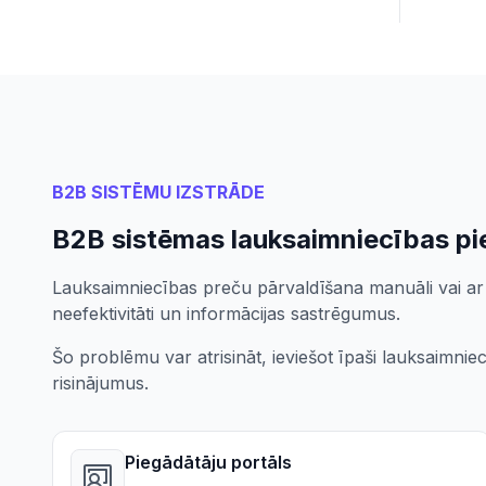
B2B SISTĒMU IZSTRĀDE
B2B sistēmas lauksaimniecības pi
Lauksaimniecības preču pārvaldīšana manuāli vai ar
neefektivitāti un informācijas sastrēgumus.
Šo problēmu var atrisināt, ieviešot īpaši lauksaimni
risinājumus.
Piegādātāju portāls