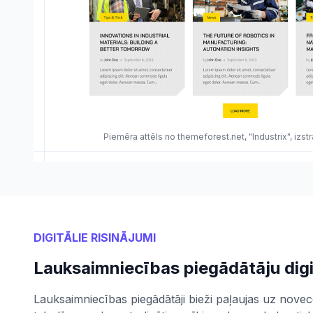
Piemēra attēls no themeforest.net, "Industrix", izs
DIGITĀLIE RISINĀJUMI
Lauksaimniecības piegādātāju digi
Lauksaimniecības piegādātāji bieži paļaujas uz nov