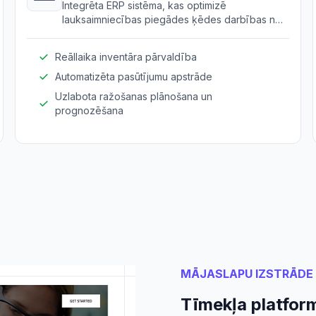
Integrēta ERP sistēma, kas optimizē
lauksaimniecības piegādes ķēdes darbības no
ražošanas līdz izplatīšanai.
Reāllaika inventāra pārvaldība
Automatizēta pasūtījumu apstrāde
Uzlabota ražošanas plānošana un
prognozēšana
MĀJASLAPU IZSTRĀDE
Tīmekļa platfor