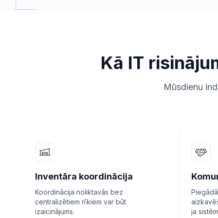
Kā IT risināj
Mūsdienu indus
Inventāra koordinācija
Komun
Koordinācija noliktavās bez
Piegādā
centralizētiem rīkiem var būt
aizkavē
izaicinājums.
ja sistē