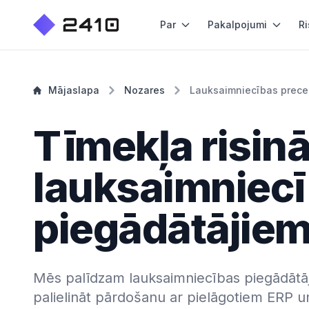
Par
Pakalpojumi
Ri
Mājaslapa
Nozares
Lauksaimniecības prece
Tīmekļa risin
lauksaimniec
piegādātājie
Mēs palīdzam lauksaimniecības piegādātāj
palielināt pārdošanu ar pielāgotiem ERP 