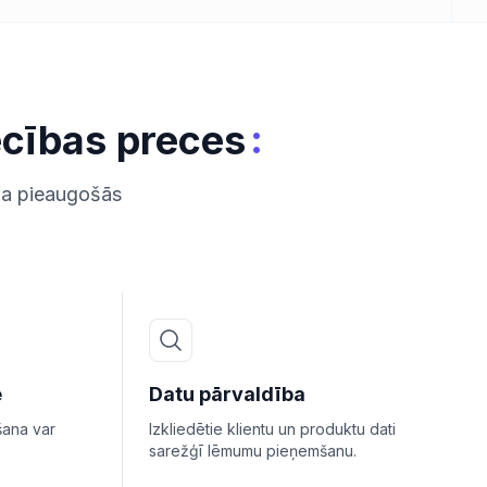
:
ecības preces
ina pieaugošās
e
Datu pārvaldība
šana var
Izkliedētie klientu un produktu dati
sarežģī lēmumu pieņemšanu.