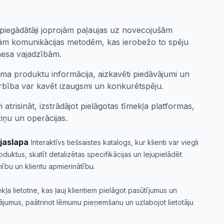
piegādātāji joprojām paļaujas uz novecojušām
m komunikācijas metodēm, kas ierobežo to spēju
nesa vajadzībām.
ama produktu informācija, aizkavēti piedāvājumi un
arbība var kavēt izaugsmi un konkurētspēju.
 atrisināt, izstrādājot pielāgotas tīmekļa platformas,
iņu un operācijas.
jaslapa
Interaktīvs tiešsaistes katalogs, kur klienti var viegli
duktus, skatīt detalizētas specifikācijas un lejupielādēt
mību un klientu apmierinātību.
kļa lietotne, kas ļauj klientiem pielāgot pasūtījumus un
ājumus, paātrinot lēmumu pieņemšanu un uzlabojot lietotāju