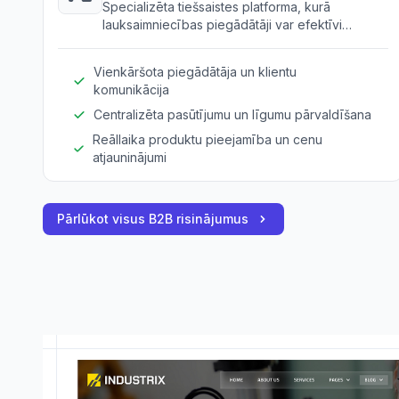
Specializēta tiešsaistes platforma, kurā
lauksaimniecības piegādātāji var efektīvi
pārvaldīt un sazināties ar partneriem un
klientiem.
Vienkāršota piegādātāja un klientu
komunikācija
Centralizēta pasūtījumu un līgumu pārvaldīšana
Reāllaika produktu pieejamība un cenu
atjauninājumi
Pārlūkot visus B2B risinājumus