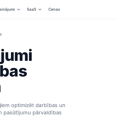
sinājumi
SaaS
Cenas
s
ājumi
ības
m
iem optimizēt darbības un
un pasūtījumu pārvaldības