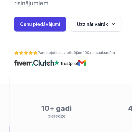
risinājumiem
Cenu piedāvājumi
Uzzināt vairāk
Pamatojoties uz pēdējām 100+ atsauksmēm
ātes
10+ gadi
4
pieredze