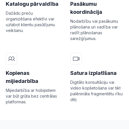
Katalogu pārvaldība
Pasākumu
koordinācija
Dažādu preču
organizēšana efektīvi var
Nodarbību vai pasākumu
uzlabot klientu pasūtījumu
plānošana un vadība var
veikšanu.
radīt plānošanas
sarežģījumus.
Kopienas
Satura izplatīšana
mijiedarbība
Digitālo konsultāciju vai
video koplietošana var tikt
Mijiedarbība ar hobijistiem
palēnināta fragmentētu rīku
var būt grūta bez centrālas
dēļ.
platformas.