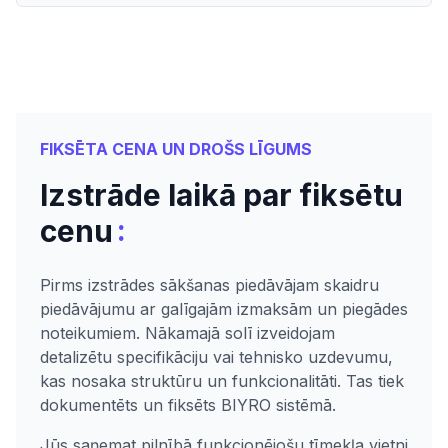
FIKSĒTA CENA UN DROŠS LĪGUMS
Izstrāde laikā par fiksētu
:
cenu
Pirms izstrādes sākšanas piedāvājam skaidru
piedāvājumu ar galīgajām izmaksām un piegādes
noteikumiem. Nākamajā solī izveidojam
detalizētu specifikāciju vai tehnisko uzdevumu,
kas nosaka struktūru un funkcionalitāti. Tas tiek
dokumentēts un fiksēts BIYRO sistēmā.
Jūs saņemat pilnībā funkcionējošu tīmekļa vietni