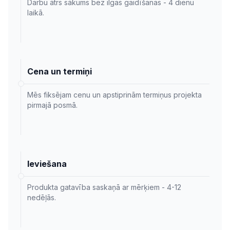
Darbu ātrs sākums bez ilgas gaidīšanas - 4 dienu
laikā.
Cena un termiņi
Mēs fiksējam cenu un apstiprinām termiņus projekta
pirmajā posmā.
Ieviešana
Produkta gatavība saskaņā ar mērķiem - 4-12
nedēļās.