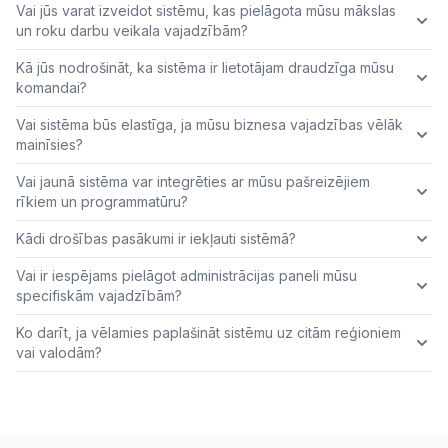
Vai jūs varat izveidot sistēmu, kas pielāgota mūsu mākslas
un roku darbu veikala vajadzībām?
Kā jūs nodrošināt, ka sistēma ir lietotājam draudzīga mūsu
komandai?
Vai sistēma būs elastīga, ja mūsu biznesa vajadzības vēlāk
mainīsies?
Vai jaunā sistēma var integrēties ar mūsu pašreizējiem
rīkiem un programmatūru?
Kādi drošības pasākumi ir iekļauti sistēmā?
Vai ir iespējams pielāgot administrācijas paneli mūsu
specifiskām vajadzībām?
Ko darīt, ja vēlamies paplašināt sistēmu uz citām reģioniem
vai valodām?