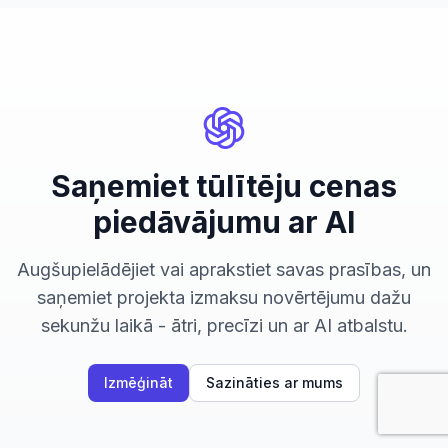
Saņemiet tūlītēju cenas
piedāvājumu ar AI
Augšupielādējiet vai aprakstiet savas prasības, un
saņemiet projekta izmaksu novērtējumu dažu
sekunžu laikā - ātri, precīzi un ar AI atbalstu.
Izmēģināt
Sazināties ar mums