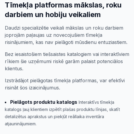
Tīmekļa platformas mākslas, roku
darbiem un hobiju veikaliem
Daudzi specializētie veikali mākslas un roku darbiem
joprojām paļaujas uz novecojušiem tīmekļa
risinājumiem, kas nav pielāgoti mūsdienu entuziastiem.
Bez iesaistošiem tiešsaistes katalogiem vai interaktīviem
rīkiem šie uzņēmumi riskē garām palaist potenciālos
klientus.
Izstrādājot pielāgotas tīmekļa platformas, var efektīvi
risināt šos izaicinājumus.
Pielāgots produktu katalogs
Interaktīvs tīmekļa
katalogs ļauj klientiem izpētīt plašas produktu līnijas, skatīt
detalizētus aprakstus un piekļūt reāllaika inventāra
atjauninājumiem.