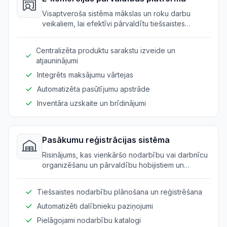
Visaptveroša sistēma mākslas un roku darbu
veikaliem, lai efektīvi pārvaldītu tiešsaistes
pārdošanu.
Centralizēta produktu sarakstu izveide un
atjauninājumi
Integrēts maksājumu vārtejas
Automatizēta pasūtījumu apstrāde
Inventāra uzskaite un brīdinājumi
Pasākumu reģistrācijas sistēma
Risinājums, kas vienkāršo nodarbību vai darbnīcu
organizēšanu un pārvaldību hobijistiem un
pašdarinātājiem.
Tiešsaistes nodarbību plānošana un reģistrēšana
Automatizēti dalībnieku paziņojumi
Pielāgojami nodarbību katalogi