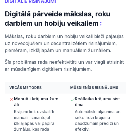
DIGITĀLIE RISINĀJUMI
Digitālā pārveide mākslas, roku
:
darbiem un hobiju veikaliem
Mākslas, roku darbiem un hobiju veikali bieži paļaujas
uz novecojušiem un decentralizētiem risinājumiem,
piemēram, izklājlapām un manuāliem žurnāliem.
Šīs problēmas rada neefektivitāti un var viegli atrisināt
ar mūsdienīgiem digitāliem risinājumiem.
VECĀS METODES
MŪSDIENĪGS RISINĀJUMS
Manuāli krājumu žurn
Reāllaika krājumu sist
āli
ēma
Krājumi tiek uzskaitīti
Automātiski atjaunina un
manuāli, izmantojot
seko līdzi krājumu
izklājlapas vai papīra
daudzumam precīzi un
žurnālus, kas rada
efektīvi.