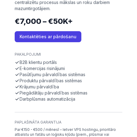
centralizētu procesus mākslas un roku darbiem
mazumtirgotājiem.
€7,000 – €50K+
Kontaktēties ar pārdošanu
PAKALPOJUMI
B2B klientu portāls
E-komercijas risinājumi
Pasūtījumu pārvaldības sistēmas
Produktu pārvaldības sistēmas
Krājumu pārvaldība
Piegādātāju pārvaldības sistēmas
Darbplūsmas automatizācija
PAPLAŠINĀTA GARANTIJA
Par €150 - €500 / mēnesī – Ietver VPS hostingu, prioritāro
atbalstu un fatālu un loģisku kļūdu (piem., plūsmai vai