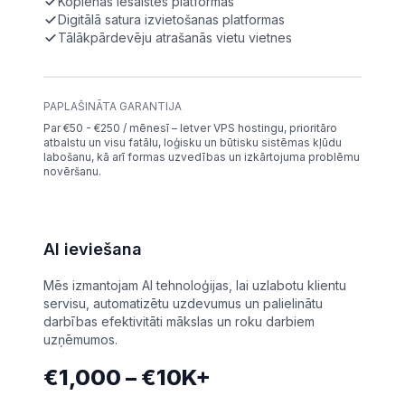
Kopienas iesaistes platformas
Digitālā satura izvietošanas platformas
Tālākpārdevēju atrašanās vietu vietnes
PAPLAŠINĀTA GARANTIJA
Par €50 - €250 / mēnesī – Ietver VPS hostingu, prioritāro
atbalstu un visu fatālu, loģisku un būtisku sistēmas kļūdu
labošanu, kā arī formas uzvedības un izkārtojuma problēmu
novēršanu.
AI ieviešana
Mēs izmantojam AI tehnoloģijas, lai uzlabotu klientu
servisu, automatizētu uzdevumus un palielinātu
darbības efektivitāti mākslas un roku darbiem
uzņēmumos.
€1,000 – €10K+