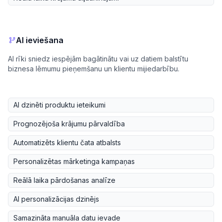
AI ieviešana
AI rīki sniedz iespējām bagātinātu vai uz datiem balstītu
biznesa lēmumu pieņemšanu un klientu mijiedarbību.
AI dzinēti produktu ieteikumi
Prognozējoša krājumu pārvaldība
Automatizēts klientu čata atbalsts
Personalizētas mārketinga kampaņas
Reālā laika pārdošanas analīze
AI personalizācijas dzinējs
Samazināta manuāla datu ievade