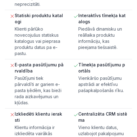
neprecizitāti.
Statiski produktu katal
Interaktīvs tīmekļa kat
ogi
alogs
Klienti pārlūko
Piedāvā dinamisku un
novecojušus statiskus
reāllaika produktu
katalogus vai pieprasa
informāciju, kas
produktu datus pa e-
pieejama tiešsaistē.
pastu.
E-pasta pasūtījumu pā
Tīmekļa pasūtījumu p
rvaldība
ortāls
Pasūtījumi tiek
Vienkāršo pasūtījumu
pārvaldīti ar gariem e-
apstrādi ar efektīvu
pasta ķēdēm, kas bieži
pašapkalpošanās rīku.
rada aizkavējumus un
kļūdas.
Izkliedēti klientu ierak
Centralizēta CRM sistē
sti
ma
Klientu informācija ir
Vieno klientu datus,
izkliedēta vairākās
uzlabojot pakalpojumu