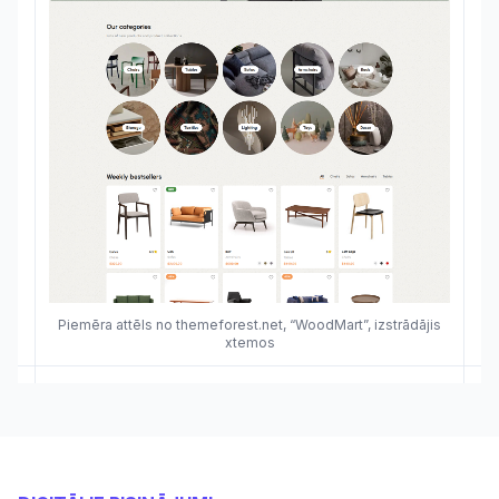
Piemēra attēls no themeforest.net, “WoodMart”, izstrādājis
xtemos