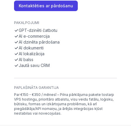
Kontaktēties ar pārdošanu
PAKALPOJUMI
GPT-dzinēti čatbotu
AI e-commercija
AI dzinēta pārdošana
AI dokumenti
AI lokalizācija
AI balss
Jautā savu CRM
PAPLAŠINĀTA GARANTIJA
Par €150 - €350 / mēnesī – Pilna pārklājuma pakete tostarp
VPS hostingu, prioritāro atbalstu, visu veidu fatālu, loģisku,
būtisku, formas un izkārtojuma problēmas, kā arī
piegādātāja/API nomaiņu, ja ārējās integrācijas kļūst
nestabilas vai novecojušas.