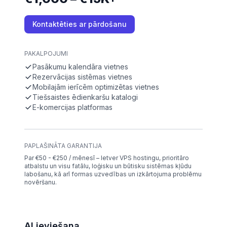
Kontaktēties ar pārdošanu
PAKALPOJUMI
Pasākumu kalendāra vietnes
Rezervācijas sistēmas vietnes
Mobilajām ierīcēm optimizētas vietnes
Tiešsaistes ēdienkaršu katalogi
E-komercijas platformas
PAPLAŠINĀTA GARANTIJA
Par €50 - €250 / mēnesī – Ietver VPS hostingu, prioritāro
atbalstu un visu fatālu, loģisku un būtisku sistēmas kļūdu
labošanu, kā arī formas uzvedības un izkārtojuma problēmu
novēršanu.
AI ieviešana