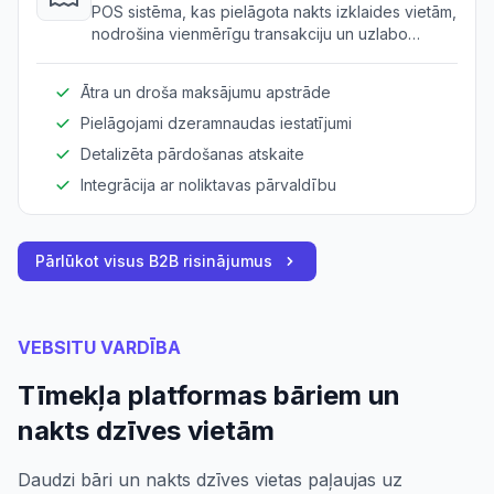
POS sistēma, kas pielāgota nakts izklaides vietām,
nodrošina vienmērīgu transakciju un uzlabo
klientu apmierinātību ar integrētām dzeramnaudas
iespējām.
Ātra un droša maksājumu apstrāde
Pielāgojami dzeramnaudas iestatījumi
Detalizēta pārdošanas atskaite
Integrācija ar noliktavas pārvaldību
Pārlūkot visus B2B risinājumus
VEBSITU VARDĪBA
Tīmekļa platformas bāriem un
nakts dzīves vietām
Daudzi bāri un nakts dzīves vietas paļaujas uz