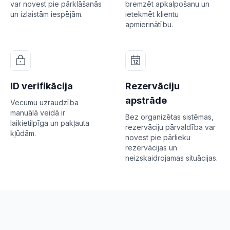
var novest pie pārklāšanās
bremzēt apkalpošanu un
un izlaistām iespējām.
ietekmēt klientu
apmierinātību.
ID verifikācija
Rezervāciju
apstrāde
Vecumu uzraudzība
manuālā veidā ir
Bez organizētas sistēmas,
laikietilpīga un pakļauta
rezervāciju pārvaldība var
kļūdām.
novest pie pārlieku
rezervācijas un
neizskaidrojamas situācijas.