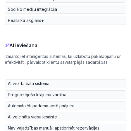
Sociālo mediju integrācija
Reāllaika akģlans+
AI ieviešana
Izmantojiet inteliģentās sistēmas, lai uzlabotu pakalpojumu un
efektivitāti, pārvaldot klientu savstarpējās sadarbības.
AI virzīta čatā sistēma
Prognozējoša krājumu vadība
Automatizēti padoma aprēķinājumi
AI veicināta viesu iesaiste
Nav vajadzības manuāli apstiprināt rezervācijas