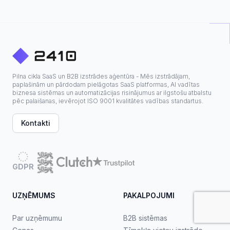
Pilna cikla SaaS un B2B izstrādes aģentūra - Mēs izstrādājam,
paplašinām un pārdodam pielāgotas SaaS platformas, AI vadītas
biznesa sistēmas un automatizācijas risinājumus ar ilgstošu atbalstu
pēc palaišanas, ievērojot ISO 9001 kvalitātes vadības standartus.
Kontakti
GDPR
UZŅĒMUMS
PAKALPOJUMI
Par uzņēmumu
B2B sistēmas