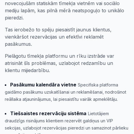
novecojušām statiskām tīmekļa vietnēm vai sociālo
mediju lapām, kas pilnā mērā neatspoguļo to unikālo
pieredzi.
Tas ierobežo to spēju piesaistīt jaunus klientus,
vienkāršot rezervācijas un efektīvi reklamēt
pasākumus.
Pielāgotu tīmekļa platformu un rīku izstrāde var
atrisināt šīs problēmas, uzlabojot redzamību un
klientu mijiedarbību.
Pasākumu kalendāra vietne
Specifiska platforma
gaidāmo pasākumu uzskaitīšanai un reklamēšanai, nodrošinot
reāllaika atjauninājumus, lai piesaistītu vairāk apmeklētāju.
Tiešsaistes rezervāciju sistēma
Lietotājiem
draudzīgs risinājums klientiem rezervēt galdiņus un VIP
sekcijas, uzlabojot rezervācijas pieredzi un samazinot pārlieku