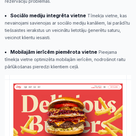
rezervāciju problēmas.
Sociālo mediju integrēta vietne
Tīmekļa vietne, kas
nevainojami savienojas ar sociālo mediju kanāliem, lai parādītu
tiešsaistes ierakstus un veicinātu lietotāju ģenerētu saturu,
veicinot klientu iesaisti.
Mobilajām ierīcēm piemērota vietne
Pieejama
tīmekļa vietne optimizēta mobilajām ierīcēm, nodrošinot raitu
pārlūkošanas pieredzi klientiem ceļā.