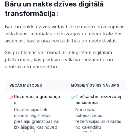
Bāru un nakts dzīves digitālā
:
transformācija
Bāri un nakts dzīves vietas bieži izmanto novecojušas
izklājlapas, manuālas rezervācijas un decentralizētās
sistēmas, kas izraisa neskaidrības un neefektivitāti.
Šīs problēmas var risināt ar integrētām digitālām
platformām, kas piedāvā reāllaika redzamību un
centralizētu pārvaldību.
VECĀS METODES
MŪSDIENĪGS RISINĀJUMS
Rezervāciju grāmatiņa
Tiešsaistes rezervācij
s
as sistēma
Rezervācijas tiek
Nodrošina
manuāli reģistrētas
automatizētas
piezīmju grāmatiņās vai
rezervācijas un izvairās
izklājlapās, kas noved
no kalendāru