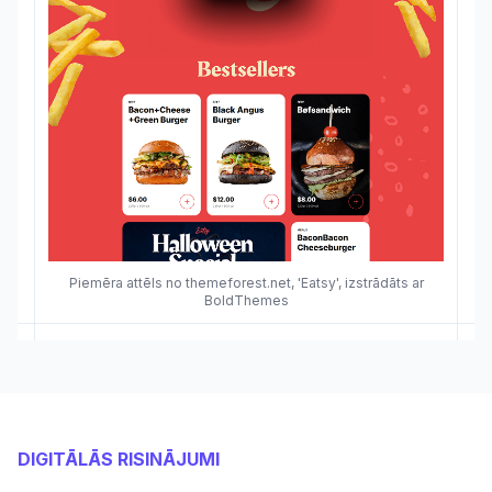
Piemēra attēls no themeforest.net, 'Eatsy', izstrādāts ar
BoldThemes
DIGITĀLĀS RISINĀJUMI