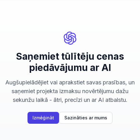
Saņemiet tūlītēju cenas
piedāvājumu ar AI
Augšupielādējiet vai aprakstiet savas prasības, un
saņemiet projekta izmaksu novērtējumu dažu
sekunžu laikā - ātri, precīzi un ar AI atbalstu.
Izmēģināt
Sazināties ar mums