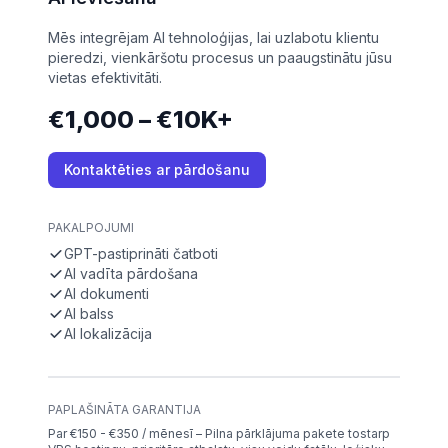
Mēs integrējam AI tehnoloģijas, lai uzlabotu klientu
pieredzi, vienkāršotu procesus un paaugstinātu jūsu
vietas efektivitāti.
€1,000 – €10K+
Kontaktēties ar pārdošanu
PAKALPOJUMI
GPT-pastiprināti čatboti
AI vadīta pārdošana
AI dokumenti
AI balss
AI lokalizācija
PAPLAŠINĀTA GARANTIJA
Par €150 - €350 / mēnesī – Pilna pārklājuma pakete tostarp