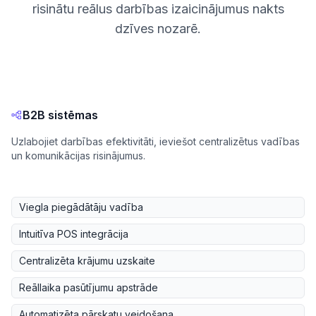
risinātu reālus darbības izaicinājumus nakts
dzīves nozarē.
B2B sistēmas
Uzlabojiet darbības efektivitāti, ieviešot centralizētus vadības
un komunikācijas risinājumus.
Viegla piegādātāju vadība
Intuitīva POS integrācija
Centralizēta krājumu uzskaite
Reāllaika pasūtījumu apstrāde
Automatizēta pārskatu veidošana