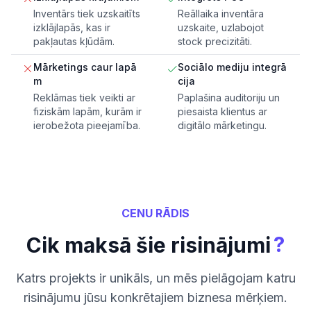
Inventārs tiek uzskaitīts
Reāllaika inventāra
izklājlapās, kas ir
uzskaite, uzlabojot
pakļautas kļūdām.
stock precizitāti.
Mārketings caur lapā
Sociālo mediju integrā
m
cija
Reklāmas tiek veikti ar
Paplašina auditoriju un
fiziskām lapām, kurām ir
piesaista klientus ar
ierobežota pieejamība.
digitālo mārketingu.
CENU RĀDIS
?
Cik maksā šie risinājumi
Katrs projekts ir unikāls, un mēs pielāgojam katru
risinājumu jūsu konkrētajiem biznesa mērķiem.