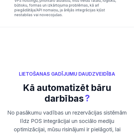
VPS hostingu, prioritāro atbalstu, visu veidu fatālu, loģisku,
būtisku, formas un izkārtojuma problēmas, kā arī
piegādātāja/API nomaiņu, ja ārējās integrācijas kļūst
nestabilas vai novecojušas.
LIETOŠANAS GADĪJUMU DAUDZVEIDĪBA
Kā automatizēt bāru
?
darbības
No pasākumu vadības un rezervācijas sistēmām
līdz POS integrācijai un sociālo mediju
optimizācijai, mūsu risinājumi ir pielāgoti, lai