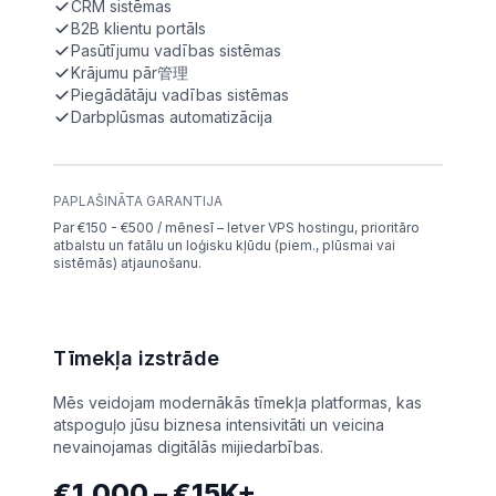
CRM sistēmas
B2B klientu portāls
Pasūtījumu vadības sistēmas
Krājumu pār管理
Piegādātāju vadības sistēmas
Darbplūsmas automatizācija
PAPLAŠINĀTA GARANTIJA
Par €150 - €500 / mēnesī – Ietver VPS hostingu, prioritāro
atbalstu un fatālu un loģisku kļūdu (piem., plūsmai vai
sistēmās) atjaunošanu.
Tīmekļa izstrāde
Mēs veidojam modernākās tīmekļa platformas, kas
atspoguļo jūsu biznesa intensivitāti un veicina
nevainojamas digitālās mijiedarbības.
€1,000 – €15K+