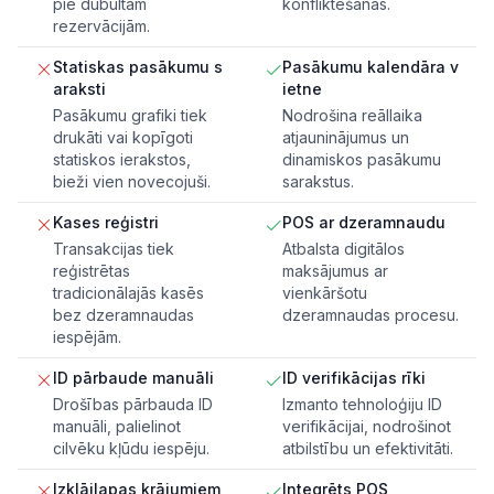
pie dubultām
konfliktēšanas.
rezervācijām.
Statiskas pasākumu s
Pasākumu kalendāra v
araksti
ietne
Pasākumu grafiki tiek
Nodrošina reāllaika
drukāti vai kopīgoti
atjauninājumus un
statiskos ierakstos,
dinamiskos pasākumu
bieži vien novecojuši.
sarakstus.
Kases reģistri
POS ar dzeramnaudu
Transakcijas tiek
Atbalsta digitālos
reģistrētas
maksājumus ar
tradicionālajās kasēs
vienkāršotu
bez dzeramnaudas
dzeramnaudas procesu.
iespējām.
ID pārbaude manuāli
ID verifikācijas rīki
Drošības pārbauda ID
Izmanto tehnoloģiju ID
manuāli, palielinot
verifikācijai, nodrošinot
cilvēku kļūdu iespēju.
atbilstību un efektivitāti.
Izklājlapas krājumiem
Integrēts POS