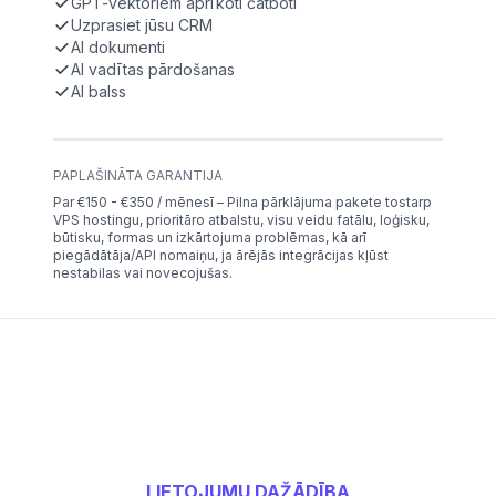
GPT-vektoriem aprīkoti čatboti
Uzprasiet jūsu CRM
AI dokumenti
AI vadītas pārdošanas
AI balss
PAPLAŠINĀTA GARANTIJA
Par €150 - €350 / mēnesī – Pilna pārklājuma pakete tostarp
VPS hostingu, prioritāro atbalstu, visu veidu fatālu, loģisku,
būtisku, formas un izkārtojuma problēmas, kā arī
piegādātāja/API nomaiņu, ja ārējās integrācijas kļūst
nestabilas vai novecojušas.
LIETOJUMU DAŽĀDĪBA