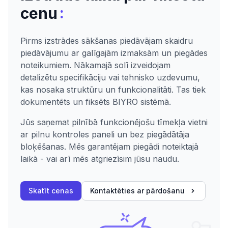
:
cenu
Pirms izstrādes sākšanas piedāvājam skaidru
piedāvājumu ar galīgajām izmaksām un piegādes
noteikumiem. Nākamajā solī izveidojam
detalizētu specifikāciju vai tehnisko uzdevumu,
kas nosaka struktūru un funkcionalitāti. Tas tiek
dokumentēts un fiksēts BIYRO sistēmā.
Jūs saņemat pilnībā funkcionējošu tīmekļa vietni
ar pilnu kontroles paneli un bez piegādātāja
bloķēšanas. Mēs garantējam piegādi noteiktajā
laikā - vai arī mēs atgriezīsim jūsu naudu.
Skatīt cenas
Kontaktēties ar pārdošanu