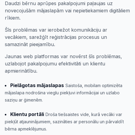
Daudzi bērnu aprūpes pakalpojumi paļaujas uz
novecojušām mājaslapām vai nepietiekamiem digitāliem
rīkiem.
Šīs problēmas var ierobežot komunikāciju ar
vecākiem, sarežģīt reģistrācijas procesus un
samazināt pieejamību.
Jaunas web platformas var novērst šīs problēmas,
uzlabojot pakalpojumu efektivitāti un klientu
apmierinātību.
Pielāgotas mājaslapas
Saistoša, mobilam optimizēta
mājaslapa nodrošina vieglu piekļuvi informācijai un uzlabo
saziņu ar ģimenēm.
Klientu portāli
Droša tiešsaistes vide, kurā vecāki var
piekļūt atjauninājumiem, sazināties ar personālu un pārvaldīt
bērna apmeklējumus.