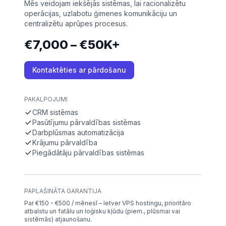
Mēs veidojam iekšējās sistēmas, lai racionalizētu
operācijas, uzlabotu ģimenes komunikāciju un
centralizētu aprūpes procesus.
€7,000 – €50K+
Kontaktēties ar pārdošanu
PAKALPOJUMI
CRM sistēmas
Pasūtījumu pārvaldības sistēmas
Darbplūsmas automatizācija
Krājumu pārvaldība
Piegādātāju pārvaldības sistēmas
PAPLAŠINĀTA GARANTIJA
Par €150 - €500 / mēnesī – Ietver VPS hostingu, prioritāro
atbalstu un fatālu un loģisku kļūdu (piem., plūsmai vai
sistēmās) atjaunošanu.