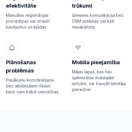
efektivitāte
trūkumi
Manuālas reģistrācijas
Ģimenes komunikācija bez
procedūras var izraisīt
CRM sistēmas var kļūt
kavējumus un kļūdas.
nesakārtota.
Plānošanas
Mobila pieejamība
problēmas
Mājas lapas, kas nav
optimizētas mobilajām
Pasākumu koordinēšana
ierīcēm, var traucēt lietotāja
bez atbilstošiem rīkiem
pieredzei.
bieži vien trūkst vienotības.