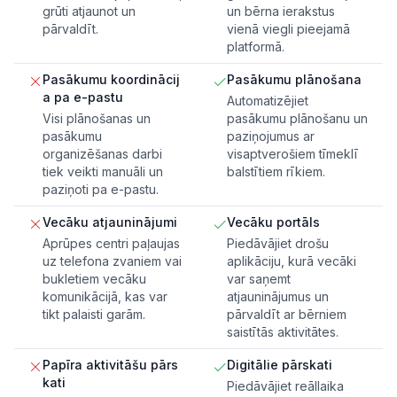
grūti atjaunot un
un bērna ierakstus
pārvaldīt.
vienā viegli pieejamā
platformā.
Pasākumu koordinācij
Pasākumu plānošana
a pa e-pastu
Automatizējiet
Visi plānošanas un
pasākumu plānošanu un
pasākumu
paziņojumus ar
organizēšanas darbi
visaptverošiem tīmeklī
tiek veikti manuāli un
balstītiem rīkiem.
paziņoti pa e-pastu.
Vecāku atjauninājumi
Vecāku portāls
Aprūpes centri paļaujas
Piedāvājiet drošu
uz telefona zvaniem vai
aplikāciju, kurā vecāki
bukletiem vecāku
var saņemt
komunikācijā, kas var
atjauninājumus un
tikt palaisti garām.
pārvaldīt ar bērniem
saistītās aktivitātes.
Papīra aktivitāšu pārs
Digitālie pārskati
kati
Piedāvājiet reāllaika