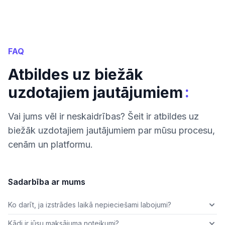
FAQ
Atbildes uz biežāk
:
uzdotajiem jautājumiem
Vai jums vēl ir neskaidrības? Šeit ir atbildes uz
biežāk uzdotajiem jautājumiem par mūsu procesu,
cenām un platformu.
Sadarbība ar mums
Ko darīt, ja izstrādes laikā nepieciešami labojumi?
Kādi ir jūsu maksājuma noteikumi?