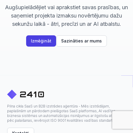
Augšupielādējiet vai aprakstiet savas prasības, un
saņemiet projekta izmaksu novērtējumu dažu
sekunžu laikā - ātri, precīzi un ar AI atbalstu.
Izmēģināt
Sazināties ar mums
Pilna cikla SaaS un B2B izstrādes aģentūra - Mēs izstrādājam,
paplašinām un pārdodam pielāgotas SaaS platformas, AI vadītas
biznesa sistēmas un automatizācijas risinājumus ar ilgstošu atbalstu
pēc palaišanas, ievērojot ISO 9001 kvalitātes vadības standartus.