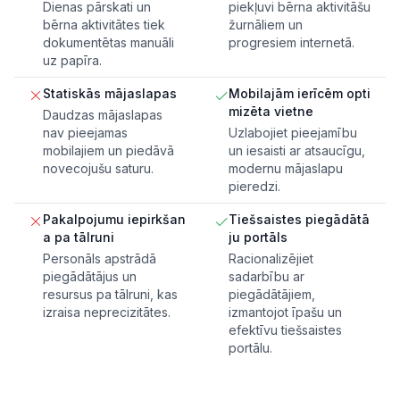
Dienas pārskati un
piekļuvi bērna aktivitāšu
bērna aktivitātes tiek
žurnāliem un
dokumentētas manuāli
progresiem internetā.
uz papīra.
Statiskās mājaslapas
Mobilajām ierīcēm opti
mizēta vietne
Daudzas mājaslapas
nav pieejamas
Uzlabojiet pieejamību
mobilajiem un piedāvā
un iesaisti ar atsaucīgu,
novecojušu saturu.
modernu mājaslapu
pieredzi.
Pakalpojumu iepirkšan
Tiešsaistes piegādātā
a pa tālruni
ju portāls
Personāls apstrādā
Racionalizējiet
piegādātājus un
sadarbību ar
resursus pa tālruni, kas
piegādātājiem,
izraisa neprecizitātes.
izmantojot īpašu un
efektīvu tiešsaistes
portālu.