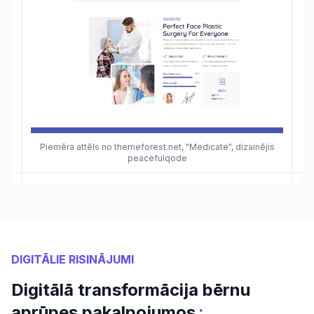
Piemēra attēls no themeforest.net, "Medicate", dizainējis
peacefulqode
DIGITĀLIE RISINĀJUMI
Digitālā transformācija bērnu
:
aprūpes pakalpojumos