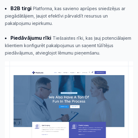
B2B tirgi
Platforma, kas savieno aprūpes sniedzējus ar
piegādātājiem, ļaujot efektīvi pārvaldīt resursus un
pakalpojumu iepirkumu.
Piedāvājumu rīki
Tiešsaistes rīki, kas ļauj potenciālajiem
klientiem konfigurēt pakalpojumus un saņemt tūlītējus
piedāvājumus, atvieglojot lēmumu pieņemšanu.