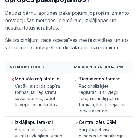
Daudzi bērnu aprūpes pakalpojumi joprojām izmanto
novecojušas metodes, piemēram, izklājlapas un
nesakārtotus ierakstus.
Šie izaicinājumi rada operatīvas neefektivitātes un tos
var risināt ar integrētiem digitālajiem risinājumiem.
VECĀS METODES
MŪSDIENĪGS RISINĀJUMS
Manuāla reģistrācija
Tiešsaistes formas
Vecāki aizpilda papīra
Racionalizējiet
formas, lai reģistrētu
reģistrāciju ar viegli
savus bērnus, radot
lietojamām digitālām
kavējumus un kļūdas.
formām, kas pieejamas
jebkurā ierīcē.
Izklājlapu ieraksti
Centralizēts CRM
Bērna dati ir izkaisīti
Saglabājiet visas
vairāku izklājlapu veidā,
ģimenes komunikācijas