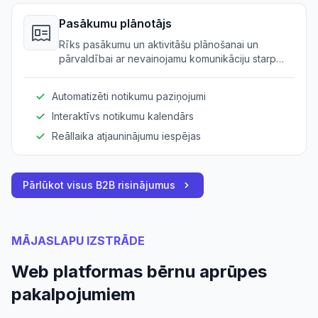
Pasākumu plānotājs
Rīks pasākumu un aktivitāšu plānošanai un
pārvaldībai ar nevainojamu komunikāciju starp
darbiniekiem un vecākiem.
Automatizēti notikumu paziņojumi
Interaktīvs notikumu kalendārs
Reāllaika atjauninājumu iespējas
Pārlūkot visus B2B risinājumus
MĀJASLAPU IZSTRĀDE
Web platformas bērnu aprūpes
pakalpojumiem