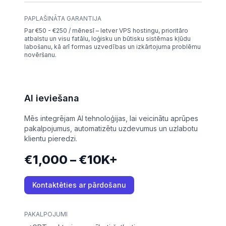
PAPLAŠINĀTA GARANTIJA
Par €50 - €250 / mēnesī – Ietver VPS hostingu, prioritāro
atbalstu un visu fatālu, loģisku un būtisku sistēmas kļūdu
labošanu, kā arī formas uzvedības un izkārtojuma problēmu
novēršanu.
AI ieviešana
Mēs integrējam AI tehnoloģijas, lai veicinātu aprūpes
pakalpojumus, automatizētu uzdevumus un uzlabotu
klientu pieredzi.
€1,000 – €10K+
Kontaktēties ar pārdošanu
PAKALPOJUMI