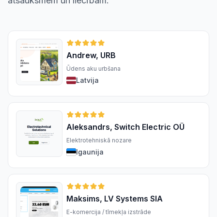
atsauksmēm un liecībām.
Andrew, URB
Ūdens aku urbšana
Latvija
Aleksandrs, Switch Electric OÜ
Elektrotehniskā nozare
Igaunija
Maksims, LV Systems SIA
E-komercija / tīmekļa izstrāde