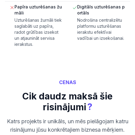
Papīra uzturēšanas žu
Digitāls uzturēšanas p
rnāli
ortāls
Uzturēšanas žurnāli tiek
Nodrošina centralizētu
saglabāti uz papīra,
platformu uzturēšanas
radot grūtības izsekot
ierakstu efektīvai
un atjaunināt servisa
vadībai un izsekošanai.
ierakstus.
CENAS
Cik daudz maksā šie
?
risinājumi
Katrs projekts ir unikāls, un mēs pielāgojam katru
risinājumu jūsu konkrētajiem biznesa mērķiem.