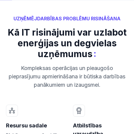
UZŅĒMĒJDARBĪBAS PROBLĒMU RISINĀŠANA
Kā IT risinājumi var uzlabot
enerģijas un degvielas
:
uzņēmumus
Kompleksas operācijas un pieaugošo
pieprasījumu apmierināšana ir būtiska darbības
panākumiem un izaugsmei.
Resursu sadale
Atbilstības
uzraudzība