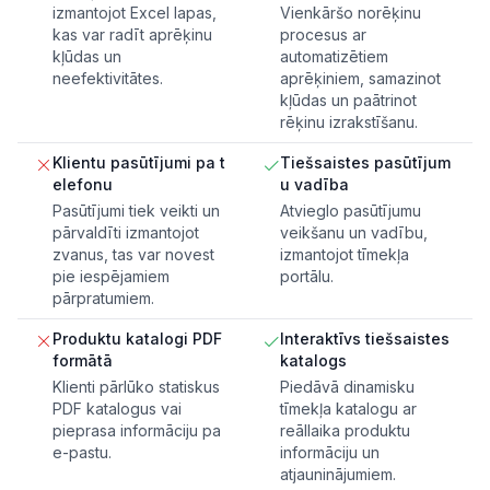
izmantojot Excel lapas,
Vienkāršo norēķinu
kas var radīt aprēķinu
procesus ar
kļūdas un
automatizētiem
neefektivitātes.
aprēķiniem, samazinot
kļūdas un paātrinot
rēķinu izrakstīšanu.
Klientu pasūtījumi pa t
Tiešsaistes pasūtījum
elefonu
u vadība
Pasūtījumi tiek veikti un
Atvieglo pasūtījumu
pārvaldīti izmantojot
veikšanu un vadību,
zvanus, tas var novest
izmantojot tīmekļa
pie iespējamiem
portālu.
pārpratumiem.
Produktu katalogi PDF
Interaktīvs tiešsaistes
formātā
katalogs
Klienti pārlūko statiskus
Piedāvā dinamisku
PDF katalogus vai
tīmekļa katalogu ar
pieprasa informāciju pa
reāllaika produktu
e-pastu.
informāciju un
atjauninājumiem.