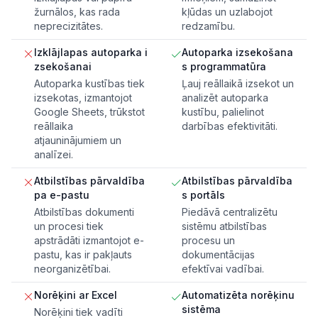
žurnālos, kas rada
kļūdas un uzlabojot
neprecizitātes.
redzamību.
Izklājlapas autoparka i
Autoparka izsekošana
zsekošanai
s programmatūra
Autoparka kustības tiek
Ļauj reāllaikā izsekot un
izsekotas, izmantojot
analizēt autoparka
Google Sheets, trūkstot
kustību, palielinot
reāllaika
darbības efektivitāti.
atjauninājumiem un
analīzei.
Atbilstības pārvaldība
Atbilstības pārvaldība
pa e-pastu
s portāls
Atbilstības dokumenti
Piedāvā centralizētu
un procesi tiek
sistēmu atbilstības
apstrādāti izmantojot e-
procesu un
pastu, kas ir pakļauts
dokumentācijas
neorganizētībai.
efektīvai vadībai.
Norēķini ar Excel
Automatizēta norēķinu
sistēma
Norēķini tiek vadīti