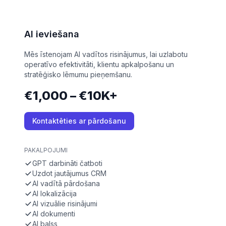
AI ieviešana
Mēs īstenojam AI vadītos risinājumus, lai uzlabotu
operatīvo efektivitāti, klientu apkalpošanu un
stratēģisko lēmumu pieņemšanu.
€1,000 – €10K+
Kontaktēties ar pārdošanu
PAKALPOJUMI
GPT darbināti čatboti
Uzdot jautājumus CRM
AI vadītā pārdošana
AI lokalizācija
AI vizuālie risinājumi
AI dokumenti
AI balss