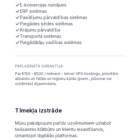
E-komercijas risinājumi
ERP sistēmas
Pasūtījumu pārvaldības sistēmas
Piegādes ķēdes sistēmas
Krājumu pārvaldība
Transporta sistēmas
Piegādātāju vadības sistēmas
PAPLAŠINĀTA GARANTIJA
Par €150 - €500 / mēnesī – Ietver VPS hostingu, prioritāro
atbalstu un fatālu un loģisku kļūdu (piem., plūsmai vai
sistēmās) atjaunošanu.
Tīmekļa izstrāde
Mūsu pakalpojumi palīdz uzņēmumiem uzlabot
tiešsaistes klātbūtni un klientu iesaistīšanos,
izmantojot digitālās platformas.