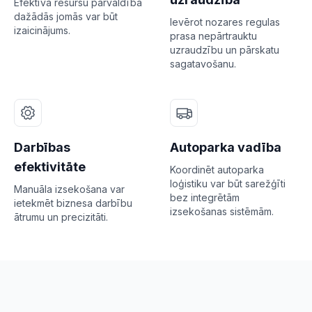
Efektīva resursu pārvaldība
dažādās jomās var būt
Ievērot nozares regulas
izaicinājums.
prasa nepārtrauktu
uzraudzību un pārskatu
sagatavošanu.
Darbības
Autoparka vadība
efektivitāte
Koordinēt autoparka
loģistiku var būt sarežģīti
Manuāla izsekošana var
bez integrētām
ietekmēt biznesa darbību
izsekošanas sistēmām.
ātrumu un precizitāti.