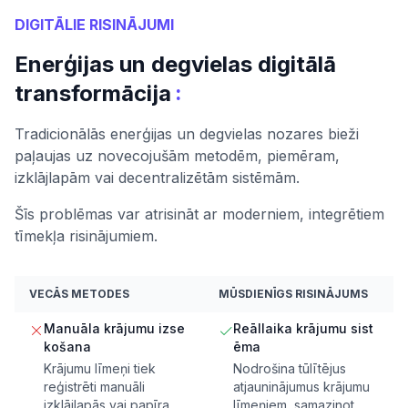
DIGITĀLIE RISINĀJUMI
Enerģijas un degvielas digitālā
:
transformācija
Tradicionālās enerģijas un degvielas nozares bieži
paļaujas uz novecojušām metodēm, piemēram,
izklājlapām vai decentralizētām sistēmām.
Šīs problēmas var atrisināt ar moderniem, integrētiem
tīmekļa risinājumiem.
VECĀS METODES
MŪSDIENĪGS RISINĀJUMS
Manuāla krājumu izse
Reāllaika krājumu sist
košana
ēma
Krājumu līmeņi tiek
Nodrošina tūlītējus
reģistrēti manuāli
atjauninājumus krājumu
izklājlapās vai papīra
līmeņiem, samazinot