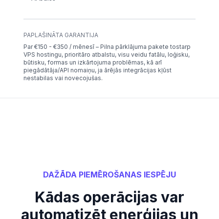
PAPLAŠINĀTA GARANTIJA
Par €150 - €350 / mēnesī – Pilna pārklājuma pakete tostarp
VPS hostingu, prioritāro atbalstu, visu veidu fatālu, loģisku,
būtisku, formas un izkārtojuma problēmas, kā arī
piegādātāja/API nomaiņu, ja ārējās integrācijas kļūst
nestabilas vai novecojušas.
DAŽĀDA PIEMĒROŠANAS IESPĒJU
Kādas operācijas var
automatizēt enerģijas un