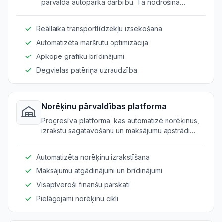
pārvalda autoparka darbību. Tā nodrošina
efektīvu transportlīdzekļu izmantošanu un
savlaicīgu piegādi.
Reāllaika transportlīdzekļu izsekošana
Automatizēta maršrutu optimizācija
Apkope grafiku brīdinājumi
Degvielas patēriņa uzraudzība
Norēķinu pārvaldības platforma
Progresīva platforma, kas automatizē norēķinus,
izrakstu sagatavošanu un maksājumu apstrādi
enerģijas un degvielas nodrošinātājiem.
Automatizēta norēķinu izrakstīšana
Maksājumu atgādinājumi un brīdinājumi
Visaptveroši finanšu pārskati
Pielāgojami norēķinu cikli