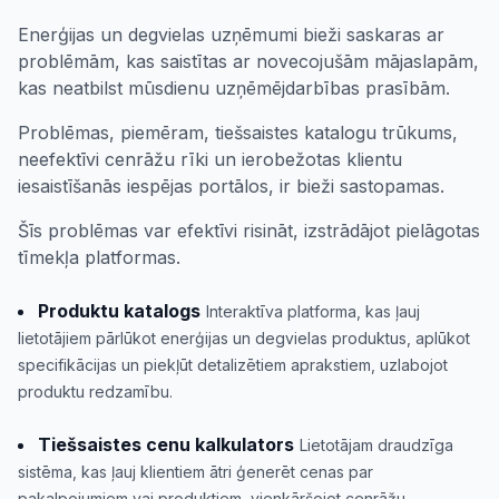
Enerģijas un degvielas uzņēmumi bieži saskaras ar
problēmām, kas saistītas ar novecojušām mājaslapām,
kas neatbilst mūsdienu uzņēmējdarbības prasībām.
Problēmas, piemēram, tiešsaistes katalogu trūkums,
neefektīvi cenrāžu rīki un ierobežotas klientu
iesaistīšanās iespējas portālos, ir bieži sastopamas.
Šīs problēmas var efektīvi risināt, izstrādājot pielāgotas
tīmekļa platformas.
Produktu katalogs
Interaktīva platforma, kas ļauj
lietotājiem pārlūkot enerģijas un degvielas produktus, aplūkot
specifikācijas un piekļūt detalizētiem aprakstiem, uzlabojot
produktu redzamību.
Tiešsaistes cenu kalkulators
Lietotājam draudzīga
sistēma, kas ļauj klientiem ātri ģenerēt cenas par
pakalpojumiem vai produktiem, vienkāršojot cenrāžu