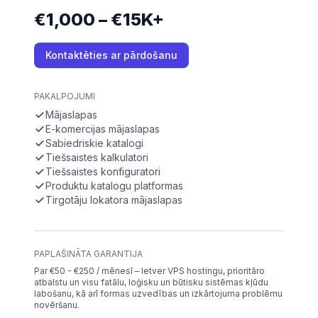
€1,000 – €15K+
Kontaktēties ar pārdošanu
PAKALPOJUMI
Mājaslapas
E-komercijas mājaslapas
Sabiedriskie katalogi
Tiešsaistes kalkulatori
Tiešsaistes konfiguratori
Produktu katalogu platformas
Tirgotāju lokatora mājaslapas
PAPLAŠINĀTA GARANTIJA
Par €50 - €250 / mēnesī – Ietver VPS hostingu, prioritāro
atbalstu un visu fatālu, loģisku un būtisku sistēmas kļūdu
labošanu, kā arī formas uzvedības un izkārtojuma problēmu
novēršanu.