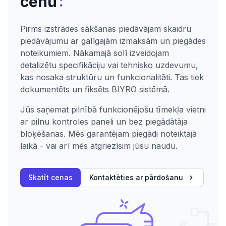
:
cenu
Pirms izstrādes sākšanas piedāvājam skaidru
piedāvājumu ar galīgajām izmaksām un piegādes
noteikumiem. Nākamajā solī izveidojam
detalizētu specifikāciju vai tehnisko uzdevumu,
kas nosaka struktūru un funkcionalitāti. Tas tiek
dokumentēts un fiksēts BIYRO sistēmā.
Jūs saņemat pilnībā funkcionējošu tīmekļa vietni
ar pilnu kontroles paneli un bez piegādātāja
bloķēšanas. Mēs garantējam piegādi noteiktajā
laikā - vai arī mēs atgriezīsim jūsu naudu.
Skatīt cenas
Kontaktēties ar pārdošanu