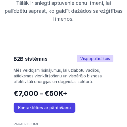
Tālāk ir sniegti aptuvenie cenu līmeņi, lai
palīdzētu saprast, ko gaidīt dažādos sarežģītības
līmeņos.
B2B sistēmas
Vispopulārākais
Mēs veidojam risinājumus, lai uzlabotu vadību,
attieksmes vienkāršošanu un vispārējo biznesa
efektivitāti enerģijas un degvielas sektorā.
€7,000 – €50K+
Kontaktēties ar pārdošanu
PAKALPOJUMI