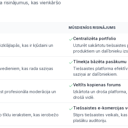
ļa risinājumus, kas vienkāršo
MŪSDIENĪGS RISINĀJUMS
Centralizēta portfolio
klājlapās, kas ir kļūdaini un
Uzturēt sakārtotu tiešsaistes 
produktiem un dalībnieku iz
Tīmekļa bāzēta pasākumu 
avedieniem, kas rada saziņas
Tiešsaistes platforma efekt
saziņai ar dalībniekiem.
Veltīts kopienas forums
ūkst profesionāla moderācija un
Izkārtota un droša platforma,
drošā vidē.
Tiešsaistes e-komercijas v
o tīklu ierakstiem, kas ierobežo
Stiprs tiešsaistes veikals, ka
plašāku auditoriju.