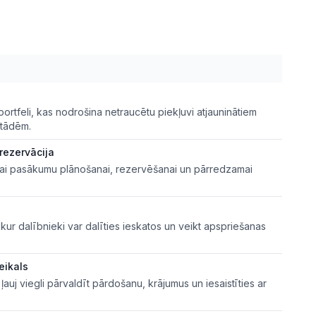
portfeli, kas nodrošina netraucētu piekļuvi atjauninātiem
stādēm.
rezervācija
īvai pasākumu plānošanai, rezervēšanai un pārredzamai
 kur dalībnieki var dalīties ieskatos un veikt apspriešanas
eikals
s ļauj viegli pārvaldīt pārdošanu, krājumus un iesaistīties ar