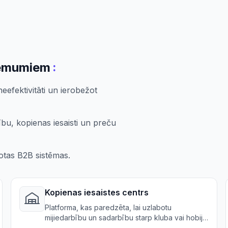
:
ņēmumiem
efektivitāti un ierobežot
u, kopienas iesaisti un preču
gotas B2B sistēmas.
Kopienas iesaistes centrs
Platforma, kas paredzēta, lai uzlabotu
mijiedarbību un sadarbību starp kluba vai hobija
grupas dalībniekiem.