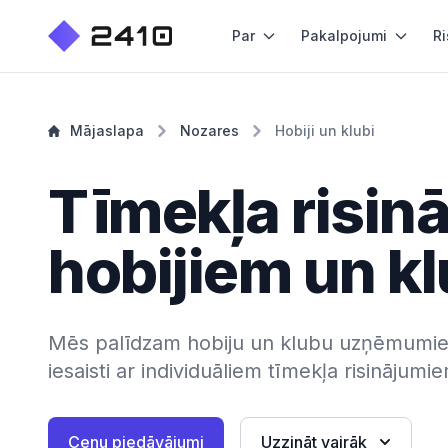
Par
Pakalpojumi
Ri
Mājaslapa
Nozares
Hobiji un klubi
Tīmekļa risin
hobijiem un k
Mēs palīdzam hobiju un klubu uzņēmumie
iesaisti ar individuāliem tīmekļa risinājumi
Cenu piedāvājumi
Uzzināt vairāk