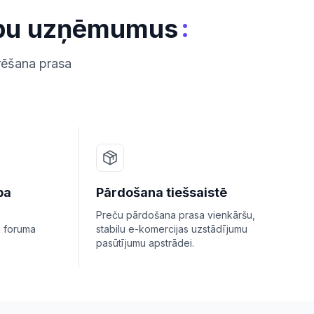
:
klubu uzņēmumus
arēšana prasa
ba
Pārdošana tiešsaistē
Preču pārdošana prasa vienkāršu,
a foruma
stabilu e-komercijas uzstādījumu
pasūtījumu apstrādei.