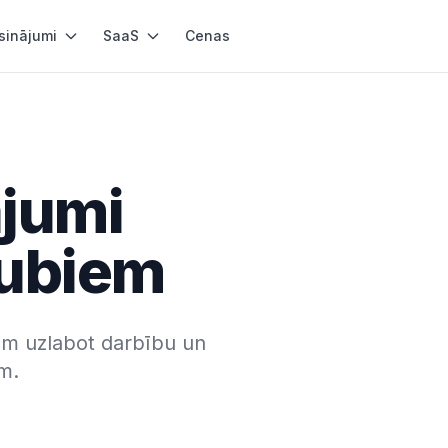
sinājumi
SaaS
Cenas
ājumi
lubiem
m uzlabot darbību un
em.