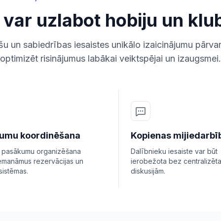
mi var uzlabot hobiju un 
šu un sabiedrības iesaistes unikālo izaicinājumu pārv
optimizēt risinājumus labākai veiktspējai un izaugsmei.
umu koordinēšana
Kopienas mijiedarbī
a pasākumu organizēšana
Dalībnieku iesaiste var būt
emanāmus rezervācijas un
ierobežota bez centralizēt
sistēmas.
diskusijām.