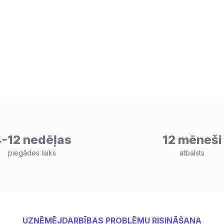
-12 nedēļas
12 mēneši
piegādes laiks
atbalsts
UZŅĒMĒJDARBĪBAS PROBLĒMU RISINĀŠANA