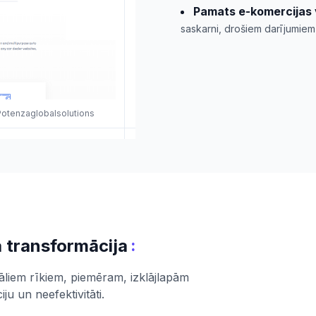
Pamats e-komercijas 
saskarni, drošiem darījumiem
 Potenzaglobalsolutions
:
 transformācija
liem rīkiem, piemēram, izklājlapām
u un neefektivitāti.