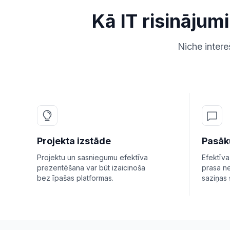
Kā IT risināju
Niche intere
Projekta izstāde
Pasāk
Projektu un sasniegumu efektīva
Efektīv
prezentēšana var būt izaicinoša
prasa n
bez īpašas platformas.
saziņas 