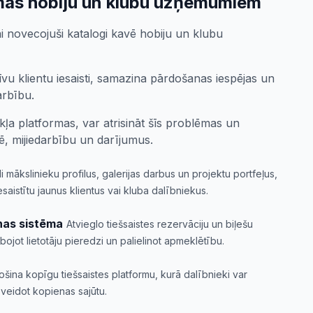
mas hobiju un klubu uzņēmumiem
vai novecojuši katalogi kavē hobiju un klubu
tīvu klientu iesaisti, samazina pārdošanas iespējas un
arbību.
ekļa platformas, var atrisināt šīs problēmas un
tē, mijiedarbību un darījumus.
i mākslinieku profilus, galerijas darbus un projektu portfeļus,
saistītu jaunus klientus vai kluba dalībniekus.
as sistēma
Atvieglo tiešsaistes rezervāciju un biļešu
jot lietotāju pieredzi un palielinot apmeklētību.
šina kopīgu tiešsaistes platformu, kurā dalībnieki var
n veidot kopienas sajūtu.