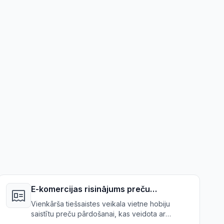
E-komercijas risinājums preču
pārdošanai
Vienkārša tiešsaistes veikala vietne hobiju
saistītu preču pārdošanai, kas veidota ar
lietošanas vienkāršību kā prioritāti.