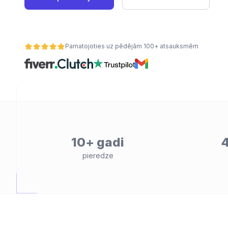
Pamatojoties uz pēdējām 100+ atsauksmēm
10+ gadi
4
ātes
pieredze