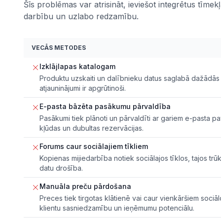
Šīs problēmas var atrisināt, ieviešot integrētus tīmek
darbību un uzlabo redzamību.
VECĀS METODES
Izklājlapas katalogam
Produktu uzskaiti un dalībnieku datus saglabā dažādās iz
atjauninājumi ir apgrūtinoši.
E-pasta bāzēta pasākumu pārvaldība
Pasākumi tiek plānoti un pārvaldīti ar gariem e-pasta p
kļūdas un dubultas rezervācijas.
Forums caur sociālajiem tīkliem
Kopienas mijiedarbība notiek sociālajos tīklos, tajos tr
datu drošība.
Manuāla preču pārdošana
Preces tiek tirgotas klātienē vai caur vienkāršiem sociāl
klientu sasniedzamību un ieņēmumu potenciālu.