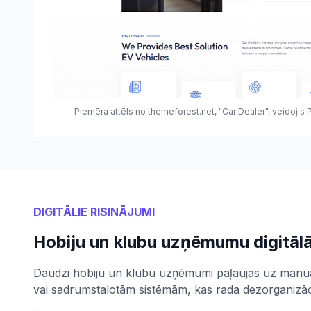
Piemēra attēls no themeforest.net, "Car Dealer", veidojis
DIGITĀLIE RISINĀJUMI
Hobiju un klubu uzņēmumu digitālā
Daudzi hobiju un klubu uzņēmumi paļaujas uz manuā
vai sadrumstalotām sistēmām, kas rada dezorganizācij