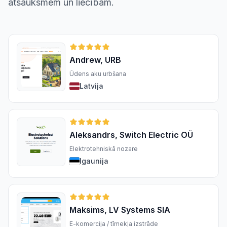
atsauksmēm un liecībām.
Andrew, URB
Ūdens aku urbšana
Latvija
Aleksandrs, Switch Electric OÜ
Elektrotehniskā nozare
Igaunija
Maksims, LV Systems SIA
E-komercija / tīmekļa izstrāde