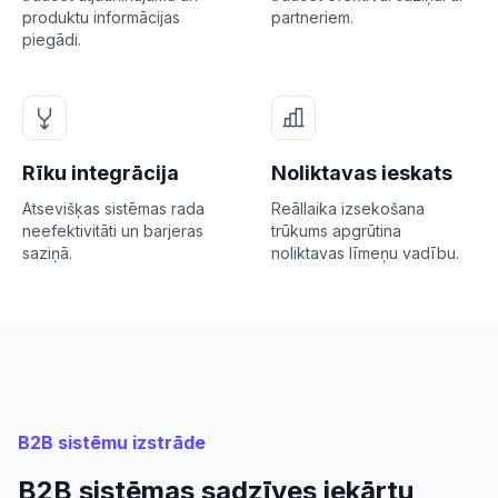
produktu informācijas
partneriem.
piegādi.
Rīku integrācija
Noliktavas ieskats
Atsevišķas sistēmas rada
Reāllaika izsekošana
neefektivitāti un barjeras
trūkums apgrūtina
saziņā.
noliktavas līmeņu vadību.
B2B sistēmu izstrāde
B2B sistēmas sadzīves iekārtu