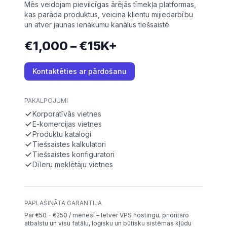
Mēs veidojam pievilcīgas ārējās tīmekļa platformas,
kas parāda produktus, veicina klientu mijiedarbību
un atver jaunas ienākumu kanālus tiešsaistē.
€1,000 – €15K+
Kontaktēties ar pārdošanu
PAKALPOJUMI
Korporatīvās vietnes
E-komercijas vietnes
Produktu katalogi
Tiešsaistes kalkulatori
Tiešsaistes konfiguratori
Dīleru meklētāju vietnes
PAPLAŠINĀTA GARANTIJA
Par €50 - €250 / mēnesī – Ietver VPS hostingu, prioritāro
atbalstu un visu fatālu, loģisku un būtisku sistēmas kļūdu