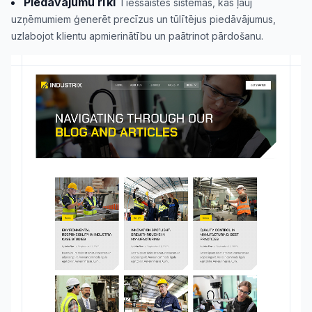
Piedāvājumu rīki
Tiešsaistes sistēmas, kas ļauj
uzņēmumiem ģenerēt precīzus un tūlītējus piedāvājumus,
uzlabojot klientu apmierinātību un paātrinot pārdošanu.