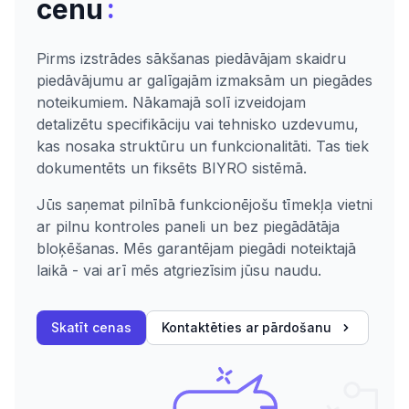
:
cenu
Pirms izstrādes sākšanas piedāvājam skaidru
piedāvājumu ar galīgajām izmaksām un piegādes
noteikumiem. Nākamajā solī izveidojam
detalizētu specifikāciju vai tehnisko uzdevumu,
kas nosaka struktūru un funkcionalitāti. Tas tiek
dokumentēts un fiksēts BIYRO sistēmā.
Jūs saņemat pilnībā funkcionējošu tīmekļa vietni
ar pilnu kontroles paneli un bez piegādātāja
bloķēšanas. Mēs garantējam piegādi noteiktajā
laikā - vai arī mēs atgriezīsim jūsu naudu.
Skatīt cenas
Kontaktēties ar pārdošanu