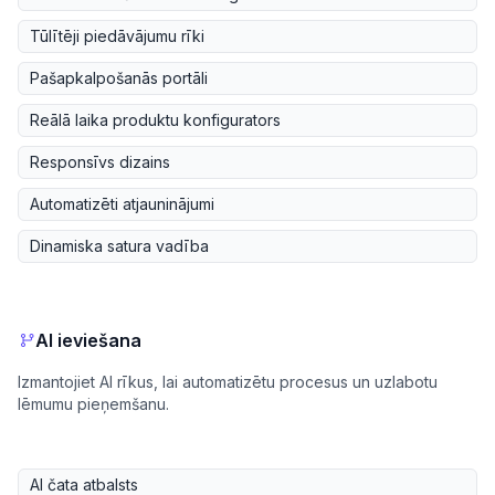
Tūlītēji piedāvājumu rīki
Pašapkalpošanās portāli
Reālā laika produktu konfigurators
Responsīvs dizains
Automatizēti atjauninājumi
Dinamiska satura vadība
AI ieviešana
Izmantojiet AI rīkus, lai automatizētu procesus un uzlabotu
lēmumu pieņemšanu.
AI čata atbalsts