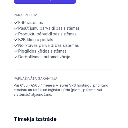
PAKALPOJUMI
ERP sistēmas
Pasūtījumu pārvaldības sistēmas
Produktu pārvaldības sistēmas
B2B klientu portāls
Noliktavas pārvaldības sistēmas
Piegādes ķēdes sistēmas
Darbplūsmas automatizācija
PAPLAŠINĀTA GARANTIJA
Par €150 - €500 / mēnesī – Ietver VPS hostingu, prioritāro
atbalstu un fatālu un loģisku kļūdu (piem., plūsmai vai
sistēmās) atjaunošanu.
Tīmekļa izstrāde