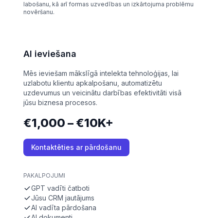
labošanu, kā arī formas uzvedības un izkārtojuma problēmu
novēršanu.
AI ieviešana
Mēs ieviešam mākslīgā intelekta tehnoloģijas, lai
uzlabotu klientu apkalpošanu, automatizētu
uzdevumus un veicinātu darbības efektivitāti visā
jūsu biznesa procesos.
€1,000 – €10K+
Kontaktēties ar pārdošanu
PAKALPOJUMI
GPT vadīti čatboti
Jūsu CRM jautājums
AI vadīta pārdošana
AI dokumenti