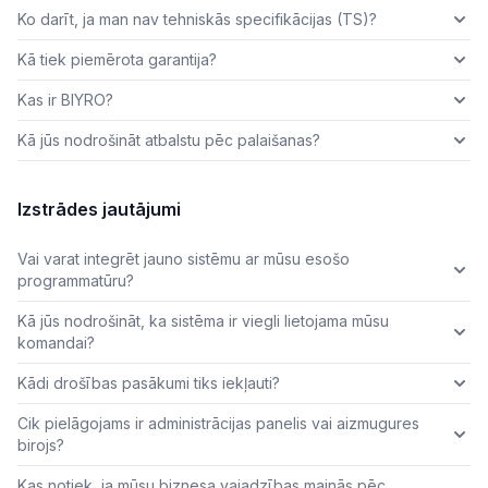
Ko darīt, ja man nav tehniskās specifikācijas (TS)?
Kā tiek piemērota garantija?
Kas ir BIYRO?
Kā jūs nodrošināt atbalstu pēc palaišanas?
Izstrādes jautājumi
Vai varat integrēt jauno sistēmu ar mūsu esošo
programmatūru?
Kā jūs nodrošināt, ka sistēma ir viegli lietojama mūsu
komandai?
Kādi drošības pasākumi tiks iekļauti?
Cik pielāgojams ir administrācijas panelis vai aizmugures
birojs?
Kas notiek, ja mūsu biznesa vajadzības mainās pēc