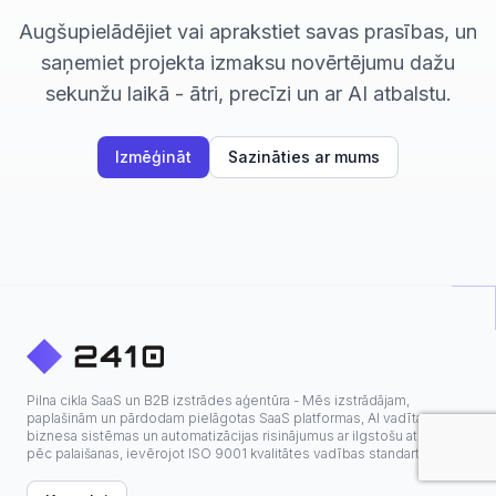
Augšupielādējiet vai aprakstiet savas prasības, un
saņemiet projekta izmaksu novērtējumu dažu
sekunžu laikā - ātri, precīzi un ar AI atbalstu.
Izmēģināt
Sazināties ar mums
Pilna cikla SaaS un B2B izstrādes aģentūra - Mēs izstrādājam,
paplašinām un pārdodam pielāgotas SaaS platformas, AI vadītas
biznesa sistēmas un automatizācijas risinājumus ar ilgstošu atbalstu
pēc palaišanas, ievērojot ISO 9001 kvalitātes vadības standartus.