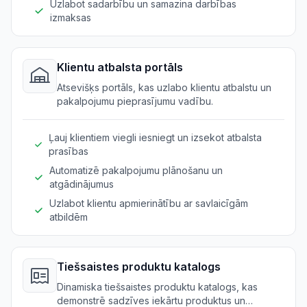
Uzlabot sadarbību un samazina darbības
izmaksas
Klientu atbalsta portāls
Atsevišķs portāls, kas uzlabo klientu atbalstu un
pakalpojumu pieprasījumu vadību.
Ļauj klientiem viegli iesniegt un izsekot atbalsta
prasības
Automatizē pakalpojumu plānošanu un
atgādinājumus
Uzlabot klientu apmierinātību ar savlaicīgām
atbildēm
Tiešsaistes produktu katalogs
Dinamiska tiešsaistes produktu katalogs, kas
demonstrē sadzīves iekārtu produktus un