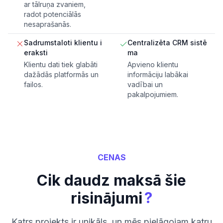
ar tālruņa zvaniem,
radot potenciālās
nesaprašanās.
Sadrumstaloti klientu i
Centralizēta CRM sistē
eraksti
ma
Klientu dati tiek glabāti
Apvieno klientu
dažādās platformās un
informāciju labākai
failos.
vadībai un
pakalpojumiem.
CENAS
Cik daudz maksā šie
?
risinājumi
Katrs projekts ir unikāls, un mēs pielāgojam katru