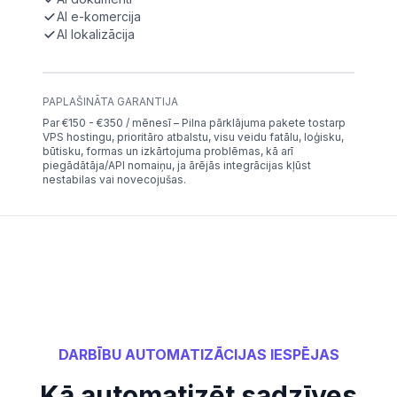
AI e-komercija
AI lokalizācija
PAPLAŠINĀTA GARANTIJA
Par €150 - €350 / mēnesī – Pilna pārklājuma pakete tostarp
VPS hostingu, prioritāro atbalstu, visu veidu fatālu, loģisku,
būtisku, formas un izkārtojuma problēmas, kā arī
piegādātāja/API nomaiņu, ja ārējās integrācijas kļūst
nestabilas vai novecojušas.
DARBĪBU AUTOMATIZĀCIJAS IESPĒJAS
Kā automatizēt sadzīves