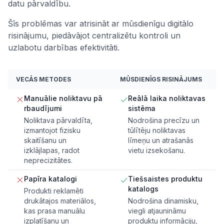
datu pārvaldību.
Šīs problēmas var atrisināt ar mūsdienīgu digitālo
risinājumu, piedāvājot centralizētu kontroli un
uzlabotu darbības efektivitāti.
VECĀS METODES
MŪSDIENĪGS RISINĀJUMS
Manuālie noliktavu pā
Reālā laika noliktavas
rbaudījumi
sistēma
Noliktava pārvaldīta,
Nodrošina precīzu un
izmantojot fizisku
tūlītēju noliktavas
skaitīšanu un
līmeņu un atrašanās
izklājlapas, radot
vietu izsekošanu.
neprecizitātes.
Papīra katalogi
Tiešsaistes produktu
katalogs
Produkti reklamēti
drukātajos materiālos,
Nodrošina dinamisku,
kas prasa manuālu
viegli atjaunināmu
izplatīšanu un
produktu informāciju,