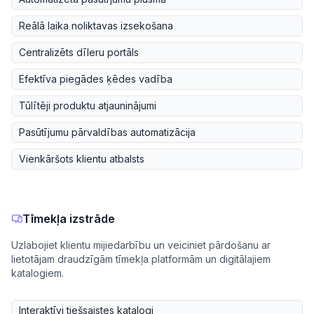
Reālā laika noliktavas izsekošana
Centralizēts dīleru portāls
Efektīva piegādes ķēdes vadība
Tūlītēji produktu atjauninājumi
Pasūtījumu pārvaldības automatizācija
Vienkāršots klientu atbalsts
Tīmekļa izstrāde
Uzlabojiet klientu mijiedarbību un veiciniet pārdošanu ar
lietotājam draudzīgām tīmekļa platformām un digitālajiem
katalogiem.
Interaktīvi tiešsaistes katalogi