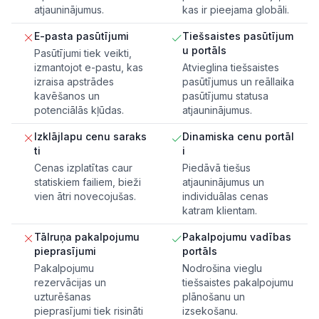
atjauninājumus.
kas ir pieejama globāli.
E-pasta pasūtījumi
Tiešsaistes pasūtījum
u portāls
Pasūtījumi tiek veikti,
izmantojot e-pastu, kas
Atvieglina tiešsaistes
izraisa apstrādes
pasūtījumus un reāllaika
kavēšanos un
pasūtījumu statusa
potenciālās kļūdas.
atjauninājumus.
Izklājlapu cenu saraks
Dinamiska cenu portāl
ti
i
Cenas izplatītas caur
Piedāvā tiešus
statiskiem failiem, bieži
atjauninājumus un
vien ātri novecojušas.
individuālas cenas
katram klientam.
Tālruņa pakalpojumu
Pakalpojumu vadības
pieprasījumi
portāls
Pakalpojumu
Nodrošina vieglu
rezervācijas un
tiešsaistes pakalpojumu
uzturēšanas
plānošanu un
pieprasījumi tiek risināti
izsekošanu.