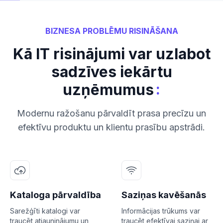
BIZNESA PROBLĒMU RISINĀŠANA
Kā IT risinājumi var uzlabot
sadzīves iekārtu
:
uzņēmumus
Modernu ražošanu pārvaldīt prasa precīzu un
efektīvu produktu un klientu prasību apstrādi.
Kataloga pārvaldība
Saziņas kavēšanās
Sarežģīti katalogi var
Informācijas trūkums var
traucēt atjauninājumu un
traucēt efektīvai saziņai ar