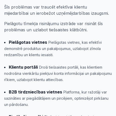
Šīs problēmas var traucēt efektīvai klientu
mijiedarbībai un ierobežot uzņēmējdarbības izaugsmi.
Pielāgotu tīmekļa risinājumu izstrāde var risināt šīs
problēmas un uzlabot tiešsaistes klātbūtni.
Pielāgotas vietnes
Pielāgotas vietnes, kas efektīvi
demonstrē produktus un pakalpojumus, uzlabojot zīmola
redzamību un klientu iesaisti.
Klientu portāli
Droši tiešsaistes portāli, kas klientiem
nodrošina vienkāršu piekļuvi konta informācijai un pakalpojumu
rīkiem, uzlabojot klientu attiecības.
B2B tirdzniecības vietnes
Platforma, kur ražotāji var
sazināties ar piegādātājiem un pircējiem, optimizējot pirkšanu
un pārdošanu.