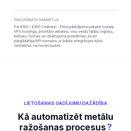
PAPLAŠINĀTA GARANTIJA
Par €150 - €350 / mēnesī – Pilna pārklājuma pakete tostarp
VPS hostingu, prioritāro atbalstu, visu veidu fatālu, loģisku,
būtisku, formas un izkārtojuma problēmas, kā arī
piegādātāja/API nomaiņu, ja ārējās integrācijas kļūst
nestabilas vai novecojušas.
LIETOŠANAS GADĪJUMU DAŽĀDĪBA
Kā automatizēt metālu
?
ražošanas procesus