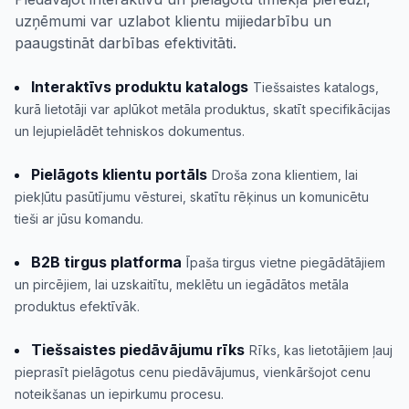
uzņēmumi var uzlabot klientu mijiedarbību un
paaugstināt darbības efektivitāti.
Interaktīvs produktu katalogs
Tiešsaistes katalogs,
kurā lietotāji var aplūkot metāla produktus, skatīt specifikācijas
un lejupielādēt tehniskos dokumentus.
Pielāgots klientu portāls
Droša zona klientiem, lai
piekļūtu pasūtījumu vēsturei, skatītu rēķinus un komunicētu
tieši ar jūsu komandu.
B2B tirgus platforma
Īpaša tirgus vietne piegādātājiem
un pircējiem, lai uzskaitītu, meklētu un iegādātos metāla
produktus efektīvāk.
Tiešsaistes piedāvājumu rīks
Rīks, kas lietotājiem ļauj
pieprasīt pielāgotus cenu piedāvājumus, vienkāršojot cenu
noteikšanas un iepirkumu procesu.