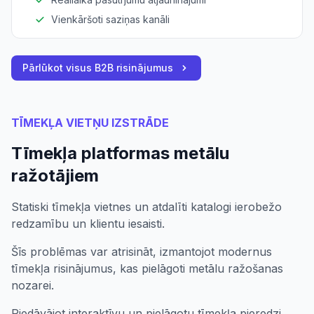
Vienkāršoti saziņas kanāli
Pārlūkot visus B2B risinājumus
TĪMEKĻA VIETŅU IZSTRĀDE
Tīmekļa platformas metālu
ražotājiem
Statiski tīmekļa vietnes un atdalīti katalogi ierobežo
redzamību un klientu iesaisti.
Šīs problēmas var atrisināt, izmantojot modernus
tīmekļa risinājumus, kas pielāgoti metālu ražošanas
nozarei.
Piedāvājot interaktīvu un pielāgotu tīmekļa pieredzi,