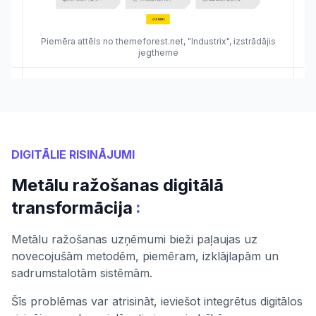
Piemēra attēls no themeforest.net, "Industrix", izstrādājis
jegtheme
DIGITĀLIE RISINĀJUMI
Metālu ražošanas digitālā
:
transformācija
Metālu ražošanas uzņēmumi bieži paļaujas uz
novecojušām metodēm, piemēram, izklājlapām un
sadrumstalotām sistēmām.
Šīs problēmas var atrisināt, ieviešot integrētus digitālos