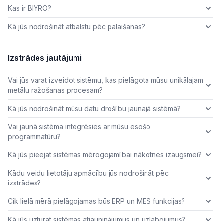
Kas ir BIYRO?
Kā jūs nodrošināt atbalstu pēc palaišanas?
Izstrādes jautājumi
Vai jūs varat izveidot sistēmu, kas pielāgota mūsu unikālajam
metālu ražošanas procesam?
Kā jūs nodrošināt mūsu datu drošību jaunajā sistēmā?
Vai jaunā sistēma integrēsies ar mūsu esošo
programmatūru?
Kā jūs pieejat sistēmas mērogojamībai nākotnes izaugsmei?
Kādu veidu lietotāju apmācību jūs nodrošināt pēc
izstrādes?
Cik lielā mērā pielāgojamas būs ERP un MES funkcijas?
Kā jūs uzturat sistēmas atjauninājumus un uzlabojumus?