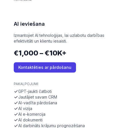
AI ieviešana
Izmantojiet AI tehnoloģijas, lai uzlabotu darbības
efektivitāti un klientu iesaisti.
€1,000 – €10K+
Kontaktēties ar pārdošanu
PAKALPOJUMI
GPT-jaukti čatboti
Jautājiet savam CRM
AI-vadīta pārdošana
AI vizija
AI e-komercija
AI dokumenti
AI darbināts krājumu prognozēšana