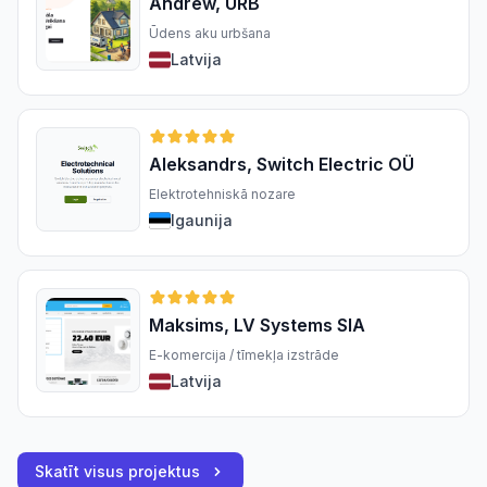
Andrew, URB
Ūdens aku urbšana
Latvija
Aleksandrs, Switch Electric OÜ
Elektrotehniskā nozare
Igaunija
Maksims, LV Systems SIA
E-komercija / tīmekļa izstrāde
Latvija
Skatīt visus projektus