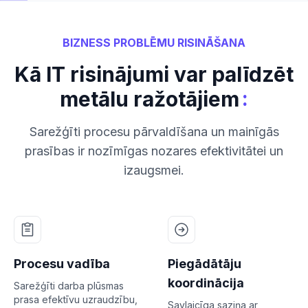
BIZNESS PROBLĒMU RISINĀŠANA
Kā IT risinājumi var palīdzēt
:
metālu ražotājiem
Sarežģīti procesu pārvaldīšana un mainīgās
prasības ir nozīmīgas nozares efektivitātei un
izaugsmei.
Procesu vadība
Piegādātāju
koordinācija
Sarežģīti darba plūsmas
prasa efektīvu uzraudzību,
Savlaicīga saziņa ar