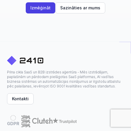
Izmēģināt
Sazināties ar mums
Pilna cikla SaaS un B2B izstrādes aģentūra - Mēs izstrādājam,
paplašinām un pārdodam pielāgotas SaaS platformas, AI vadītas
biznesa sistēmas un automatizācijas risinājumus ar ilgstošu atbalstu
pēc palaišanas, ievērojot ISO 9001 kvalitātes vadības standartus.
Kontakti
GDPR