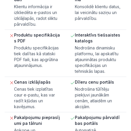
Klientu informācija ir
Konsolidē klientu datus,
izkliedēta e-pastos un
lai veicinātu saziņu un
izklājlapās, radot sliktu
pārvaldību.
pārvaldību.
Produktu specifikācija
Interaktīvs tiešsaistes
s PDF
katalogs
Produktu specifikācijas
Nodrošina dinamisku
tiek dalītas kā statiski
platformu, lai apskatītu
PDF faili, kas apgrūtina
atjauninātas produktu
atjauninājumus.
specifikācijas un
tehniskās lapas.
Cenas izklājlapās
Dīleru cenu portāls
Cenas tiek izplatītas
Nodrošina tūlītēju
caur e-pastu, kas var
piekļuvi jaunākām
radīt kļūdas un
cenām, atlaidēm un
kavējumus.
akcijām.
Pakalpojumu pieprasīj
Pakalpojumu pārvaldī
umi pa tālruni
bas portāls
Apkope un
Automatizē