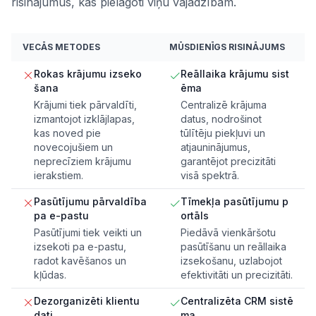
risinājumus, kas pielāgoti viņu vajadzībām.
VECĀS METODES
MŪSDIENĪGS RISINĀJUMS
Rokas krājumu izseko
Reāllaika krājumu sist
šana
ēma
Krājumi tiek pārvaldīti,
Centralizē krājuma
izmantojot izklājlapas,
datus, nodrošinot
kas noved pie
tūlītēju piekļuvi un
novecojušiem un
atjauninājumus,
neprecīziem krājumu
garantējot precizitāti
ierakstiem.
visā spektrā.
Pasūtījumu pārvaldība
Tīmekļa pasūtījumu p
pa e-pastu
ortāls
Pasūtījumi tiek veikti un
Piedāvā vienkāršotu
izsekoti pa e-pastu,
pasūtīšanu un reāllaika
radot kavēšanos un
izsekošanu, uzlabojot
kļūdas.
efektivitāti un precizitāti.
Dezorganizēti klientu
Centralizēta CRM sistē
dati
ma