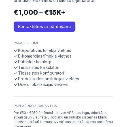
produktu redzamību un klientu mijiedarbību.
€1,000 – €15K+
Kontaktēties ar pārdošanu
PAKALPOJUMI
Korporatīvās tīmekļa vietnes
E-komercijas tīmekļa vietnes
Publiskie katalogi
Tiešsaistes kalkulatori
Tiešsaistes konfiguratori
Produktu demonstrācijas vietnes
Dīleru lokalizācijas vietnes
PAPLAŠINĀTA GARANTIJA
Par €50 - €250 / mēnesī – Ietver VPS hostingu, prioritāro
atbalstu un visu fatālu, loģisku un būtisku sistēmas kļūdu
labošanu, kā arī formas uzvedības un izkārtojuma problēmu
novēršanu.