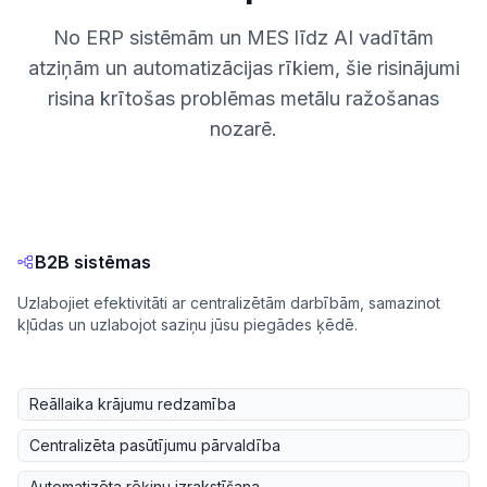
No ERP sistēmām un MES līdz AI vadītām
atziņām un automatizācijas rīkiem, šie risinājumi
risina krītošas problēmas metālu ražošanas
nozarē.
B2B sistēmas
Uzlabojiet efektivitāti ar centralizētām darbībām, samazinot
kļūdas un uzlabojot saziņu jūsu piegādes ķēdē.
Reāllaika krājumu redzamība
Centralizēta pasūtījumu pārvaldība
Automatizēta rēķinu izrakstīšana