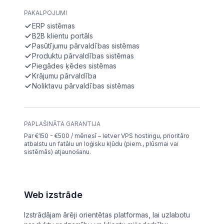
PAKALPOJUMI
ERP sistēmas
B2B klientu portāls
Pasūtījumu pārvaldības sistēmas
Produktu pārvaldības sistēmas
Piegādes ķēdes sistēmas
Krājumu pārvaldība
Noliktavu pārvaldības sistēmas
PAPLAŠINĀTA GARANTIJA
Par €150 - €500 / mēnesī – Ietver VPS hostingu, prioritāro
atbalstu un fatālu un loģisku kļūdu (piem., plūsmai vai
sistēmās) atjaunošanu.
Web izstrāde
Izstrādājam ārēji orientētas platformas, lai uzlabotu