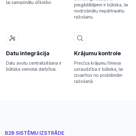
lai samazinātu dīkstāvi.
piegādātājiem ir būtiska, lai
nodrošinātu nepārtrauktu
ražošanu.
Datu integrācija
Krājumu kontrole
Datu avotu centralizēšana ir
Precīza krājumu līmeņa
būtiska vienotai darbībai.
uzraudzība ir būtiska, lai
izvairītos no problēmām
ražošanā.
B2B SISTĒMU IZSTRĀDE