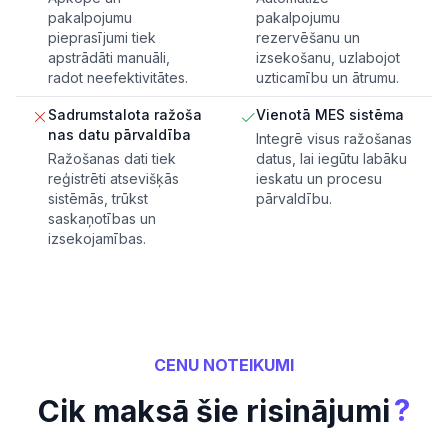
pakalpojumu
pakalpojumu
pieprasījumi tiek
rezervēšanu un
apstrādāti manuāli,
izsekošanu, uzlabojot
radot neefektivitātes.
uzticamību un ātrumu.
Sadrumstalota ražoša
Vienotā MES sistēma
nas datu pārvaldība
Integrē visus ražošanas
Ražošanas dati tiek
datus, lai iegūtu labāku
reģistrēti atsevišķās
ieskatu un procesu
sistēmās, trūkst
pārvaldību.
saskaņotības un
izsekojamības.
CENU NOTEIKUMI
?
Cik maksā šie risinājumi