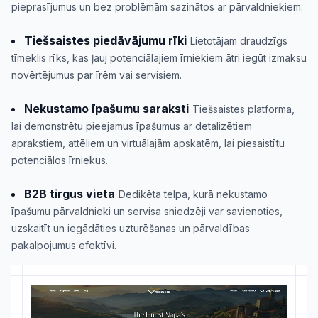
pieprasījumus un bez problēmām sazinātos ar pārvaldniekiem.
Tiešsaistes piedāvājumu rīki
Lietotājam draudzīgs
tīmeklis rīks, kas ļauj potenciālajiem īrniekiem ātri iegūt izmaksu
novērtējumus par īrēm vai servisiem.
Nekustamo īpašumu saraksti
Tiešsaistes platforma,
lai demonstrētu pieejamus īpašumus ar detalizētiem
aprakstiem, attēliem un virtuālajām apskatēm, lai piesaistītu
potenciālos īrniekus.
B2B tirgus vieta
Dedikēta telpa, kurā nekustamo
īpašumu pārvaldnieki un servisa sniedzēji var savienoties,
uzskaitīt un iegādāties uzturēšanas un pārvaldības
pakalpojumus efektīvi.