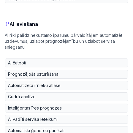
AI ieviešana
AI rīki palīdz nekustamo īpašumu pārvaldītājiem automatizēt
uzdevumus, uzlabot prognozējamību un uzlabot servisa
sniegšanu.
AI čatboti
Prognozējoša uzturēšana
Automatizēta īrnieku atlase
Gudrā analīze
Inteliģentas īres prognozes
AI vadīti servisa ieteikumi
Automātiski ģenerēti pārskati