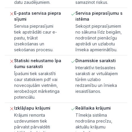
datu zaudējumiem.
samazinot riskus.
E-pasta servisa piepra
Servisa pieprasījumu s
sījumi
istēma
Servisa pieprasījumi
Sekojot pieprasījumiem
tiek apstrādāti caur e-
no sākuma līdz beigām,
pastu, trūkst
nodrošinot pienācīgu
izsekošanas un
apstrādi un uzlabotu
sekošanas procesu.
īrnieka apmierinātību.
Statiski nekustamo īpa
Dinamiskie saraksti
šumu saraksti
Interaktīvi tiešsaistes
Īpašumi tiek sarakstīti
saraksti ar virtuālajiem
caur statiskiem pdf vai
tūrēm uzlabo
novecojušām vietnēm,
redzamību un īrnieka
ierobežojot mārketinga
iesaistīšanos.
potenciālu.
Izklājlapu krājumi
Reāllaika krājumi
Krājumi remonta
Tīmekļa sistēma
uzdevumiem tiek
nodrošina precīzu,
pārvalst pārvaldēti
aktuālu krājumu