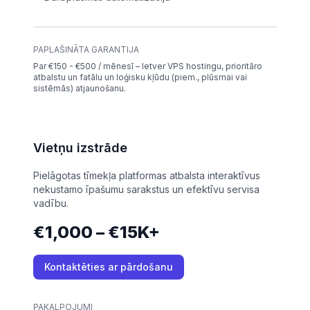
PAPLAŠINĀTA GARANTIJA
Par €150 - €500 / mēnesī – Ietver VPS hostingu, prioritāro
atbalstu un fatālu un loģisku kļūdu (piem., plūsmai vai
sistēmās) atjaunošanu.
Vietņu izstrāde
Pielāgotas tīmekļa platformas atbalsta interaktīvus
nekustamo īpašumu sarakstus un efektīvu servisa
vadību.
€1,000 – €15K+
Kontaktēties ar pārdošanu
PAKALPOJUMI