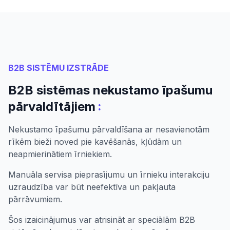
B2B SISTĒMU IZSTRĀDE
B2B sistēmas nekustamo īpašumu
:
pārvaldītājiem
Nekustamo īpašumu pārvaldīšana ar nesavienotām
rīkēm bieži noved pie kavēšanās, kļūdām un
neapmierinātiem īrniekiem.
Manuāla servisa pieprasījumu un īrnieku interakciju
uzraudzība var būt neefektīva un pakļauta
pārrāvumiem.
Šos izaicinājumus var atrisināt ar speciālām B2B