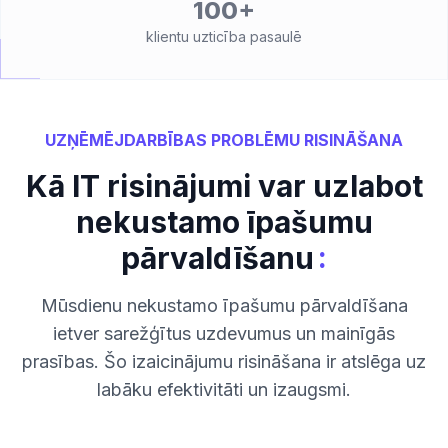
100+
klientu uzticība pasaulē
UZŅĒMĒJDARBĪBAS PROBLĒMU RISINĀŠANA
Kā IT risinājumi var uzlabot
nekustamo īpašumu
:
pārvaldīšanu
Mūsdienu nekustamo īpašumu pārvaldīšana
ietver sarežģītus uzdevumus un mainīgās
prasības. Šo izaicinājumu risināšana ir atslēga uz
labāku efektivitāti un izaugsmi.