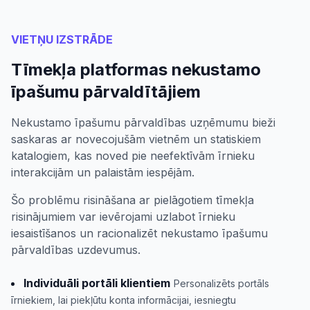
VIETŅU IZSTRĀDE
Tīmekļa platformas nekustamo
īpašumu pārvaldītājiem
Nekustamo īpašumu pārvaldības uzņēmumu bieži
saskaras ar novecojušām vietnēm un statiskiem
katalogiem, kas noved pie neefektīvām īrnieku
interakcijām un palaistām iespējām.
Šo problēmu risināšana ar pielāgotiem tīmekļa
risinājumiem var ievērojami uzlabot īrnieku
iesaistīšanos un racionalizēt nekustamo īpašumu
pārvaldības uzdevumus.
Individuāli portāli klientiem
Personalizēts portāls
īrniekiem, lai piekļūtu konta informācijai, iesniegtu