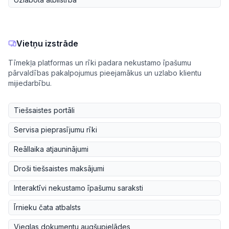
Vietņu izstrāde
Tīmekļa platformas un rīki padara nekustamo īpašumu
pārvaldības pakalpojumus pieejamākus un uzlabo klientu
mijiedarbību.
Tiešsaistes portāli
Servisa pieprasījumu rīki
Reāllaika atjauninājumi
Droši tiešsaistes maksājumi
Interaktīvi nekustamo īpašumu saraksti
Īrnieku čata atbalsts
Vieglas dokumentu augšupielādes