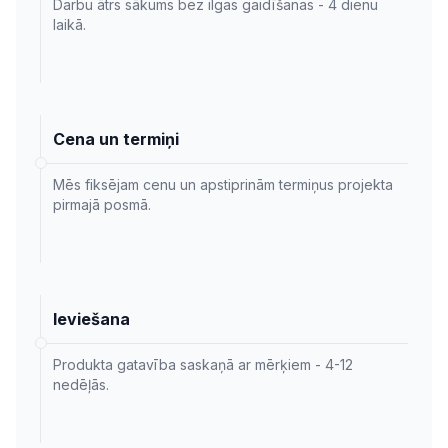
Darbu ātrs sākums bez ilgas gaidīšanas - 4 dienu
laikā.
Cena un termiņi
Mēs fiksējam cenu un apstiprinām termiņus projekta
pirmajā posmā.
Ieviešana
Produkta gatavība saskaņā ar mērķiem - 4-12
nedēļās.