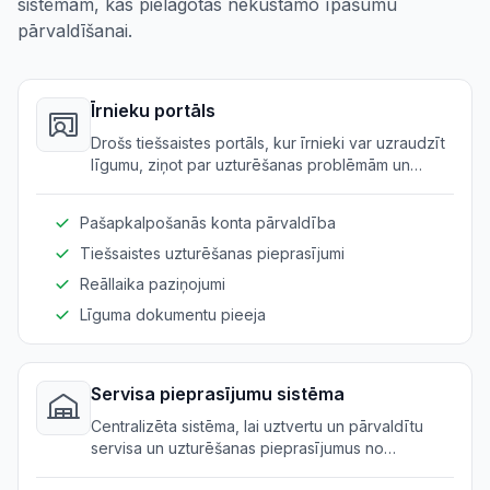
sistēmām, kas pielāgotas nekustamo īpašumu
pārvaldīšanai.
Īrnieku portāls
Drošs tiešsaistes portāls, kur īrnieki var uzraudzīt
līgumu, ziņot par uzturēšanas problēmām un
sazināties ar pārvaldniekiem.
Pašapkalpošanās konta pārvaldība
Tiešsaistes uzturēšanas pieprasījumi
Reāllaika paziņojumi
Līguma dokumentu pieeja
Servisa pieprasījumu sistēma
Centralizēta sistēma, lai uztvertu un pārvaldītu
servisa un uzturēšanas pieprasījumus no
īrniekiem, nodrošinot savlaicīgu reakciju un