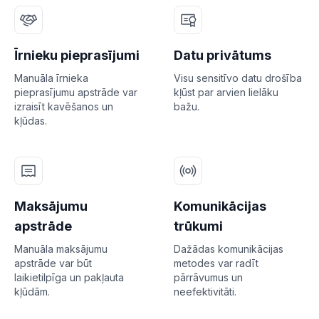
Īrnieku pieprasījumi
Datu privātums
Manuāla īrnieka
Visu sensitīvo datu drošība
pieprasījumu apstrāde var
kļūst par arvien lielāku
izraisīt kavēšanos un
bažu.
kļūdas.
Maksājumu
Komunikācijas
apstrāde
trūkumi
Manuāla maksājumu
Dažādas komunikācijas
apstrāde var būt
metodes var radīt
laikietilpīga un pakļauta
pārrāvumus un
kļūdām.
neefektivitāti.