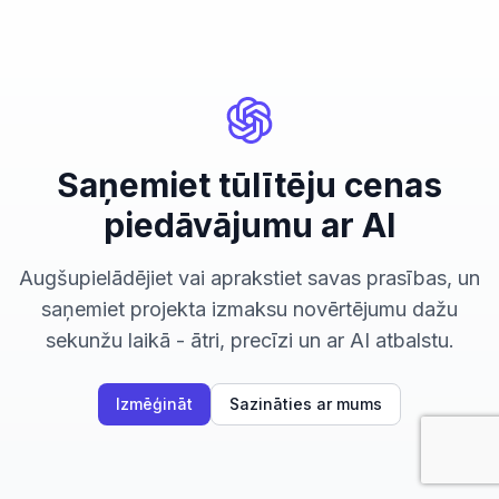
Saņemiet tūlītēju cenas
piedāvājumu ar AI
Augšupielādējiet vai aprakstiet savas prasības, un
saņemiet projekta izmaksu novērtējumu dažu
sekunžu laikā - ātri, precīzi un ar AI atbalstu.
Izmēģināt
Sazināties ar mums