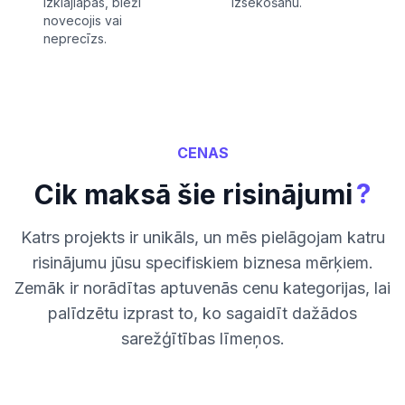
izklājlapās, bieži
izsekošanu.
novecojis vai
neprecīzs.
CENAS
?
Cik maksā šie risinājumi
Katrs projekts ir unikāls, un mēs pielāgojam katru
risinājumu jūsu specifiskiem biznesa mērķiem.
Zemāk ir norādītas aptuvenās cenu kategorijas, lai
palīdzētu izprast to, ko sagaidīt dažādos
sarežģītības līmeņos.