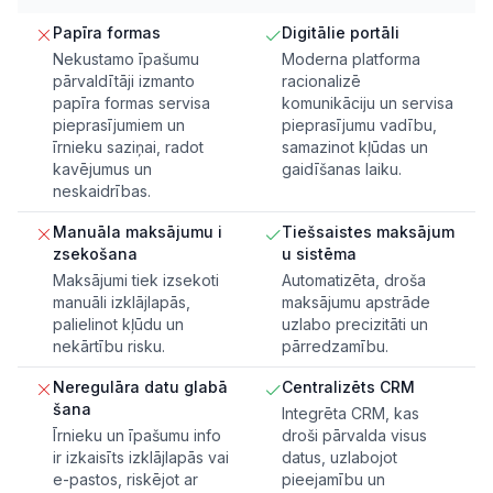
Papīra formas
Digitālie portāli
Nekustamo īpašumu
Moderna platforma
pārvaldītāji izmanto
racionalizē
papīra formas servisa
komunikāciju un servisa
pieprasījumiem un
pieprasījumu vadību,
īrnieku saziņai, radot
samazinot kļūdas un
kavējumus un
gaidīšanas laiku.
neskaidrības.
Manuāla maksājumu i
Tiešsaistes maksājum
zsekošana
u sistēma
Maksājumi tiek izsekoti
Automatizēta, droša
manuāli izklājlapās,
maksājumu apstrāde
palielinot kļūdu un
uzlabo precizitāti un
nekārtību risku.
pārredzamību.
Neregulāra datu glabā
Centralizēts CRM
šana
Integrēta CRM, kas
Īrnieku un īpašumu info
droši pārvalda visus
ir izkaisīts izklājlapās vai
datus, uzlabojot
e-pastos, riskējot ar
pieejamību un