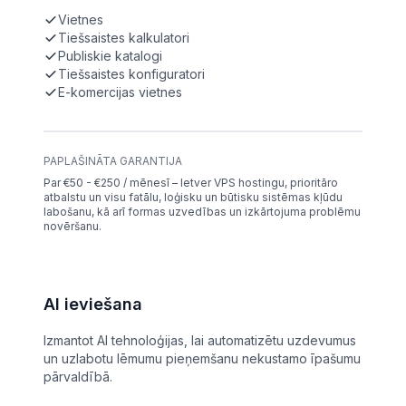
Vietnes
Tiešsaistes kalkulatori
Publiskie katalogi
Tiešsaistes konfiguratori
E-komercijas vietnes
PAPLAŠINĀTA GARANTIJA
Par €50 - €250 / mēnesī – Ietver VPS hostingu, prioritāro
atbalstu un visu fatālu, loģisku un būtisku sistēmas kļūdu
labošanu, kā arī formas uzvedības un izkārtojuma problēmu
novēršanu.
AI ieviešana
Izmantot AI tehnoloģijas, lai automatizētu uzdevumus
un uzlabotu lēmumu pieņemšanu nekustamo īpašumu
pārvaldībā.