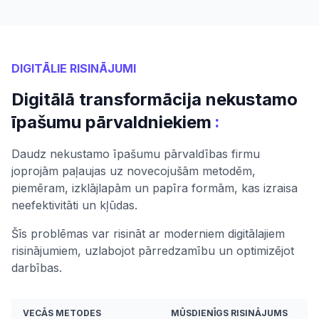
DIGITĀLIE RISINĀJUMI
Digitālā transformācija nekustamo
:
īpašumu pārvaldniekiem
Daudz nekustamo īpašumu pārvaldības firmu
joprojām paļaujas uz novecojušām metodēm,
piemēram, izklājlapām un papīra formām, kas izraisa
neefektivitāti un kļūdas.
Šīs problēmas var risināt ar moderniem digitālajiem
risinājumiem, uzlabojot pārredzamību un optimizējot
darbības.
VECĀS METODES
MŪSDIENĪGS RISINĀJUMS