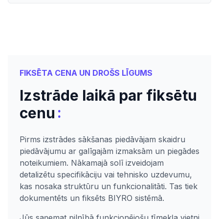
FIKSĒTA CENA UN DROŠS LĪGUMS
Izstrāde laikā par fiksētu
:
cenu
Pirms izstrādes sākšanas piedāvājam skaidru
piedāvājumu ar galīgajām izmaksām un piegādes
noteikumiem. Nākamajā solī izveidojam
detalizētu specifikāciju vai tehnisko uzdevumu,
kas nosaka struktūru un funkcionalitāti. Tas tiek
dokumentēts un fiksēts BIYRO sistēmā.
Jūs saņemat pilnībā funkcionējošu tīmekļa vietni