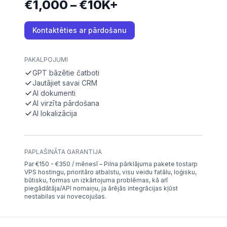
€1,000 – €10K+
Kontaktēties ar pārdošanu
PAKALPOJUMI
GPT bāzētie čatboti
Jautājiet savai CRM
AI dokumenti
AI virzīta pārdošana
AI lokalizācija
PAPLAŠINĀTA GARANTIJA
Par €150 - €350 / mēnesī – Pilna pārklājuma pakete tostarp
VPS hostingu, prioritāro atbalstu, visu veidu fatālu, loģisku,
būtisku, formas un izkārtojuma problēmas, kā arī
piegādātāja/API nomaiņu, ja ārējās integrācijas kļūst
nestabilas vai novecojušas.