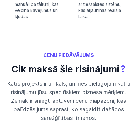
manuāli pa tālruni, kas
ar tiešsaistes sistēmu,
veicina kavējumus un
kas atjauninās reālajā
kļūdas.
laikā.
CENU PIEDĀVĀJUMS
?
Cik maksā šie risinājumi
Katrs projekts ir unikāls, un mēs pielāgojam katru
risinājumu jūsu specifiskiem biznesa mērķiem.
Zemāk ir sniegti aptuveni cenu diapazoni, kas
palīdzēs jums saprast, ko sagaidīt dažādos
sarežģītības līmeņos.