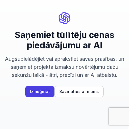
Saņemiet tūlītēju cenas
piedāvājumu ar AI
Augšupielādējiet vai aprakstiet savas prasības, un
saņemiet projekta izmaksu novērtējumu dažu
sekunžu laikā - ātri, precīzi un ar AI atbalstu.
Izmēģināt
Sazināties ar mums