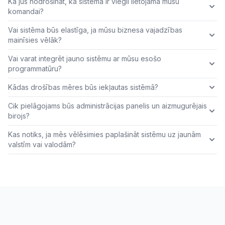
Kā jūs nodrošināt, ka sistēma ir viegli lietojama mūsu
komandai?
Vai sistēma būs elastīga, ja mūsu biznesa vajadzības
mainīsies vēlāk?
Vai varat integrēt jauno sistēmu ar mūsu esošo
programmatūru?
Kādas drošības mēres būs iekļautas sistēmā?
Cik pielāgojams būs administrācijas panelis un aizmugurējais
birojs?
Kas notiks, ja mēs vēlēsimies paplašināt sistēmu uz jaunām
valstīm vai valodām?