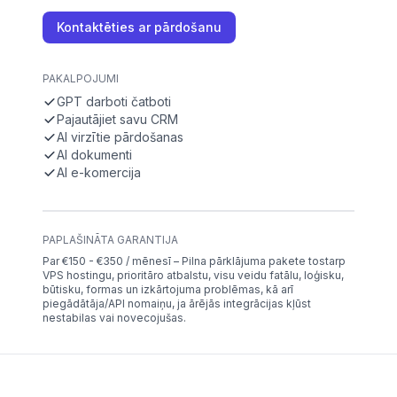
Kontaktēties ar pārdošanu
PAKALPOJUMI
GPT darboti čatboti
Pajautājiet savu CRM
AI virzītie pārdošanas
AI dokumenti
AI e-komercija
PAPLAŠINĀTA GARANTIJA
Par €150 - €350 / mēnesī – Pilna pārklājuma pakete tostarp
VPS hostingu, prioritāro atbalstu, visu veidu fatālu, loģisku,
būtisku, formas un izkārtojuma problēmas, kā arī
piegādātāja/API nomaiņu, ja ārējās integrācijas kļūst
nestabilas vai novecojušas.