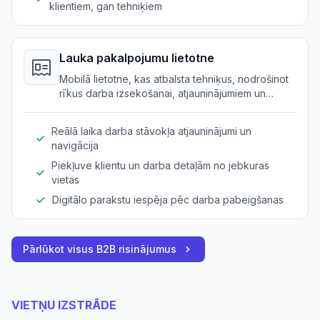
klientiem, gan tehniķiem
Lauka pakalpojumu lietotne
Mobilā lietotne, kas atbalsta tehniķus, nodrošinot
rīkus darba izsekošanai, atjauninājumiem un
klientu parakstu vākšanai.
Reālā laika darba stāvokļa atjauninājumi un
navigācija
Piekļuve klientu un darba detaļām no jebkuras
vietas
Digitālo parakstu iespēja pēc darba pabeigšanas
Pārlūkot visus B2B risinājumus
VIETŅU IZSTRĀDE