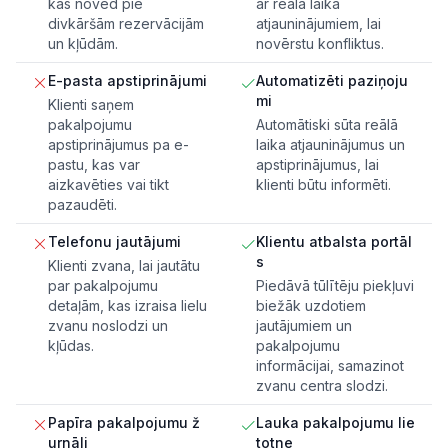
kas noved pie
ar reālā laika
divkāršām rezervācijām
atjauninājumiem, lai
un kļūdām.
novērstu konfliktus.
E-pasta apstiprinājumi
Automatizēti paziņoju
mi
Klienti saņem
pakalpojumu
Automātiski sūta reālā
apstiprinājumus pa e-
laika atjauninājumus un
pastu, kas var
apstiprinājumus, lai
aizkavēties vai tikt
klienti būtu informēti.
pazaudēti.
Telefonu jautājumi
Klientu atbalsta portāl
s
Klienti zvana, lai jautātu
par pakalpojumu
Piedāvā tūlītēju piekļuvi
detaļām, kas izraisa lielu
biežāk uzdotiem
zvanu noslodzi un
jautājumiem un
kļūdas.
pakalpojumu
informācijai, samazinot
zvanu centra slodzi.
Papīra pakalpojumu ž
Lauka pakalpojumu lie
urnāli
totne