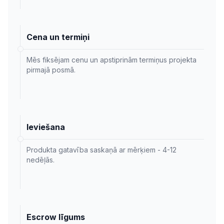
Cena un termiņi
Mēs fiksējam cenu un apstiprinām termiņus projekta
pirmajā posmā.
Ieviešana
Produkta gatavība saskaņā ar mērķiem - 4-12
nedēļās.
Escrow līgums