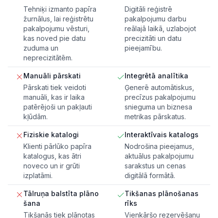
Tehniķi izmanto papīra
Digitāli reģistrē
žurnālus, lai reģistrētu
pakalpojumu darbu
pakalpojumu vēsturi,
reālajā laikā, uzlabojot
kas noved pie datu
precizitāti un datu
zuduma un
pieejamību.
neprecizitātēm.
Manuāli pārskati
Integrētā analītika
Pārskati tiek veidoti
Ģenerē automātiskus,
manuāli, kas ir laika
precīzus pakalpojumu
patērējoši un pakļauti
snieguma un biznesa
kļūdām.
metrikas pārskatus.
Fiziskie katalogi
Interaktīvais katalogs
Klienti pārlūko papīra
Nodrošina pieejamus,
katalogus, kas ātri
aktuālus pakalpojumu
noveco un ir grūti
sarakstus un cenas
izplatāmi.
digitālā formātā.
Tālruņa balstīta plāno
Tikšanas plānošanas
šana
rīks
Tikšanās tiek plānotas
Vienkāršo rezervēšanu