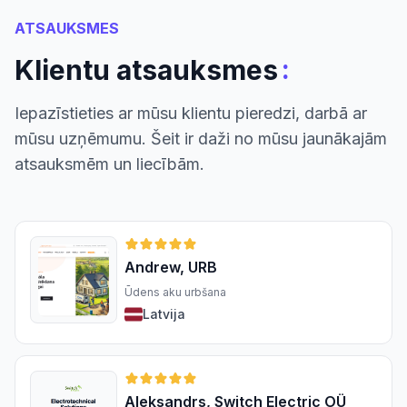
ATSAUKSMES
:
Klientu atsauksmes
Iepazīstieties ar mūsu klientu pieredzi, darbā ar
mūsu uzņēmumu. Šeit ir daži no mūsu jaunākajām
atsauksmēm un liecībām.
Andrew, URB
Ūdens aku urbšana
Latvija
Aleksandrs, Switch Electric OÜ