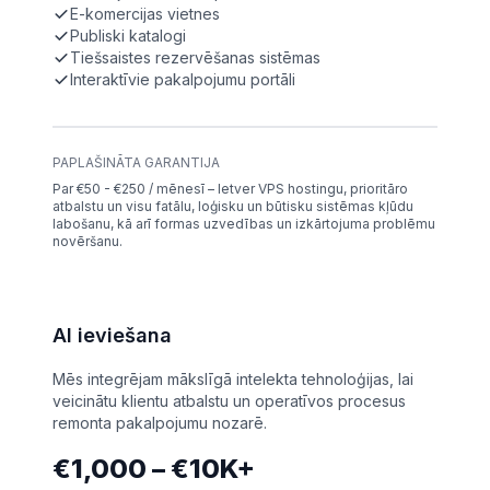
E-komercijas vietnes
Publiski katalogi
Tiešsaistes rezervēšanas sistēmas
Interaktīvie pakalpojumu portāli
PAPLAŠINĀTA GARANTIJA
Par €50 - €250 / mēnesī – Ietver VPS hostingu, prioritāro
atbalstu un visu fatālu, loģisku un būtisku sistēmas kļūdu
labošanu, kā arī formas uzvedības un izkārtojuma problēmu
novēršanu.
AI ieviešana
Mēs integrējam mākslīgā intelekta tehnoloģijas, lai
veicinātu klientu atbalstu un operatīvos procesus
remonta pakalpojumu nozarē.
€1,000 – €10K+