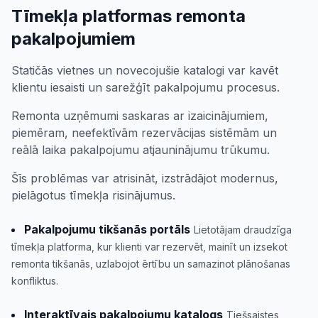
Tīmekļa platformas remonta
pakalpojumiem
Statičās vietnes un novecojušie katalogi var kavēt
klientu iesaisti un sarežģīt pakalpojumu procesus.
Remonta uzņēmumi saskaras ar izaicinājumiem,
piemēram, neefektīvām rezervācijas sistēmām un
reālā laika pakalpojumu atjauninājumu trūkumu.
Šīs problēmas var atrisināt, izstrādājot modernus,
pielāgotus tīmekļa risinājumus.
Pakalpojumu tikšanās portāls
Lietotājam draudzīga
tīmekļa platforma, kur klienti var rezervēt, mainīt un izsekot
remonta tikšanās, uzlabojot ērtību un samazinot plānošanas
konfliktus.
Interaktīvais pakalpojumu katalogs
Tiešsaistes