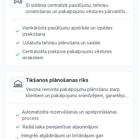
Šī sistēma centralizē pasūtījumu, tehniķu
izvietošanas un pakalpojumu vēstures pārvaldību
remonta uzņēmumiem.
Vienkāršota pasūtījumu apstrāde un izpildes
izsekošana
Uzlabota tehniķu plānošana un sadale
Centralizēta piekļuve pakalpojumu vēstures
ierakstiem
Tikšanos plānošanas rīks
Veicina remonta pakalpojumu plānošanu starp
klientiem un pakalpojumu sniedzējiem, garantējot
pieejamību un samazinot neierodas gadījumus.
Automatizēta rezervēšanas un apstiprināšanas
process
Reālā laika pieejamības atjauninājumi
Integrēti atgādinājumi un brīdinājumi gan