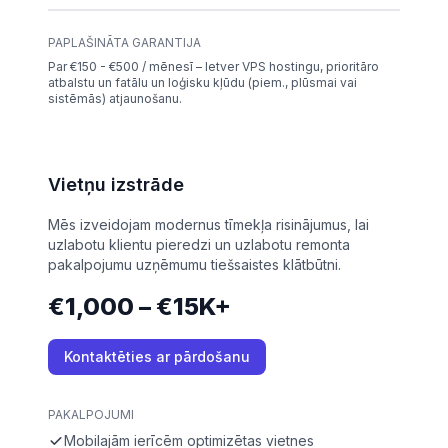
PAPLAŠINĀTA GARANTIJA
Par €150 - €500 / mēnesī – Ietver VPS hostingu, prioritāro
atbalstu un fatālu un loģisku kļūdu (piem., plūsmai vai
sistēmās) atjaunošanu.
Vietņu izstrāde
Mēs izveidojam modernus tīmekļa risinājumus, lai
uzlabotu klientu pieredzi un uzlabotu remonta
pakalpojumu uzņēmumu tiešsaistes klātbūtni.
€1,000 – €15K+
Kontaktēties ar pārdošanu
PAKALPOJUMI
Mobilajām ierīcēm optimizētas vietnes