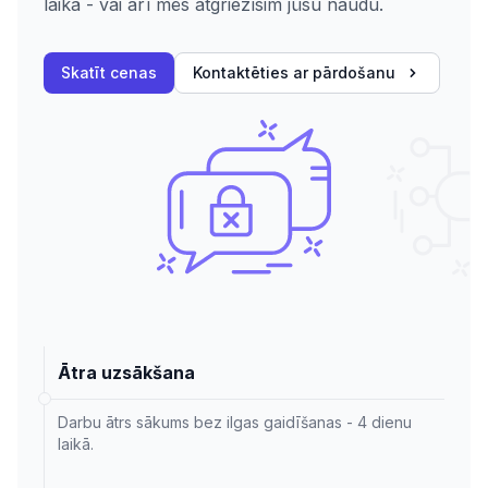
laikā - vai arī mēs atgriezīsim jūsu naudu.
Skatīt cenas
Kontaktēties ar pārdošanu
Ātra uzsākšana
Darbu ātrs sākums bez ilgas gaidīšanas - 4 dienu
laikā.