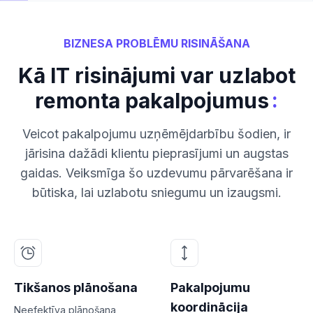
BIZNESA PROBLĒMU RISINĀŠANA
Kā IT risinājumi var uzlabot
:
remonta pakalpojumus
Veicot pakalpojumu uzņēmējdarbību šodien, ir
jārisina dažādi klientu pieprasījumi un augstas
gaidas. Veiksmīga šo uzdevumu pārvarēšana ir
būtiska, lai uzlabotu sniegumu un izaugsmi.
Tikšanos plānošana
Pakalpojumu
koordinācija
Neefektīva plānošana