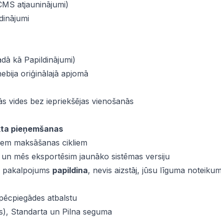
CMS atjauninājumi)
dinājumi
ādā kā Papildinājumi)
ebija oriģinālajā apjomā
tās vides bez iepriekšējas vienošanās
ekta pieņemšanas
tiem maksāšanas cikliem
, un mēs eksportēsim jaunāko sistēmas versiju
is pakalpojums
papildina
, nevis aizstāj, jūsu līguma noteiku
 pēcpiegādes atbalstu
s), Standarta un Pilna seguma