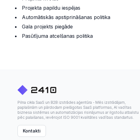
Projekta papildu iespējas
Automātiskās apstiprināšanas politika
Gala projekts piegāde
Pasūtījuma atcelšanas politika
Pilna cikla SaaS un B2B izstrādes aģentūra - Mēs izstrādājam,
paplašinām un pārdodam pielāgotas SaaS platformas, AI vadītas
biznesa sistēmas un automatizācijas risinājumus ar ilgstošu atbalstu
pēc palaišanas, ievērojot ISO 9001 kvalitātes vadības standartus.
Kontakti