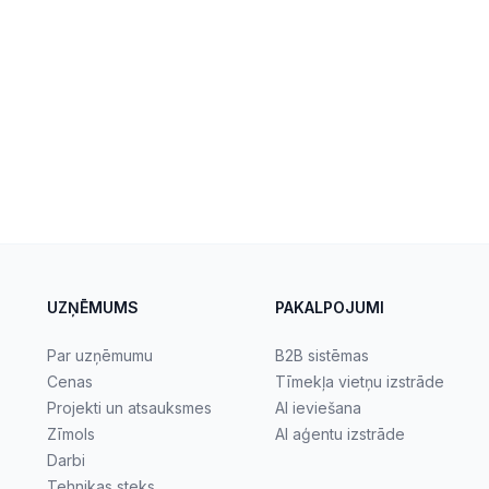
UZŅĒMUMS
PAKALPOJUMI
Par uzņēmumu
B2B sistēmas
Cenas
Tīmekļa vietņu izstrāde
Projekti un atsauksmes
AI ieviešana
Zīmols
AI aģentu izstrāde
Darbi
Tehnikas steks