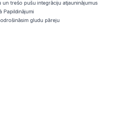
 un trešo pušu integrāciju atjauninājumus
ā Papildinājumi
nodrošināsim gludu pāreju