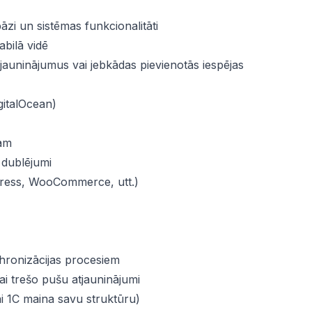
āzi un sistēmas funkcionalitāti
bilā vidē
jauninājumus vai jebkādas pievienotās iespējas
gitalOcean)
mām
 dublējumi
Press, WooCommerce, utt.)
hronizācijas procesiem
vai trešo pušu atjauninājumi
vai 1C maina savu struktūru)