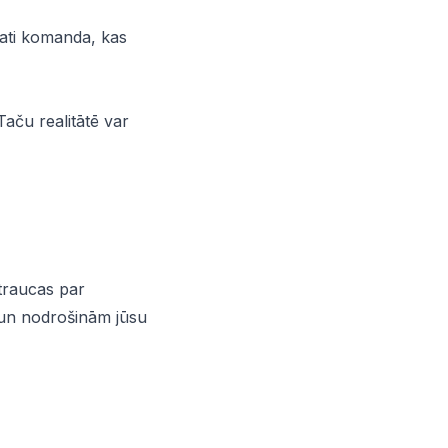
pati komanda, kas
Taču realitātē var
traucas par
 un nodrošinām jūsu