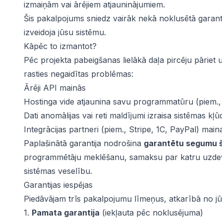
izmaiņām vai ārējiem atjauninājumiem.
Šis pakalpojums sniedz vairāk nekā noklusētā garant
izveidoja jūsu sistēmu.
Kāpēc to izmantot?
Pēc projekta pabeigšanas lielākā daļa pircēju pāriet u
rasties negaidītas problēmas:
Ārēji API mainās
Hostinga vide atjaunina savu programmatūru (piem.,
Dati anomālijas vai reti maldījumi izraisa sistēmas kļū
Integrācijas partneri (piem., Stripe, 1C, PayPal) mai
ātes
Paplašinātā garantija nodrošina
garantētu segumu š
programmētāju meklēšanu, samaksu par katru uzdevu
sistēmas veselību.
Garantijas iespējas
Piedāvājam trīs pakalpojumu līmeņus, atkarībā no jūs
1.
Pamata garantija
(iekļauta pēc noklusējuma)