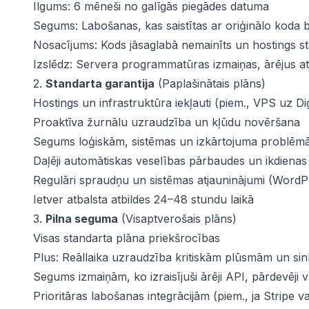
Ilgums: 6 mēneši no galīgās piegādes datuma
Segums: Labošanas, kas saistītas ar oriģinālo koda b
Nosacījums: Kods jāsaglabā nemainīts un hostings sta
Izslēdz: Servera programmatūras izmaiņas, ārējus at
2.
Standarta garantija
(Paplašinātais plāns)
Hostings un infrastruktūra iekļauti (piem., VPS uz Di
Proaktīva žurnālu uzraudzība un kļūdu novēršana
Segums loģiskām, sistēmas un izkārtojuma problē
Daļēji automātiskas veselības pārbaudes un ikdienas
Regulāri spraudņu un sistēmas atjauninājumi (Word
Ietver atbalsta atbildes 24–48 stundu laikā
3.
Pilna seguma
(Visaptverošais plāns)
Visas standarta plāna priekšrocības
Plus: Reāllaika uzraudzība kritiskām plūsmām un sin
Segums izmaiņām, ko izraisījuši ārēji API, pārdevēji 
Prioritāras labošanas integrācijām (piem., ja Stripe 