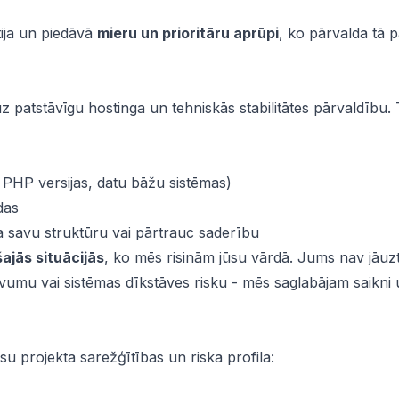
ija un piedāvā
mieru un prioritāru aprūpi
, ko pārvalda tā 
z patstāvīgu hostinga un tehniskās stabilitātes pārvaldību. 
 PHP versijas, datu bāžu sistēmas)
das
na savu struktūru vai pārtrauc saderību
ajās situācijās
, ko mēs risinām jūsu vārdā. Jums nav jāuz
mu vai sistēmas dīkstāves risku - mēs saglabājam saikni
u projekta sarežģītības un riska profila: