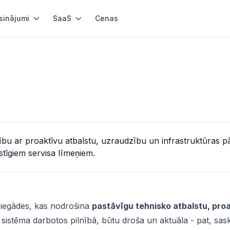
sinājumi
SaaS
Cenas
bu ar proaktīvu atbalstu, uzraudzību un infrastruktūras p
stīgiem servisa līmeņiem.
piegādes, kas nodrošina
pastāvīgu tehnisko atbalstu, pro
ūsu sistēma darbotos pilnībā, būtu droša un aktuāla - pat, sa