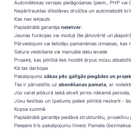
Automātiskas versijas pielāgošanas (piem., PHP vai 
Nepārtrauktas dīkstāves drošība un automatizēti brī
Kas nav iekļauts
Paplašinātā garantija
neietver
:
Jaunas funkcijas vai moduļi (tie jānovērtē un jāapstr
Pārveidojumi vai lietotāju pamanāmas izmaiņas, kas n
Satura veidošana vai manuāla datu ievade
Projekti, kas pilnībā tiek hostēti ārpus mūsu atbalstī
Kā tas darbojas
Pakalpojums
sākas pēc galīgās piegādes un proj
Tas ir pārvaldīts uz
abonēšanas pamata
, ar noteik
Jūs varat jebkurā laikā atcelt pirms nākamā perioda
Jūsu tiesības un īpašums paliek pilnībā neskarti - š
Kopsa summā
Paplašinātā garantija piedāvā strukturētu, proaktīvu
Pieejami trīs pakalpojumu līmeņi: Pamata (bezmaksa