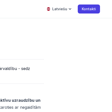
Latviešu
Kontakti
ārvaldību - sedz
aktīvu uzraudzību un
skaroties ar negaidītām