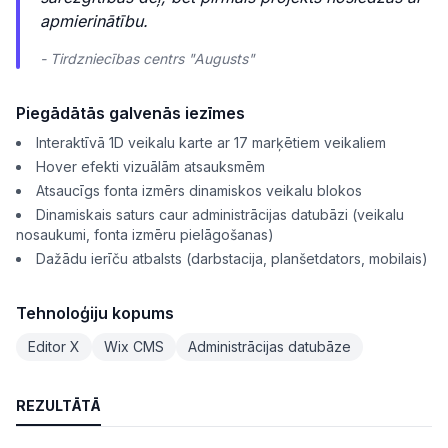
apmierinātību.
- Tirdzniecības centrs "Augusts"
Piegādātās galvenās iezīmes
Interaktīvā 1D veikalu karte ar 17 marķētiem veikaliem
Hover efekti vizuālām atsauksmēm
Atsaucīgs fonta izmērs dinamiskos veikalu blokos
Dinamiskais saturs caur administrācijas datubāzi (veikalu
nosaukumi, fonta izmēru pielāgošanas)
Dažādu ierīču atbalsts (darbstacija, planšetdators, mobilais)
Tehnoloģiju kopums
Editor X
Wix CMS
Administrācijas datubāze
REZULTĀTĀ