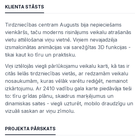
KLIENTA STĀSTS
Tirdzniecības centram Augusts bija nepieciešams
vienkāršs, taču moderns risinājums veikalu atrašanās
vietu attēlošanai viņu vietnē. Viņiem nevajadzēja
izsmalcinātas animācijas vai sarežģītas 3D funkcijas -
tikai kaut ko tīru un praktisku.
Viņi iztēlojās viegli pārlūkojamu veikalu karti, kā tas ir
citās lielās tirdzniecības vietās, ar redzamām veikalu
nosaukumām, kuras vēlāk varētu rediģēt, nemainot
izkārtojumu. Ar 2410 vadību gala karte piedāvāja tieši
to: tīru grīdas plānu, skaidrus marķējumus un
dinamiskas saites - viegli uzturēt, mobilo draudzīgu un
vizuāli saskan ar viņu zīmolu.
PROJEKTA PĀRSKATS