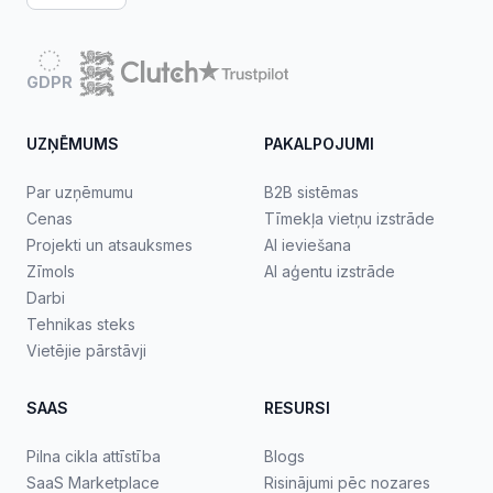
GDPR
UZŅĒMUMS
PAKALPOJUMI
Par uzņēmumu
B2B sistēmas
Cenas
Tīmekļa vietņu izstrāde
Projekti un atsauksmes
AI ieviešana
Zīmols
AI aģentu izstrāde
Darbi
Tehnikas steks
Vietējie pārstāvji
SAAS
RESURSI
Pilna cikla attīstība
Blogs
SaaS Marketplace
Risinājumi pēc nozares