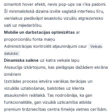
izmantoti hover efekti, nevis pop-ups vai rīka padomi.
Šī minimalistiskā dizaina izvēle saglabā interfeisu tīru,
vienlaikus piedāvājot iesaistošu vizuālu atgriezenisko
saiti uz mijiedarbību.
Mobilie un darbstacijas optimizētas
ar
proporcionālu fonta maiņu
Administrācijas kontrolēti atjauninājumi caur
Veikalu
datubāzi
Dinamiska saikne
uz katra veikala lapu
Atsaucīgs izkārtojums, kas pielāgojas dažādiem ekrāna
izmēriem
Izstrādes process ietvēra vairākas iterācijas un
vizuālās uzlabošanas, balstoties uz klienta
atsauksmēm reāllaikā. Tas nodrošināja, ka gan
funkcionalitāte, gan vizuālā uzticamība atbilda
premium tirdzniecības centra tīmekļa vietnes cerībām.