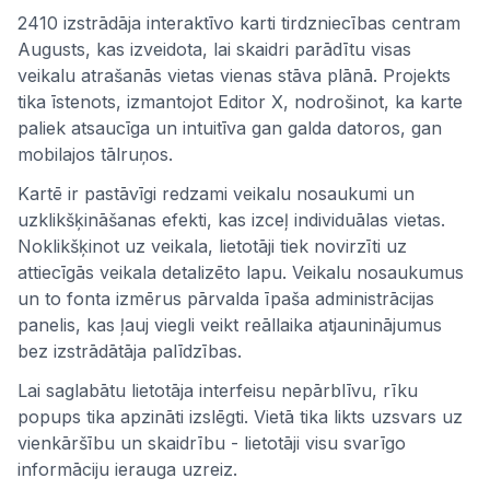
2410 izstrādāja interaktīvo karti tirdzniecības centram
Augusts, kas izveidota, lai skaidri parādītu visas
veikalu atrašanās vietas vienas stāva plānā. Projekts
tika īstenots, izmantojot Editor X, nodrošinot, ka karte
paliek atsaucīga un intuitīva gan galda datoros, gan
mobilajos tālruņos.
Kartē ir pastāvīgi redzami veikalu nosaukumi un
uzklikšķināšanas efekti, kas izceļ individuālas vietas.
Noklikšķinot uz veikala, lietotāji tiek novirzīti uz
attiecīgās veikala detalizēto lapu. Veikalu nosaukumus
un to fonta izmērus pārvalda īpaša administrācijas
panelis, kas ļauj viegli veikt reāllaika atjauninājumus
bez izstrādātāja palīdzības.
Lai saglabātu lietotāja interfeisu nepārblīvu, rīku
popups tika apzināti izslēgti. Vietā tika likts uzsvars uz
vienkāršību un skaidrību - lietotāji visu svarīgo
informāciju ierauga uzreiz.