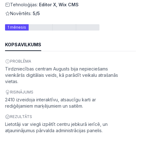
Tehnoloģijas:
Editor X, Wix CMS
Novērtēts:
5/5
1 mēnesis
KOPSAVILKUMS
PROBLĒMA
Tirdzniecības centram Augusts bija nepieciešams
vienkāršs digitālais veids, kā parādīt veikalu atrašanās
vietas.
ātes
RISINĀJUMS
2410 izveidoja interaktīvu, atsaucīgu karti ar
rediģējamiem marķējumiem un saitēm.
REZULTĀTS
Lietotāji var viegli izpētīt centru jebkurā ierīcē, un
atjauninājumus pārvalda administrācijas panelis.