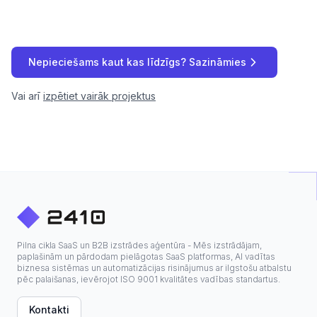
Nepieciešams kaut kas līdzīgs? Sazināmies
Vai arī
izpētiet vairāk projektus
Pilna cikla SaaS un B2B izstrādes aģentūra - Mēs izstrādājam,
paplašinām un pārdodam pielāgotas SaaS platformas, AI vadītas
biznesa sistēmas un automatizācijas risinājumus ar ilgstošu atbalstu
pēc palaišanas, ievērojot ISO 9001 kvalitātes vadības standartus.
Kontakti