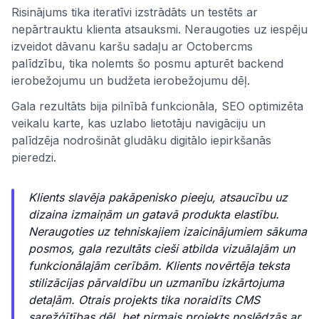
Risinājums tika iteratīvi izstrādāts un testēts ar
nepārtrauktu klienta atsauksmi. Neraugoties uz iespēju
izveidot dāvanu karšu sadaļu ar Octobercms
palīdzību, tika nolemts šo posmu apturēt backend
ierobežojumu un budžeta ierobežojumu dēļ.
Gala rezultāts bija pilnībā funkcionāla, SEO optimizēta
veikalu karte, kas uzlabo lietotāju navigāciju un
palīdzēja nodrošināt gludāku digitālo iepirkšanās
pieredzi.
Klients slavēja pakāpenisko pieeju, atsaucību uz
dizaina izmaiņām un gatavā produkta elastību.
Neraugoties uz tehniskajiem izaicinājumiem sākuma
posmos, gala rezultāts cieši atbilda vizuālajām un
funkcionālajām cerībām. Klients novērtēja teksta
stilizācijas pārvaldību un uzmanību izkārtojuma
detaļām. Otrais projekts tika noraidīts CMS
sarežģītības dēļ, bet pirmais projekts noslēdzās ar