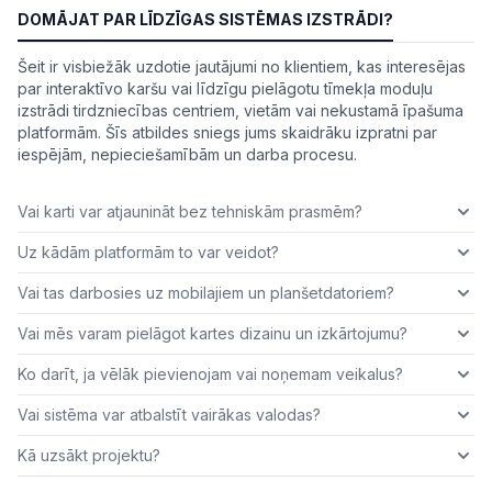
DOMĀJAT PAR LĪDZĪGAS SISTĒMAS IZSTRĀDI?
Šeit ir visbiežāk uzdotie jautājumi no klientiem, kas interesējas
par interaktīvo karšu vai līdzīgu pielāgotu tīmekļa moduļu
izstrādi tirdzniecības centriem, vietām vai nekustamā īpašuma
platformām. Šīs atbildes sniegs jums skaidrāku izpratni par
iespējām, nepieciešamībām un darba procesu.
Vai karti var atjaunināt bez tehniskām prasmēm?
Uz kādām platformām to var veidot?
Vai tas darbosies uz mobilajiem un planšetdatoriem?
Vai mēs varam pielāgot kartes dizainu un izkārtojumu?
Ko darīt, ja vēlāk pievienojam vai noņemam veikalus?
Vai sistēma var atbalstīt vairākas valodas?
Kā uzsākt projektu?