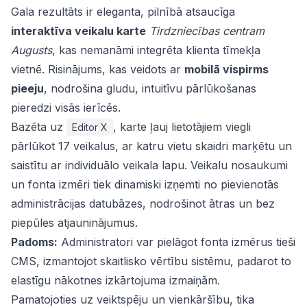
Gala rezultāts ir eleganta, pilnībā atsaucīga
interaktīva veikalu karte
Tirdzniecības centram
Augusts
, kas nemanāmi integrēta klienta tīmekļa
vietnē. Risinājums, kas veidots ar
mobilā vispirms
pieeju
, nodrošina gludu, intuitīvu pārlūkošanas
pieredzi visās ierīcēs.
Bazēta uz
, karte ļauj lietotājiem viegli
Editor X
pārlūkot 17 veikalus, ar katru vietu skaidri marķētu un
saistītu ar individuālo veikala lapu. Veikalu nosaukumi
un fonta izmēri tiek dinamiski izņemti no pievienotās
administrācijas datubāzes, nodrošinot ātras un bez
piepūles atjauninājumus.
Padoms:
Administratori var pielāgot fonta izmērus tieši
CMS, izmantojot skaitlisko vērtību sistēmu, padarot to
elastīgu nākotnes izkārtojuma izmaiņām.
Pamatojoties uz veiktspēju un vienkāršību, tika