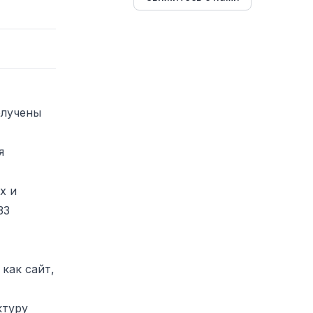
олучены
я
х и
33
как сайт,
ктуру