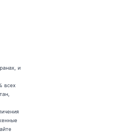
ранах, и
% всех
тан,
личения
оженные
найте