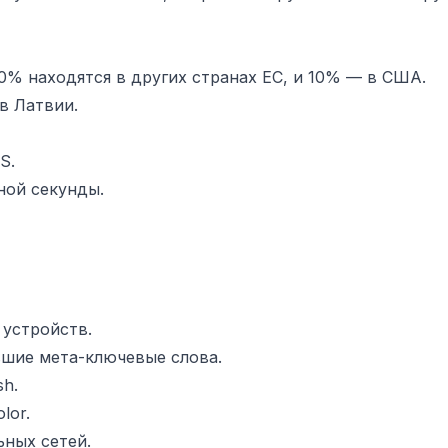
0% находятся в других странах ЕС, и 10% — в США.
в Латвии.
S.
ной секунды.
 устройств.
вшие мета-ключевые слова.
h.
lor.
ьных сетей.