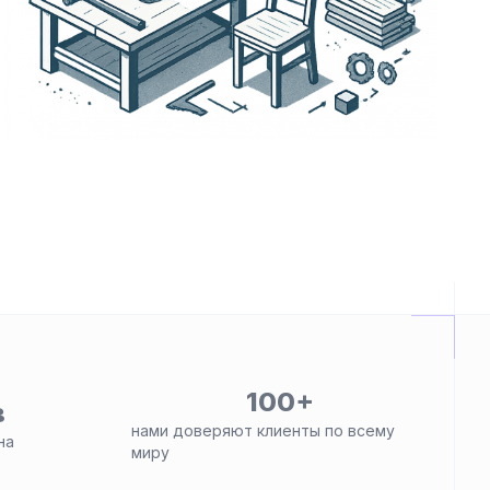
100+
в
нами доверяют клиенты по всему
на
миру