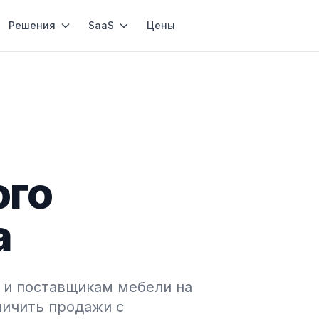
Решения
SaaS
Цены
ого
а
и поставщикам мебели на
личить продажи с