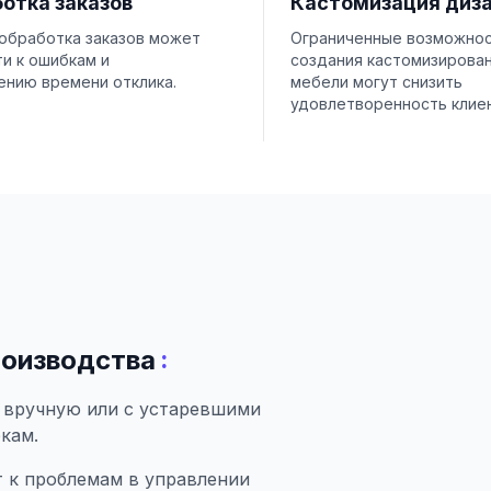
отка заказов
Кастомизация диз
 обработка заказов может
Ограниченные возможнос
и к ошибкам и
создания кастомизирова
ению времени отклика.
мебели могут снизить
удовлетворенность клие
:
роизводства
 вручную или с устаревшими
кам.
 к проблемам в управлении