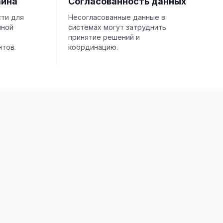
айна
Согласованность данных
ти для
Несогласованные данные в
нной
системах могут затруднить
принятие решений и
нтов.
координацию.