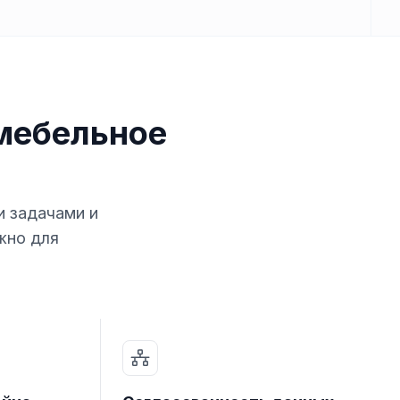
мебельное
 задачами и
жно для