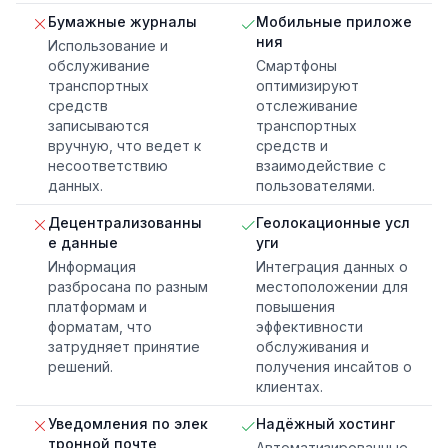
Бумажные журналы
Мобильные приложе
ния
Использование и
обслуживание
Смартфоны
транспортных
оптимизируют
средств
отслеживание
записываются
транспортных
вручную, что ведет к
средств и
несоответствию
взаимодействие с
данных.
пользователями.
Децентрализованны
Геолокационные усл
е данные
уги
Информация
Интеграция данных о
разбросана по разным
местоположении для
платформам и
повышения
форматам, что
эффективности
затрудняет принятие
обслуживания и
решений.
получения инсайтов о
клиентах.
Уведомления по элек
Надёжный хостинг
тронной почте
Автоматизированные