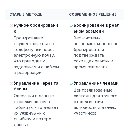
СТАРЫЕ МЕТОДЫ
СОВРЕМЕННОЕ РЕШЕНИЕ
Ручное бронировани
Бронирование в реал
е
ьном времени
Бронирование
Веб-системы
осуществляется по
позволяют мгновенно
телефону или через
бронировать и
электронную почту,
подтверждать,
что приводит к
сокращая ошибки и
задержкам и ошибкам
время ожидания.
в резервации.
Управление через та
Управление членами
блицы
Централизованные
Операции и данные
системы для точного
отслеживаются в
отслеживания
таблицах, что делает
активности и данных
их уязвимыми к
участников.
ошибкам и потере
данных.