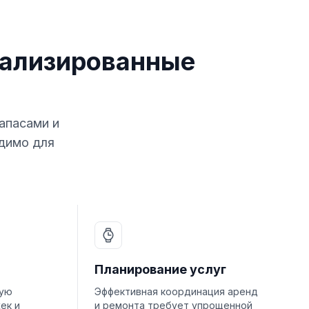
иализированные
апасами и
одимо для
Планирование услуг
ную
Эффективная координация аренд
ек и
и ремонта требует упрощенной