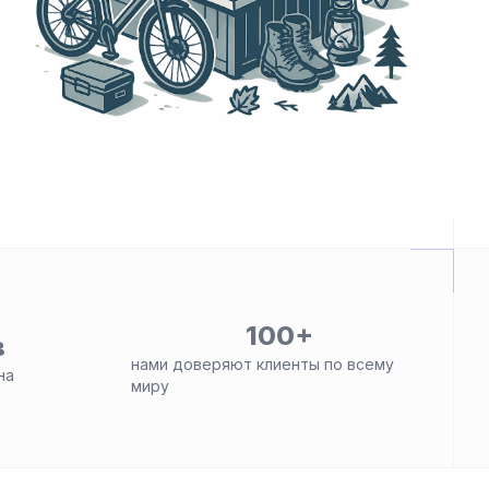
100+
в
нами доверяют клиенты по всему
на
миру