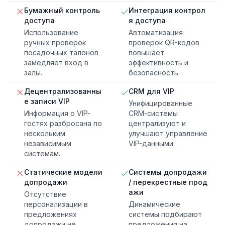
Бумажный контроль
Интеграция контрол
доступа
я доступа
Использование
Автоматизация
ручных проверок
проверок QR-кодов
посадочных талонов
повышает
замедляет вход в
эффективность и
залы.
безопасность.
Децентрализованны
CRM для VIP
е записи VIP
Унифицированные
Информация о VIP-
CRM-системы
гостях разбросана по
централизуют и
нескольким
улучшают управление
независимым
VIP-данными.
системам.
Статические модели
Системы допродажи
допродажи
/ перекрестные прод
ажи
Отсутствие
персонализации в
Динамические
предложениях
системы подбирают
допродажи не
предложения на