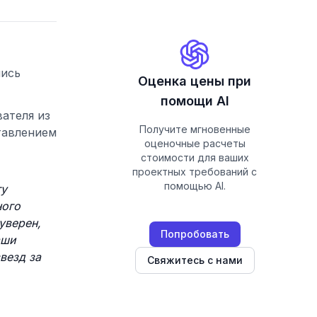
лись
Оценка цены при
помощи AI
ателя из
Получите мгновенные
тавлением
оценочные расчеты
стоимости для ваших
проектных требований с
помощью AI.
гу
ного
уверен,
Попробовать
аши
везд за
Свяжитесь с нами