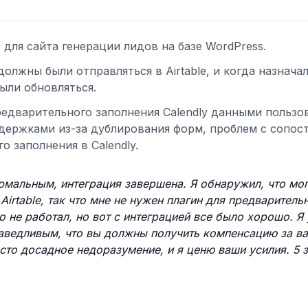
для сайта генерации лидов на базе WordPress.
олжны были отправляться в Airtable, и когда назнача
были обновляться.
редварительного заполнения Calendly данными пользов
адержками из-за дублирования форм, проблем с сопос
 заполнения в Calendly.
ормальным, интеграция завершена. Я обнаружил, что мо
irtable, так что мне не нужен плагин для предваритель
 не работал, но вот с интеграцией все было хорошо. Я 
раведливым, что вы должны получить компенсацию за в
осто досадное недоразумение, и я ценю ваши усилия. 5 з